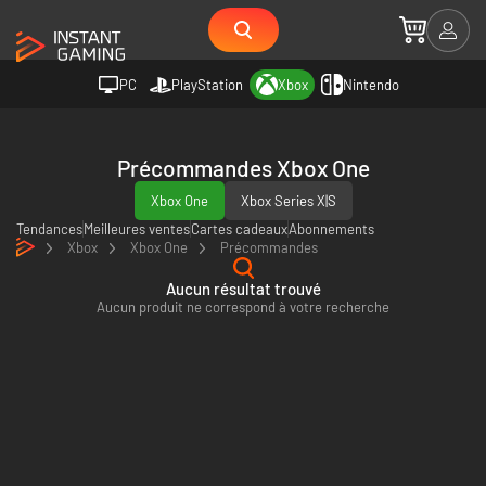
PC
PlayStation
Xbox
Nintendo
Précommandes Xbox One
Xbox One
Xbox Series X|S
Tendances
Meilleures ventes
Cartes cadeaux
Abonnements
Xbox
Xbox One
Précommandes
Aucun résultat trouvé
Aucun produit ne correspond à votre recherche