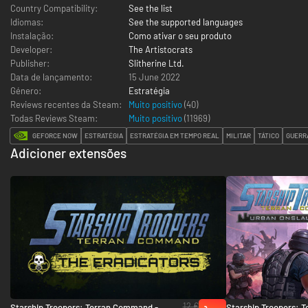
Country Compatibility:
See the list
Idiomas:
See the supported languages
Instalação:
Como ativar o seu produto
Developer:
The Artistocrats
Publisher:
Slitherine Ltd.
Data de lançamento:
15 June 2022
Género:
Estratégia
Reviews recentes da Steam:
Muito positivo
(40)
Todas Reviews Steam:
Muito positivo
(
11969
)
GEFORCE NOW
ESTRATÉGIA
ESTRATÉGIA EM TEMPO REAL
MILITAR
TÁTICO
GUERR
Adicioner extensões
12 €
Starship Troopers: Terran Command -
Starship Troopers: 