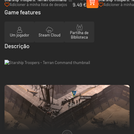
9.49 €
The Eradicators - PC (Steam)
Urban Onslaught - P
Adicioner à minha lista de desejos
Adicioner à minha 
Game features
Partilha de
Um jogador
Steam Cloud
Biblioteca
Descrição