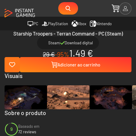
PC
PlayStation
Xbox
Nintendo
Starship Troopers - Terran Command - PC (Steam)
Steam
Download digital
1.49 €
29 €
-95%
Adicioner ao carrinho
Visuais
Sobre o produto
Baseado em
9
72 reviews