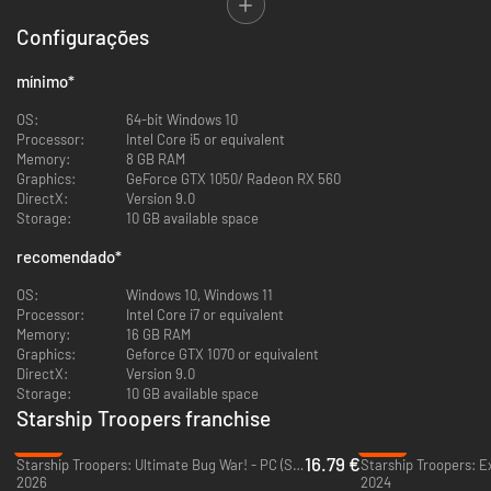
Configurações
mínimo
*
A população do desértico e inóspito planeta Kwalasha precisa da nossa
ajuda. A vida pacata dos habitantes, que trabalhavam na indústria
OS:
64-bit Windows 10
mineradora, foi perturbada por uma ameaça que eles não podem
Processor:
Intel Core i5 or equivalent
enfrentar sozinho: os Aracnídeos. Sob o comando do Coronel Hawthorne,
Memory:
8 GB RAM
a infantaria motorizada irá retomar o controle do planeta e esmagar tudo
Graphics:
GeForce GTX 1050/ Radeon RX 560
que tiver mais de duas patas. Aliste-se nesta empolgante campanha
DirectX:
Version 9.0
militar, conheça personagens inspiradores, visite locais incríveis e faça a
Storage:
10 GB available space
sua parte na heroica guerra contra os insetos!
recomendado
*
OS:
Windows 10, Windows 11
Processor:
Intel Core i7 or equivalent
Memory:
16 GB RAM
Graphics:
Geforce GTX 1070 or equivalent
DirectX:
Version 9.0
Storage:
10 GB available space
Starship Troopers franchise
-33%
-86%
16.79 €
Starship Troopers: Ultimate Bug War! - PC (Steam)
Starship Troopers: E
2026
2024