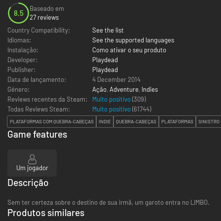
Baseado em
8.5
27 reviews
Country Compatibility:
See the list
Idiomas:
See the supported languages
Instalação:
Como ativar o seu produto
Developer:
Playdead
Publisher:
Playdead
Data de lançamento:
4 December 2014
Género:
Ação
,
Adventure
,
Indies
Reviews recentes da Steam:
Muito positivo
(309)
Todas Reviews Steam:
Muito positivo
(
61744
)
PLATAFORMAS COM QUEBRA-CABEÇAS
INDIE
QUEBRA-CABEÇAS
PLATAFORMAS
SINISTRO
Game features
Um jogador
Descrição
Sem ter certeza sobre o destino de sua irmã, um garoto entra no LIMBO.
Produtos similares