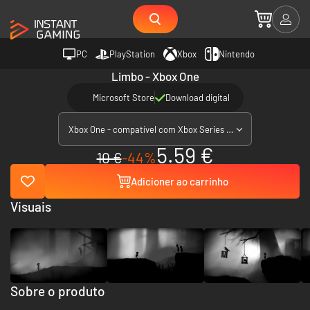
PC
PlayStation
Xbox
Nintendo
Limbo - Xbox One
Microsoft Store
Download digital
Xbox One - compatível com Xbox Series X|S
5.59 €
10 €
-44%
Adicioner ao carrinho
Visuais
Sobre o produto