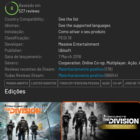
Baseado em
8
527 reviews
Country Compatibility:
See the list
Idiomas:
See the supported languages
Instalação:
Como ativar o seu produto
Classificação:
PEGI 18
Developer:
Massive Entertainment
Publisher:
Ubisoft
Data de lançamento:
7 March 2016
Género:
Cooperation
,
Online Co-op
,
Multiplayer
,
Ação
,
Reviews recentes da Steam:
Maioritariamente positivo
(178)
Todas Reviews Steam:
Maioritariamente positivo
(
96654
)
MUNDO ABERTO
LOOTER SHOOTER
TIROS EM TERCEIRA PESSOA
AÇÃO
CO-OP
JOGO DE T
Edições