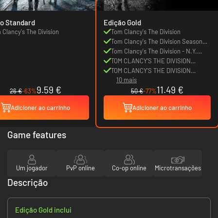
o Standard
Edição Gold
 Clancy's The Division
Tom Clancy's The Division
Tom Clancy's The Division Season
Pass Exclusive Outfit
Tom Clancy's The Division - N.Y.
Firefighter Pack
TOM CLANCY’S THE DIVISION
Underground
TOM CLANCY'S THE DIVISION
10 mais
NATIONAL GUARD PACK
9.59 €
11.49 €
26 €
-63%
50 €
-77%
Adicioner ao carrinho
Adicioner ao carrinho
Game features
Um jogador
PvP online
Co-op online
Microtransações
Descrição
Edição Gold inclui