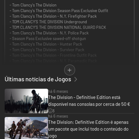
- Tom Clancy's The Division
- Tom Clancy's The Division Season Pass Exclusive Outfit
- Tom Clancy's The Division - N.Y. Firefighter Pack
- TOM CLANCY’S THE DIVISION Underground
- TOM CLANCY'S THE DIVISION NATIONAL GUARD PACK
- Tom Clancy's The Division - N.Y. Police Pack
- Season Pass Exclusive sawed-off shotgun
- Tom Clancy's The Division - Hunter Pack
- Tom Clancy's The Division - Survivor Pack
- Tom Clancy's The Division - Frontline Outfit Pack
- Tom Clancy's The Division - N.Y. Paramedic Pack
- TOM CLANCY'S THE DIVISION HAZMAT PACK
- Tom Clancy's The Division Season Pass
- Tom Clancy's The Division Last Stand
Últimas notícias de Jogos
- TOM CLANCY’S THE DIVISION Survival
há 6 meses
Experimenta The Division gratuitamente!
The Division - Definitive Edition está
Joga por 6 horas, sozinho ou em modo cooperativo para tentares salvar
disponível nas consolas por cerca de 50 €
Nova Iorque duma pandemia devastadora.
3
Tom Clancy's The Division Gold Edition inclui o jogo, Season Pass e um
há 6 meses
conjunto de equipamento exclusivo National Guard.
The Division: Definitive Edition é apenas
um pacote que inclui todo o conteúdo do
The Division Season Pass deixa-te aceder às 3 grandes expansões ao
jogo
longo de 1 ano, 1 conjunto de equipamento exclusivo e personalizações