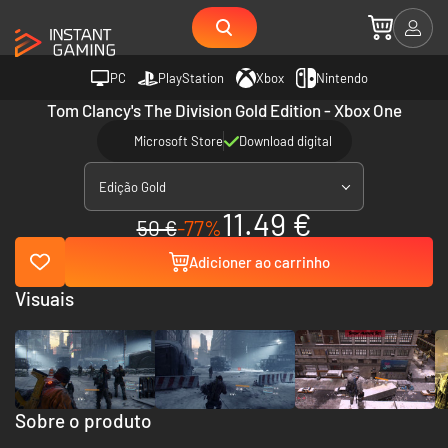
PC
PlayStation
Xbox
Nintendo
Tom Clancy's The Division Gold Edition - Xbox One
Microsoft Store
Download digital
Edição Gold
11.49 €
50 €
-77%
Adicioner ao carrinho
Visuais
Sobre o produto