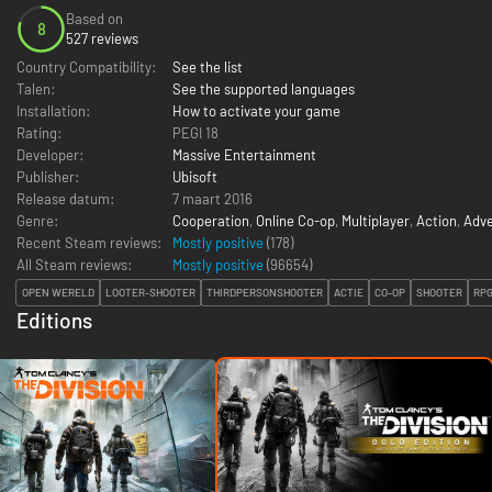
Based on
8
527 reviews
Country Compatibility:
See the list
Talen:
See the supported languages
Installation:
How to activate your game
Rating:
PEGI 18
Developer:
Massive Entertainment
Publisher:
Ubisoft
Release datum:
7 maart 2016
Genre:
Cooperation
,
Online Co-op
,
Multiplayer
,
Action
,
Adv
Recent Steam reviews:
Mostly positive
(178)
All Steam reviews:
Mostly positive
(
96654
)
OPEN WERELD
LOOTER-SHOOTER
THIRDPERSONSHOOTER
ACTIE
CO-OP
SHOOTER
RP
Editions