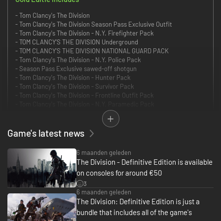
- Tom Clancy's The Division
- Tom Clancy's The Division Season Pass Exclusive Outfit
- Tom Clancy's The Division - N.Y. Firefighter Pack
- TOM CLANCY’S THE DIVISION Underground
- TOM CLANCY'S THE DIVISION NATIONAL GUARD PACK
- Tom Clancy's The Division - N.Y. Police Pack
- Season Pass Exclusive sawed-off shotgun
- Tom Clancy's The Division - Hunter Pack
- Tom Clancy's The Division - Survivor Pack
- Tom Clancy's The Division - Frontline Outfit Pack
- Tom Clancy's The Division - N.Y. Paramedic Pack
- TOM CLANCY'S THE DIVISION HAZMAT PACK
- Tom Clancy's The Division Season Pass
- Tom Clancy's The Division Last Stand
Game's latest news
- TOM CLANCY’S THE DIVISION Survival
6 maanden geleden
Probeer The Division nu gratis!
The Division - Definitive Edition is available
Krijg toegang tot 6 uur gameplay en speel in coöp of solo om New York te
on consoles for around €50
redden van een verwoestende pandemie.
3
De Gold Edition van Tom Clancy's The Division bevat de game, Season
6 maanden geleden
Pass en een exclusieve National-Guard-uitrustingset.
The Division: Definitive Edition is just a
bundle that includes all of the game's
De Season Pass van Tom Clancy's The Division geeft je een jaar lang