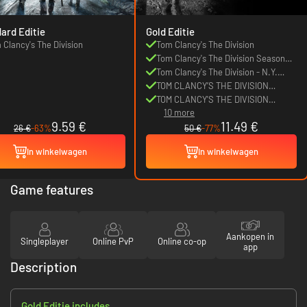
ard Editie
Gold Editie
 Clancy's The Division
Tom Clancy's The Division
Tom Clancy's The Division Season
Pass Exclusive Outfit
Tom Clancy's The Division - N.Y.
Firefighter Pack
TOM CLANCY’S THE DIVISION
Underground
TOM CLANCY'S THE DIVISION
10 more
NATIONAL GUARD PACK
9.59 €
11.49 €
26 €
-63%
50 €
-77%
In winkelwagen
In winkelwagen
Game features
Aankopen in
Singleplayer
Online PvP
Online co-op
app
Description
Gold Editie includes