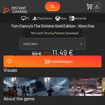
PC
PlayStation
Xbox
Nintendo
Tom Clancy's The Division Gold Edition - Xbox One
Microsoft Store
Instant download
Gold Editie
11.49 €
50 €
-77%
In winkelwagen
Visuals
About the game