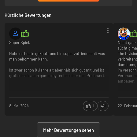
Kürzliche Bewertungen
Super Spiel.
Nicht ganz 
süchtig ma
Habe es heute gekauft und bin super zufrieden mit was
The Divisio
man bekommen kann.
verbreiten
damit umge
Ist zwar schon 8 Jahre alt aber hält sich gut mit und ist
im verschn
grafisch als auch gameplay technischer den Preis wert.
Verursache
aufbauen.
8. Mai 2024
1
22. Februa
Mehr Bewertungen sehen