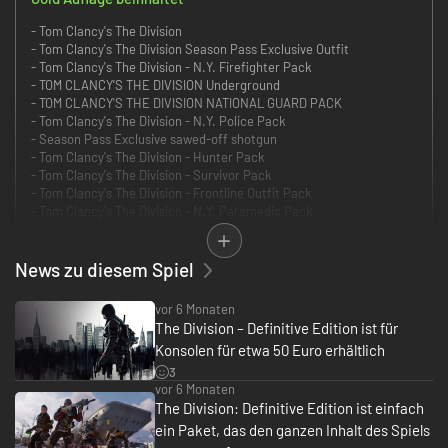
- Tom Clancy's The Division
- Tom Clancy's The Division Season Pass Exclusive Outfit
- Tom Clancy's The Division - N.Y. Firefighter Pack
- TOM CLANCY’S THE DIVISION Underground
- TOM CLANCY'S THE DIVISION NATIONAL GUARD PACK
- Tom Clancy's The Division - N.Y. Police Pack
- Season Pass Exclusive sawed-off shotgun
- Tom Clancy's The Division - Hunter Pack
- Tom Clancy's The Division - Survivor Pack
- Tom Clancy's The Division - Frontline Outfit Pack
- Tom Clancy's The Division - N.Y. Paramedic Pack
- TOM CLANCY'S THE DIVISION HAZMAT PACK
- Tom Clancy's The Division Season Pass
- Tom Clancy's The Division Last Stand
News zu diesem Spiel
- TOM CLANCY’S THE DIVISION Survival
vor 6 Monaten
Probiere The Division jetzt gratis aus!
The Division – Definitive Edition ist für
Spiele 6 Stunden The Division mir Freunden oder allein und rette New
Konsolen für etwa 50 Euro erhältlich
York vor einer Pandemie.
3
Die Tom Clancy's The Division Gold Edition enhält das Spiel, den Season-
vor 6 Monaten
Pass und ein exklusives Ausrüstungsset der Nationalgarde.
The Division: Definitive Edition ist einfach
ein Paket, das den ganzen Inhalt des Spiels
Der Season-Pass gewährt dir im ersten Jahr Zugang zu allen drei großen