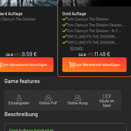
ard Auflage
Gold Auflage
 Clancy's The Division
Tom Clancy's The Division
Tom Clancy's The Division Season
Pass Exclusive Outfit
Tom Clancy's The Division - N.Y.
Firefighter Pack
TOM CLANCY’S THE DIVISION
Underground
TOM CLANCY'S THE DIVISION
10 mehr
NATIONAL GUARD PACK
9.59 €
11.49 €
26 €
-63%
50 €
-77%
Zum Warenkorb hinzufügen
Zum Warenkorb hinzufügen
Game features
Käufe im
Einzelspieler
Online-PvP
Online-Koop
Spiel
Beschreibung
Gold Auflage beinhaltet