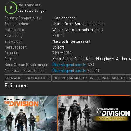
Basierend auf
8
527 Bewertungen
Country Compatibility:
Liste ansehen
Spielsprachen:
Unterstützte Sprachen ansehen
Installation:
Wie aktiviere ich mein Produkt
Bewertung:
PEGI 18
Entwickler:
Massive Entertainment
Herausgeber:
Ubisoft
Release:
7 März 2016
Genre:
Koop-Spiele
,
Online-Koop
,
Multiplayer
,
Action
,
A
Neue Steam Bewertungen:
Überwiegend positiv
(178)
Alle Steam Bewertungen:
Überwiegend positiv
(
96654
)
OPEN WORLD
LOOTER-SHOOTER
THIRD-PERSON-SHOOTER
ACTION
KOOP
SHOOTER
RO
Editionen