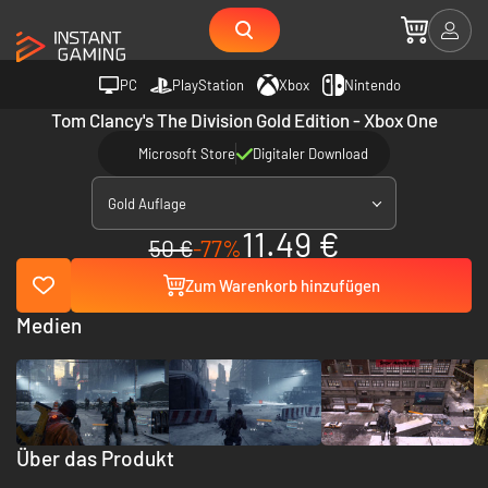
PC
PlayStation
Xbox
Nintendo
Tom Clancy's The Division Gold Edition - Xbox One
Microsoft Store
Digitaler Download
Gold Auflage
11.49 €
50 €
-77%
Zum Warenkorb hinzufügen
Medien
Über das Produkt