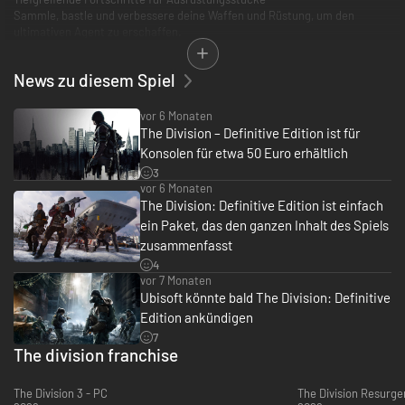
Sammle, bastle und verbessere deine Waffen und Rüstung, um den
ultimativen Agent zu erschaffen.
Immersive, offene Welt
News zu diesem Spiel
Dynamisches Wetter, Tag- und Nachtzyklen und realistische
Stadtumgebungen schaffen ein immersives, postapokalyptisches
Survival-Erlebnis in den bekanntesten Teilen Manhattans.
vor 6 Monaten
The Division – Definitive Edition ist für
Allein oder Koop
Konsolen für etwa 50 Euro erhältlich
Meistere die Geschichte allein oder mit bis zu drei weiteren Agents in
3
einem nahtlosen Koop-Erlebnis.
vor 6 Monaten
The Division: Definitive Edition ist einfach
Robustes Endgame
ein Paket, das den ganzen Inhalt des Spiels
Bringe deine Ausrüstung ans Limit und stelle dich den härtesten
Herausforderungen für Belohnungen auf Endgame-Level. Wage dich mit
zusammenfasst
deinem Agent an hochriskante Aktivitäten, wie die Dark Zone, ein PvP-
4
und PvE-Gebiet, in dem die besten Belohnungen und die hinterhältigsten
vor 7 Monaten
Verräter warten.
Ubisoft könnte bald The Division: Definitive
Edition ankündigen
7
Tom Clancy’s The Division ist nur online spielbar. Um das Spiel
The division franchise
herunterzuladen und zu spielen, ist eine dauerhafte Internetverbindung
erforderlich.
The Division 3 - PC
The Division Resurge