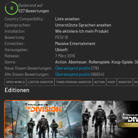
Basierend auf
8
527 Bewertungen
Country Compatibility:
Liste ansehen
Spielsprachen:
Unterstützte Sprachen ansehen
Installation:
Wie aktiviere ich mein Produkt
Bewertung:
PEGI 18
Entwickler:
Massive Entertainment
Herausgeber:
Ubisoft
Release:
7 März 2016
Genre:
Action
,
Abenteuer
,
Rollenspiele
,
Koop-Spiele
,
O
Neue Steam Bewertungen:
Überwiegend positiv
(178)
Alle Steam Bewertungen:
Überwiegend positiv
(
96654
)
OPEN WORLD
LOOTER-SHOOTER
THIRD-PERSON-SHOOTER
ACTION
KOOP
SHOOTER
RO
Editionen