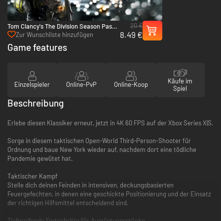
20 €
Tom Clancy's The Division Season Pass -
8.49 €
Xbox One & Xbox Series X|S
Zur Wunschliste hinzufügen
Game features
Käufe im
Einzelspieler
Online-PvP
Online-Koop
Spiel
Beschreibung
Erlebe diesen Klassiker erneut, jetzt in 4K 60 FPS auf der Xbox Series X|S.
Sorge in diesem taktischen Open-World Third-Person-Shooter für
Ordnung und baue New York wieder auf, nachdem dort eine tödliche
Pandemie gewütet hat.
Taktischer Kampf
Stelle dich deinen Feinden in intensiven, deckungsbasierten
Feuergefechten, in denen eine geschickte Positionierung und der Einsatz
der richtigen Hilfsmittel entscheidend sind.
Tiefgreifende Fortschritte für Ausrüstungsstücke