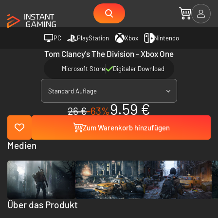
PC
PlayStation
Xbox
Nintendo
Tom Clancy's The Division - Xbox One
Microsoft Store
Digitaler Download
Standard Auflage
9.59 €
26 €
-63%
Zum Warenkorb hinzufügen
Medien
Über das Produkt