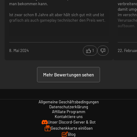
man bekommen kann.
verbreiten
damit umge
Ist zwar schon 8 Jahre alt aber hält sich gut mit und ist
im verschn
grafisch als auch gameplay technischer den Preis wert.
Verursache
aufbauen.
8. Mai 2024
1
22. Februa
Mehr Bewertungen sehen
Allgemeine Geschäftsbedingungen
Datenschutzerklärung
Affiliate Programm
Kontaktiere uns
Unser Discord-Server & Bot
Geschenkkarte einlösen
Blog