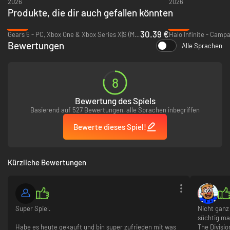
2026
2026
Produkte, die dir auch gefallen könnten
-13%
-79%
30.39 €
Gears 5 - PC, Xbox One & Xbox Series X|S (Microsoft Store)
Bewertungen
Alle Sprachen
8
Bewertung des Spiels
Basierend auf 527 Bewertungen, alle Sprachen inbegriffen
Bewerte dieses Spiel!
Kürzliche Bewertungen
Super Spiel.
Nicht ganz 
süchtig ma
Habe es heute gekauft und bin super zufrieden mit was
The Divisio