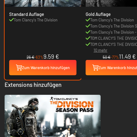
Standard Auflage
Gold Auflage
Tom Clancy's The Division
Tom Clancy's The Division
Tom Clancy's The Division 
Pass Exclusive Outfit
Tom Clancy's The Division -
Firefighter Pack
TOM CLANCY’S THE DIVISI
Underground
TOM CLANCY'S THE DIVISI
10 mehr
NATIONAL GUARD PACK
9.59 €
11.49 €
26 €
-63%
50 €
-77%
Zum Warenkorb hinzufügen
Zum Warenkorb hinzu
Extensions hinzufügen