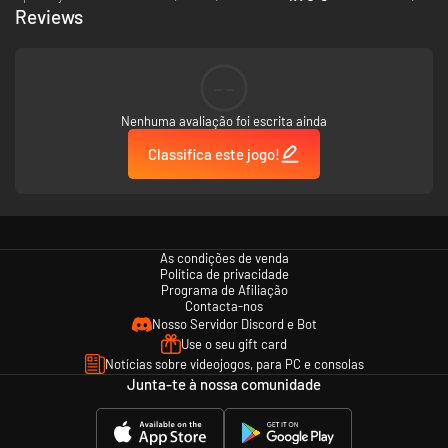
31plastic method
Reviews
32Binary World
33Can We Talk
34WhiteBlue
35Child of Night
--
36Piano Concerto No.1
37Negative Nature
Nenhuma avaliação foi escrita ainda
38Armored Phantom
39Enemy Storm
Classifica este jogo!
40Fentanest
41The Feelings
42Rock Or Die
43Road Of Death
44Rolling On the Duck
45Remains of Doom
As condições de venda
46Chrono Breakers
Política de privacidade
47Midnight Blood
Programa de Afiliação
Contacta-nos
48WHY
Nosso Servidor Discord e Bot
49BlackCat
50Ask to Wind Live Mix
Use o seu gift card
51Phantom Of Sky
Notícias sobre videojogos, para PC e consolas
52Soar ~Stay With Me~
Junta-te à nossa comunidade
53Catch Me
54Chain of Gravity
55Kung Brother