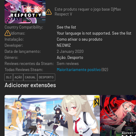
Este produto requer o jogo base DjMax
Respect V
Country Compatibility:
See the list
Idiomas:
Your language is not supported. See the list
Instalação:
Como ativar o seu produto
Developer:
NEOWIZ
Data de lançamento:
2 January 2020
Género:
Ação
,
Desporto
Reviews recentes da Steam:
Sem reviews
Todas Reviews Steam:
Maioritariamente positivo
(
92
)
DLC
AÇÃO
CASUAL
DESPORTO
Adicioner extensões