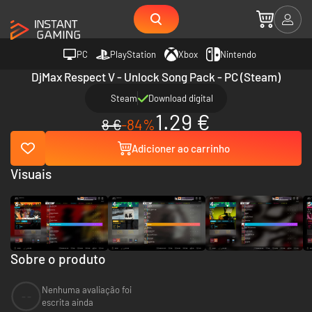
PC
PlayStation
Xbox
Nintendo
DjMax Respect V - Unlock Song Pack - PC (Steam)
Steam
Download digital
1.29 €
8 €
-84%
Adicioner ao carrinho
Visuais
Sobre o produto
Nenhuma avaliação foi
--
escrita ainda