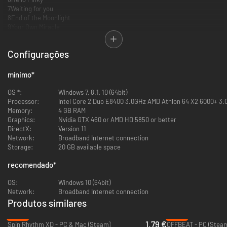
7Waiting for you
8End of the Moonlight
9Your Own Miracle
10quixotic
11Light House
Configurações
12Good Bye
13The Obliterator
14Out Law
mínimo
*
15Cherokee
16Beyond Yourself
OS *:
Windows 7, 8.1, 10 (64bit)
17Astro Fight
Processor:
Intel Core 2 Duo E8400 3.0GHz AMD Athlon 64 X2 6000+ 3
18Another DAY
Memory:
4 GB RAM
19Ray of Illuminati
Graphics:
Nvidia GTX 460 or AMD HD 5850 or better
20Memoirs
DirectX:
Version 11
21Running girl
Network:
Broadband Internet connection
22Jupiter Driving
Storage:
20 GB available space
23Syriana
24glory day
recomendado
*
25RED
26NB RANGER
OS:
Windows 10 (64bit)
27NB Rangers -Returns-
Network:
Broadband Internet connection
28NB POWER
Produtos similares
29NB RANGER - Virgin Force
-90%
-26%
30ON
1.79 €
Spin Rhythm XD - PC & Mac (Steam)
OFFBEAT - PC (Stea