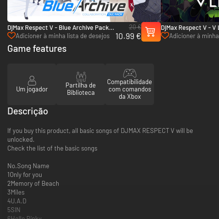
20 €
DjMax Respect V - Blue Archive Pack -
DjMax Respect V - V L
10.99 €
PC (Steam)
(Steam)
Adicioner à minha lista de desejos
Adicioner à minha 
Game features
Compatibilidade
Partilha de
Um jogador
com comandos
Biblioteca
da Xbox
Descrição
If you buy this product, all basic songs of DJMAX RESPECT V will be
unlocked.
Check the list of the basic songs
No.Song Name
1Only for you
2Memory of Beach
3Miles
4U.A.D
5SIN
6Hello Pinky