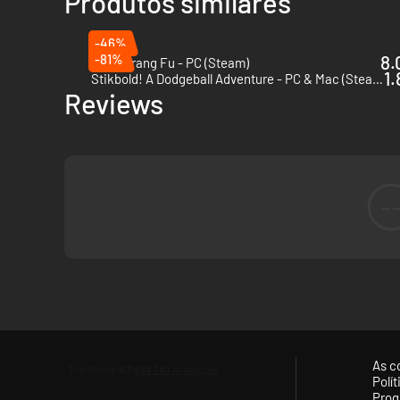
Produtos similares
-46%
-81%
8.
Boomerang Fu - PC (Steam)
1.
Stikbold! A Dodgeball Adventure - PC & Mac (Steam)
Reviews
-
As c
Polí
Prog