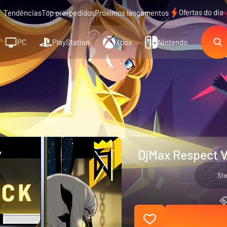
Ofertas do dia
Tendências
Top pré-pedidos
Próximos lançamentos
PC
PlayStation
Xbox
Nintendo
DjMax Respect V
St