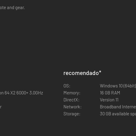
ote and gear.
recomendado
*
OS:
Windows 10 (64bit)
lon 64 X2 6000+ 3.0GHz
Memory:
16 GB RAM
DirectX:
Version 11
r
Network:
Broadband Interne
Storage:
30 GB available s