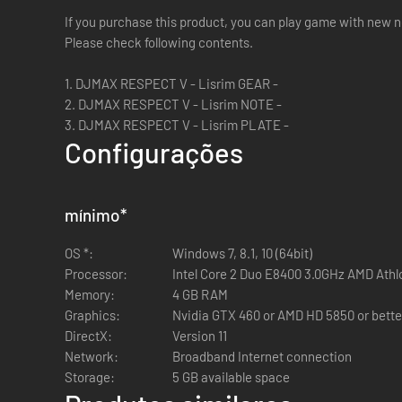
If you purchase this product, you can play game with new n
Please check following contents.
1. DJMAX RESPECT V - Lisrim GEAR -
2. DJMAX RESPECT V - Lisrim NOTE -
3. DJMAX RESPECT V - Lisrim PLATE -
Configurações
mínimo
*
OS *:
Windows 7, 8.1, 10 (64bit)
Processor:
Intel Core 2 Duo E8400 3.0GHz AMD Ath
Memory:
4 GB RAM
Graphics:
Nvidia GTX 460 or AMD HD 5850 or bette
DirectX:
Version 11
Network:
Broadband Internet connection
Storage:
5 GB available space