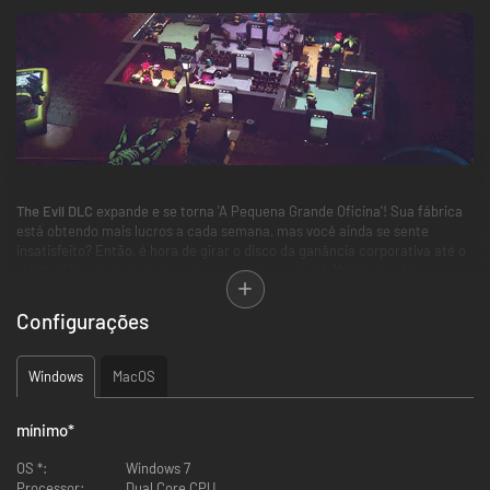
The Evil DLC
expande e se torna 'A Pequena Grande Oficina'! Sua fábrica
está obtendo mais lucros a cada semana, mas você ainda se sente
insatisfeito? Então, é hora de girar o disco da ganância corporativa até o
sinistro! Isso é mais do que apenas um novo visual. Muitos produtos,
companhias, sabotagens, habilidades e truques malévolos para superar a
concorrência e mais. O Malvado DLC transforma sua fábrica de honra em
Configurações
um país das maravilhas perversas.
Windows
MacOS
mínimo
*
OS *:
Windows 7
Processor:
Dual Core CPU