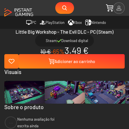
PC
PlayStation
Xbox
Nintendo
Little Big Workshop - The Evil DLC - PC (Steam)
Steam
Download digital
3.49 €
10 €
-65%
Adicioner ao carrinho
Visuais
Sobre o produto
Nenhuma avaliação foi
--
escrita ainda