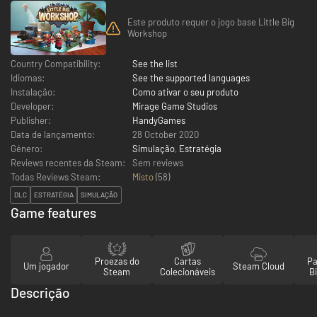
Este produto requer o jogo base Little Big
Workshop
Country Compatibility:
See the list
Idiomas:
See the supported languages
Instalação:
Como ativar o seu produto
Developer:
Mirage Game Studios
Publisher:
HandyGames
Data de lançamento:
28 October 2020
Género:
Simulação
,
Estratégia
Reviews recentes da Steam:
Sem reviews
Todas Reviews Steam:
Misto
(
58
)
DLC
ESTRATÉGIA
SIMULAÇÃO
Game features
Proezas do
Cartas
Pa
Um jogador
Steam Cloud
Steam
Colecionáveis
Bi
Descrição