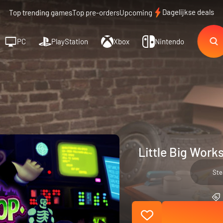
Dagelijkse deals
Top trending games
Top pre-orders
Upcoming
PC
PlayStation
Xbox
Nintendo
Little Big Work
St