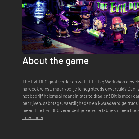
About the game
The Evil DLC gaat verder op wat Little Big Workshop geweldig maakt! Jouw fabriek draait week
na week winst, maar voel je je nog steeds onvervuld? Dan i
het bedrijf helemaal naar sinister te draaien! Dit is meer 
bedrijven, sabotage, vaardigheden en kwaadaardige trucs 
meer. The Evil DLC verandert je eervolle fabriek in een boosaardig wonder
duistere kantStart ...
Lees meer