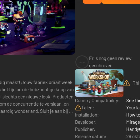
Er is nog geen review
--
geschreven
Thi
s het tijd om de hebzuchtige knop van
dan slechts een nieuwe look. Producten,
Country Compatibility:
See the
om de concurrentie te verslaan, en
Talen:
Your la
land. Sluit je aan bij de
Installation:
How to
Developer:
Mirage
Publisher:
Handy
Release datum:
28 okt