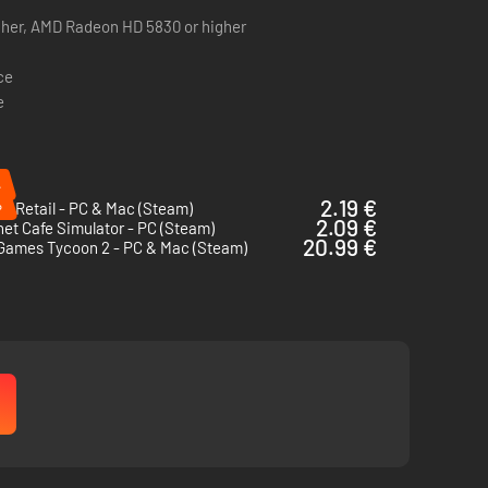
gher, AMD Radeon HD 5830 or higher
n succesvolle fabriek runt die zich niet aan de regels
ce
e
n af op het werk? Huur een meedogenloze opperheer in om
%
inden en ze meedogenloos uit te buiten.
%
2.19 €
of Retail - PC & Mac (Steam)
2.09 €
net Cafe Simulator - PC (Steam)
20.99 €
Games Tycoon 2 - PC & Mac (Steam)
en voordeel te behalen en uiteindelijk zul je in staat zijn
 androïden.
len voordat je deze uitbreiding probeert.