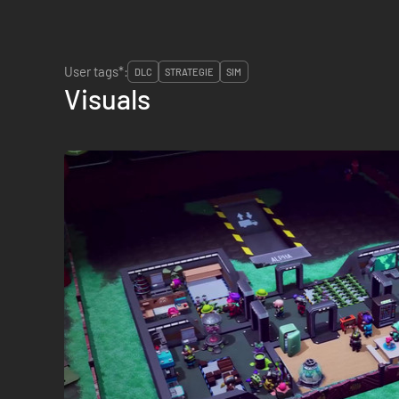
User tags*:
DLC
STRATEGIE
SIM
Visuals