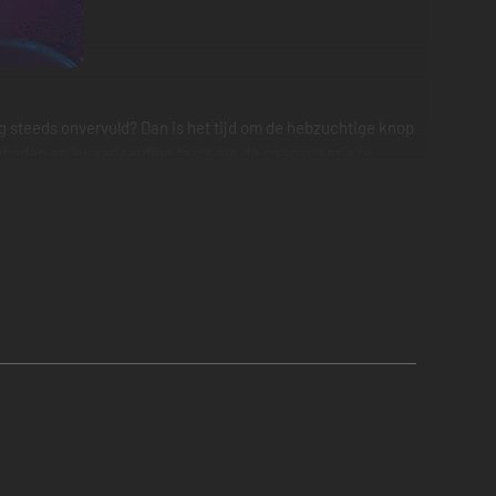
g steeds onvervuld? Dan is het tijd om de hebzuchtige knop
rdigheden en kwaadaardige trucs om de concurrentie te