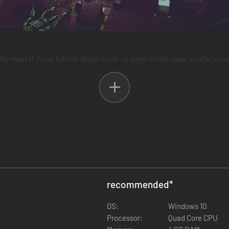
dig maakt! Jouw fabriek draait week na week winst, maar voel je je no
meer dan slechts een nieuwe look. Producten, bedrijven, sabotage, vaa
iek in een boosaardig wonderland.
recommended
*
OS:
Windows 10
Processor:
Quad Core CPU