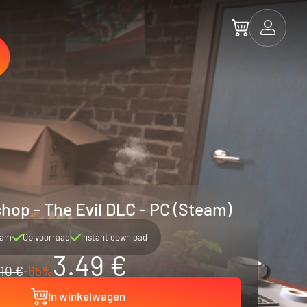
shop - The Evil DLC - PC (Steam)
eam
Op voorraad
Instant download
3.49 €
10 €
-65%
In winkelwagen