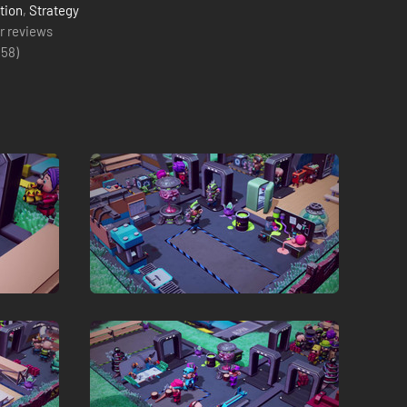
tion
,
Strategy
r reviews
(
58
)