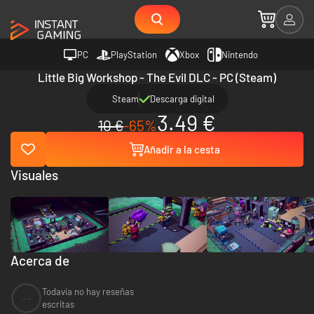
PC
PlayStation
Xbox
Nintendo
Little Big Workshop - The Evil DLC - PC (Steam)
Steam
Descarga digital
3.49 €
10 €
-65%
Añadir a la cesta
Visuales
Acerca de
Todavía no hay reseñas
--
escritas