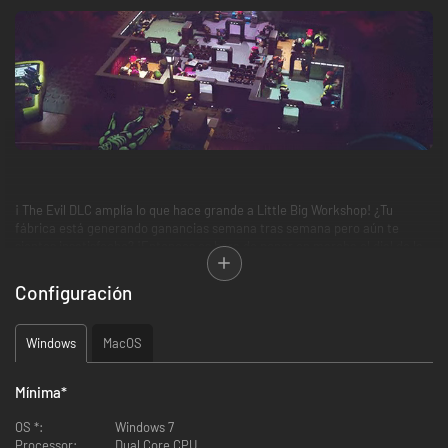
¡ The Evil DLC amplía lo que hace grande a Little Big Workshop! ¿Tu
fábrica está generando ganancias semana tras semana pero aún te
sientes insatisfecho? ¡Entonces es hora de poner en marcha el dial de la
avaricia corporativa hasta lo siniestro! Esto es más que una nueva
imagen. Productos, empresas, sabotaje, habilidades y trucos malévolos
Configuración
para superar a la competencia, y más. The Evil DLC convierte tu
honorable fábrica en un país de las maravillas perversas.
Windows
MacOS
Mínima
*
OS *:
Windows 7
Processor:
Dual Core CPU