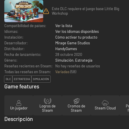
Este DLC requiere el juego base Little Big
Workshop
Compatibilidad de países:
Ver la lista
Idiomas:
Ver los idiomas disponibles
Instalación:
Cómo activar tu producto
Desarrollador:
Mirage Game Studios
Distribuidor:
HandyGames
Fecha de lanzamiento:
28 octubre 2020
Género:
Simulación
,
Estrategia
Reseñas recientes en Steam:
No hay reseñas de usuarios
Todas las reseñas en Steam:
Variadas
(
58
)
DLC
ESTRATEGIA
SIMULACIÓN
Game features
Logros de
Cromos de
P
Un jugador
Steam Cloud
Steam
Steam
Descripción