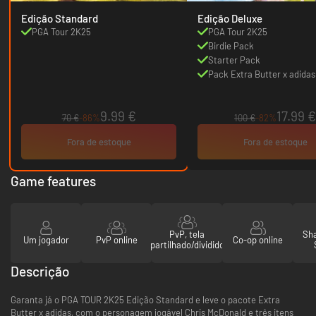
Edição Standard
Edição Deluxe
PGA Tour 2K25
PGA Tour 2K25
Birdie Pack
Starter Pack
Pack Extra Butter x adidas
9.99 €
17.99 €
70 €
-86%
100 €
-82%
Fora de estoque
Fora de estoque
Game features
PvP, tela
Sha
Um jogador
PvP online
Co-op online
partilhado/dividido
Descrição
Garanta já o PGA TOUR 2K25 Edição Standard e leve o pacote Extra
Butter x adidas, com o personagem jogável Chris McDonald e três itens