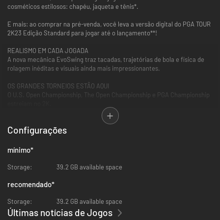
cosméticos estilosos: chapéu, jaqueta e tênis*.
E mais: ao comprar na pré-venda, você leva a versão digital do PGA TOUR
2K23 Edição Standard para jogar até o lançamento**!
REALISMO EM CADA JOGADA
A nova mecânica EvoSwing traz tacadas, trajetórias de bola e física de
rolagem inéditas e visuais ainda mais impressionantes.
OS GRANDES TORNEIOS ESTÃO AQUI
O U.S. Open Championship, The Open Championship e PGA Championship
estreiam no 2K.
MyCAREER E MyPLAYER DO SEU JEITO
Configurações
Viva uma experiência autêntica com o MyCAREER e personalize cada
detalhe no MyPLAYER.
mínimo
*
AS TEMPORADAS VOLTARAM – AINDA MELHORES
Melhoria de equipamentos, ranking com reinícios, atualizações
Storage:
39.2 GB available space
constantes e novidades. Avance no seu ritmo e jogue temporadas
passadas, mesmo após o lançamento das novas.
recomendado
*
JOGUE COM AMIGOS
Storage:
39.2 GB available space
Entre em disputas multijogador emocionantes, como Stroke play, Match
Últimas notícias de Jogos
play e Scramble, e desafie seus amigos em torneios. Desafie seus amigos