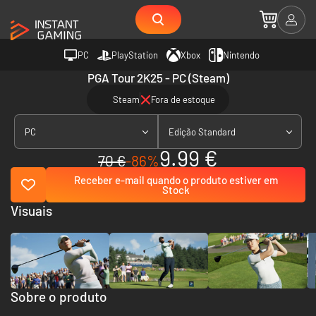
PC
PlayStation
Xbox
Nintendo
PGA Tour 2K25 - PC (Steam)
Steam
Fora de estoque
PC
Edição Standard
9.99 €
70 €
-86%
Receber e-mail quando o produto estiver em
Stock
Visuais
Sobre o produto