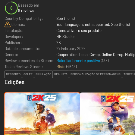
Baseado em
8
9 reviews
Country Compatibility:
See the list
Idiomas:
Your language is not supported. See the list
Instalação:
Como ativar o seu produto
Developer:
HB Studios
Publisher:
2K
Data de lançamento:
27 February 2025
Género:
Cooperation
,
Local Co-op
,
Online Co-op
,
Multi
Reviews recentes da Steam:
Maioritariamente positivo
(138)
Todas Reviews Steam:
Misto
(
4643
)
DESPORTO
GOLFE
SIMULAÇÃO
REALISTA
PERSONALIZAÇÃO DE PERSONAGENS
TERCEI
Edições