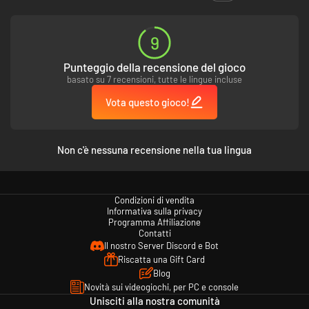
automaticamente e disponibile per il download entro 24 ore dalla
conferma del pre-ordine. PGA TOUR 2K23 deve essere scaricato
sull'account della piattaforma usata per il pre-ordine di PGA TOUR 2K25 e
9
non è trasferibile. L'offerta non è disponibile per gli account piattaforma
in cui è già presente PGA TOUR 2K23. I pre-ordini cancellati determinano
Punteggio della recensione del gioco
la rimozione della copia digitale di PGA TOUR 2K23 dall'account della
basato su 7 recensioni, tutte le lingue incluse
piattaforma. Si applicano termini.
Vota questo gioco!
Alcune funzionalità, incluso il negozio all'interno del gioco, potrebbero non
essere accessibili agli account per minori. Sono considerati minori tutti i
giocatori di età inferiore ai 13 anni, ove non diversamente specificato
Non c'è nessuna recensione nella tua lingua
dalle norme locali.
Condizioni di vendita
Informativa sulla privacy
Programma Affiliazione
Contatti
Il nostro Server Discord e Bot
Riscatta una Gift Card
Blog
Novità sui videogiochi, per PC e console
Unisciti alla nostra comunità