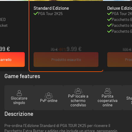
Standard Edizione
Deluxe Edizi
PGA Tour 2K25
PGA Tour 2
RED
Pacchetto B
ucket
Pacchetto in
Pacchetto E
99 €
9.99 €
70 €
-86%
100 €
carrello
Prodotto esaurito
Prod
Game features
PvP locale a
Partita
Giocatore
Sha
PvP online
schermo
cooperativa
singolo
condiviso
online
Descrizione
Pre-ordina l'Edizione Standard di PGA TOUR 2K25 per ricevere il
Pacchetto Extra Butter x adidas che include un attore, personaggio