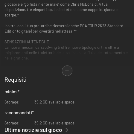
giocabile e "golfista niente male" come Chris McDonald. A tua
disposizione, tre eleganti opzioni estetiche come cappello, giacca e
scarpe.*
Inoltre, con il tuo pre-ordine riceverai anche PGA TOUR 2K23 Standard
Edition (digitale) per divertirti nell'attesa!**
SENSAZIONI AUTENTICHE
La nuova meccanica EvoSwing ti offre nuove tipologie di tiro oltre a
miglioramenti nelle traiettorie delle palline, nella fisica del rotolamento e
nelle grafiche.
SONO ARRIVATI I TORNEI MAJOR
Requisiti
Gli U.S. Open Championship, l'Open Championship e il PGA Championship
fanno il loro debutto su 2K.
minimi
*
La mia CARRIERA e Il mio GIOCATORE, A MODO TUO
Storage:
39.2 GB available space
Sfoggia il tuo lato più autentico nelle esperienze più immersive e assortite
mai viste prima nelle modalità La mia CARRIERA e Il mio GIOCATORE.
raccomandati
*
Storage:
39.2 GB available space
LE STAGIONI RITORNANO ALLA GRANDE
Ultime notizie sul gioco
Scopri incrementi di potenza per l'avanzamento del livello di