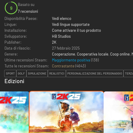
Basato su
9
7 recensioni
Disponibilità Paese:
Vedi elenco
Lingue:
Vedi lingue supportate
Installazione:
Come attivare il tuo prodotto
Sviluppatore:
HB Studios
Publisher:
2K
Data di rilascio:
27 febbraio 2025
Genere:
Cooperazione
,
Cooperativa locale
,
Coop online
,
Ultime recensioni Steam:
Maggiormente positiva
(138)
Tutte le recensioni Steam:
Contrastante
(
4643
)
SPORT
GOLF
SIMULAZIONE
REALISTICI
PERSONALIZZAZIONE DEL PERSONAGGIO
TERZ
Edizioni