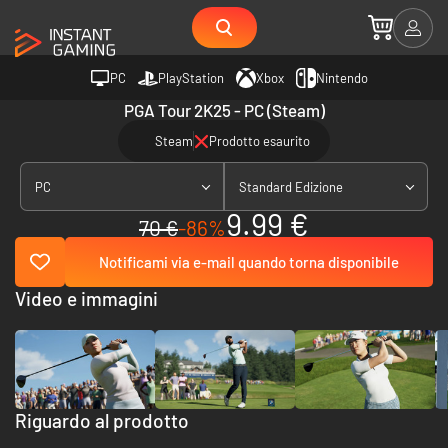
PC
PlayStation
Xbox
Nintendo
PGA Tour 2K25 - PC (Steam)
Steam
Prodotto esaurito
PC
Standard Edizione
9.99 €
70 €
-86%
Notificami via e-mail quando torna disponibile
Video e immagini
Riguardo al prodotto