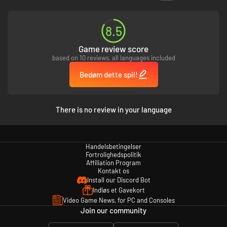
allerede ejer PGA TOUR 2K23 på samme platform. Hvis en forudbestilling
annulleres, fjernes det digitale eksemplar af PGA TOUR 2K23 fra
platformskontoen. Vilkår gælder.
8.5
Børnekonti har muligvis ikke adgang til visse funktioner i spillet, herunder
Game review score
butikken i spillet. Spillere under 13 år anses for at være børn, medmindre
based on 10 reviews, all languages included
lokale lovgivninger specificerer andet.
Bedøm dette spil!
There is no review in your language
Handelsbetingelser
Fortrolighedspolitik
Affiliation Program
Kontakt os
Install our Discord Bot
Indløs et Gavekort
Video Game News, for PC and Consoles
Join our community