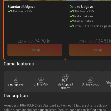
Standard Udgave
Deluxe Udgave
PGA Tour 2K25
PGA Tour 2K25
Birdie-pakken
Starter-pakke
Extra Butter x adidas-pak
74.70 kr.
134.51 k
523 kr.
-86%
748 kr.
-82%
Udsolgt
Udsolgt
Game features
PvP –
Sha
Singleplayer
Online PvP
delt/opdelt
Online co-op
skærm
Description
Forudbestil PGA TOUR 2K25 Standard Edition, og få Extra Butter x adidas-
pakken, som indeholder skuespilleren, "den ret gode golfspiller" og den nu