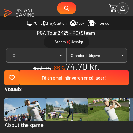
PC
PlayStation
Xbox
Nintendo
PGA Tour 2K25 - PC (Steam)
Steam
Udsolgt
PC
Standard Udgave
74.70 kr.
523 kr.
-86%
Få en email når varen er på lager!
Visuals
About the game