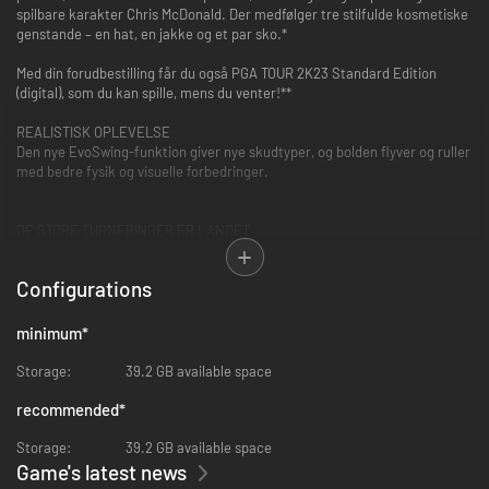
spilbare karakter Chris McDonald. Der medfølger tre stilfulde kosmetiske
genstande – en hat, en jakke og et par sko.*
Med din forudbestilling får du også PGA TOUR 2K23 Standard Edition
(digital), som du kan spille, mens du venter!**
REALISTISK OPLEVELSE
Den nye EvoSwing-funktion giver nye skudtyper, og bolden flyver og ruller
med bedre fysik og visuelle forbedringer.
DE STORE TURNERINGER ER LANDET
U.S. Open, The Open og PGA-mesterskabet debuterer hos 2K.
Configurations
MyCAREER OG MyPLAYER PÅ DIN MÅDE
Vær dit autentiske jeg i den mest fordybende MyCAREER, og få de mest
minimum
*
varierede MyPLAYER-oplevelser nogensinde.
Storage:
39.2 GB available space
SÆSONER ER TILBAGE, OG DE ER BEDRE END NOGENSINDE
recommended
*
Udstyrsudvikling med mere styrke, nulstillinger af ranglisten,
regelmæssige opdateringer af indholdet og meget mere. Tag det hele i
Storage:
39.2 GB available space
dit eget tempo. Spil gennem tidligere sæsoner, selv når en ny er
Game's latest news
undervejs.