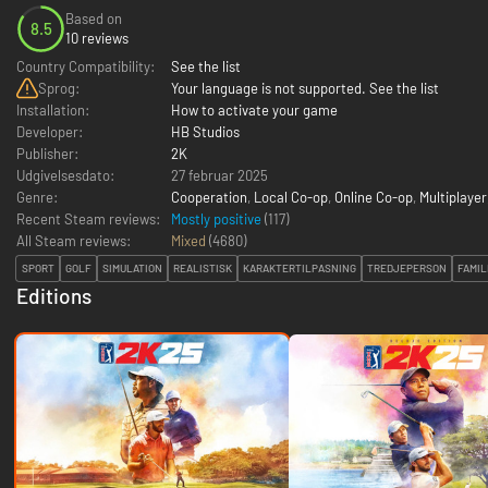
Based on
8.5
10 reviews
Country Compatibility:
See the list
Sprog:
Your language is not supported. See the list
Installation:
How to activate your game
Developer:
HB Studios
Publisher:
2K
Udgivelsesdato:
27 februar 2025
Genre:
Cooperation
,
Local Co-op
,
Online Co-op
,
Multiplayer
Recent Steam reviews:
Mostly positive
(117)
All Steam reviews:
Mixed
(
4680
)
SPORT
GOLF
SIMULATION
REALISTISK
KARAKTERTILPASNING
TREDJEPERSON
FAMIL
Editions