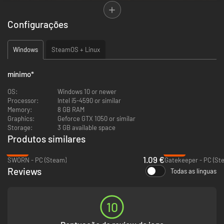
Configurações
COOPERATIVO PARA 1 a 4 JOGADORES
The Spell Brigade combina a jogabilidade estilo sobrevivência que você
ama com a velha e boa loucura multijogador. Lute contra milhares de
Windows
SteamOS + Linux
monstros estranhos juntos. Complete objetivos aleatórios em equipe e
aprimorem feitiços juntos. Sobrevivam juntos!
mínimo
*
OS:
Windows 10 or newer
Processor:
Intel i5-4590 or similar
Memory:
8 GB RAM
Graphics:
Geforce GTX 1050 or similar
Storage:
3 GB available space
Produtos similares
-96%
-80%
1.09 €
SWORN - PC (Steam)
Gatekeeper - PC (St
Reviews
Todas as línguas
PARAÍSO DE BALAS COM FOGO AMIGO
Enfrentar exércitos é arriscado, mesmo com seus amigos ao seu lado!
Lutar em equipe tem muitas vantagens, mas você inevitavelmente vocês
vão acabar se irritando. Mas não tema! Você pode usar suas mortes a seu
10
favor e usar tokens de Renascimento para (literalmente) explodir a si
mesmo e seus companheiros de volta à ação!