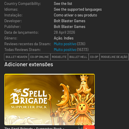
Country Compatibility:
See the list
Idiomas:
See the supported languages
Instalação:
Como ativar o seu produto
Developer:
Bolt Blaster Games
Publisher:
Bolt Blaster Games
Data de lançamento:
28 April 2026
Género:
Ação
,
Indies
Reviews recentes da Steam:
Muito positivo
(336)
Todas Reviews Steam:
Muito positivo
(
16373
)
BULLET HEAVEN
CO-OP ONLINE
ROGUELITE
BULLET HELL
CO-OP
ROGUELIKE DE AÇÃO
Adicioner extensões
5 €
The Spell Brigade - Supporter Pack - PC