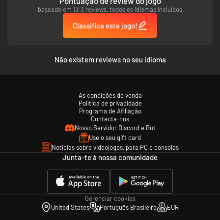
Pontuação de review do jogo
baseado em 13 3 reviews, todos os idiomas incluídos
Classifica este jogo!
Não existem reviews no seu idioma
As condições de venda
Política de privacidade
DOMINE SEUS FEITIÇOS
Programa de Afiliação
Aprimore, potencialize e infunda seus feitiços com diversos elementos e
Contacta-nos
aprimoramentos. Combine isso com seus Encantamentos, Missões,
Nosso Servidor Discord e Bot
Pergaminhos e com o número de magos no seu esquadrão, e o potencial
Use o seu gift card
para um caos puro e desenfreado é infinito!
Notícias sobre videojogos, para PC e consolas
Junta-te à nossa comunidade
Gerenciar cookies
United States
Português Brasileiro
EUR