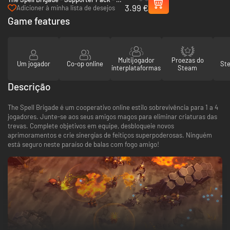
3.99 €
(Steam)
Adicioner à minha lista de desejos
Game features
Multijogador
Proezas do
Um jogador
Co-op online
St
interplataformas
Steam
Descrição
The Spell Brigade é um cooperativo online estilo sobrevivência para 1 a 4
jogadores. Junte-se aos seus amigos magos para eliminar criaturas das
trevas. Complete objetivos em equipe, desbloqueie novos
aprimoramentos e crie sinergias de feitiços superpoderosas. Ninguém
está seguro neste paraíso de balas com fogo amigo!