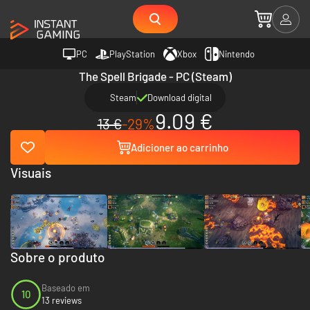
PC
PlayStation
Xbox
Nintendo
The Spell Brigade - PC (Steam)
Steam
Download digital
9.09 €
13 €
-29%
Adicioner ao carrinho
Visuais
Sobre o produto
Baseado em
10
13 reviews