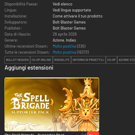
Disponibilità Paese:
Vedi elenco
Lingue:
Vedi lingue supportate
Installazione:
Come attivare il tuo prodotto
Sviluppatore:
Bolt Blaster Games
Publisher:
Bolt Blaster Games
Data di rilascio:
28 aprile 2026
Genere:
Azione
,
Indies
Ultime recensioni Steam:
Molto positiva
(336)
Tutte le recensioni Steam:
Molto positiva
(
16373
)
BULLET HEAVEN
CO-OP ONLINE
ROGUELITE
INFERNO DI PROIETTILI
CO-OP
AZIONE STI
Aggiungi estensioni
5 €
The Spell Brigade - Supporter Pack - PC