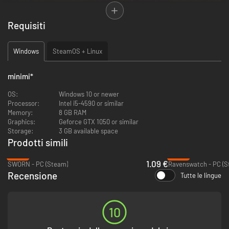
Requisiti
CO-OP DA 1-4 GIOCATORI
The Spell Brigade unisce il gameplay alla Survivors tanto amato con il
buon vecchio caos multigiocatore. Combatti contro migliaia di strani
Windows
SteamOS + Linux
mostri tutti insieme. Completa obiettivi di squadra casuali e insieme
potenziate i vostri incantesimi. Sopravvivete uniti!
minimi
*
OS:
Windows 10 or newer
Processor:
Intel i5-4590 or similar
Memory:
8 GB RAM
Graphics:
Geforce GTX 1050 or similar
Storage:
3 GB available space
Prodotti simili
-96%
-60%
1.09 €
SWORN - PC (Steam)
Ravenswatch - PC (S
Recensione
Tutte le lingue
PARADISO DI PROIETTILI CON FUOCO AMICO
Affrontare interi eserciti è un'impresa rischiosa, anche con gli amici al
tuo fianco! Combattere in squadra offre molti vantaggi, ma
inevitabilmente ci si intralcia a vicenda. Nessuna paura! Puoi sfruttare le
10
morti a tuo vantaggio e usare i gettoni di Resurrezione per (letteralmente)
far esplodere di nuovo in azione te e i tuoi compagni!