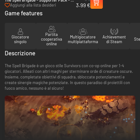
3.99 €
(Steam)
Aggiungi alla lista desideri
Game features
Partita
Giocatore
Multigiocatore
Achievement
cooperativa
St
singolo
multipiattaforma
di Steam
online
Descrizione
The Spell Brigade è un gioco stile Survivors con co-op online per 1-4
giocatori. Alleati con altri maghi per sterminare orde di creature oscure.
Insieme, completate obiettivi di squadra, sbloccate potenziamenti e
create sinergie magiche potenziate. In questo paradiso di proiettili con
fuoco amico, nessuno è al sicuro!