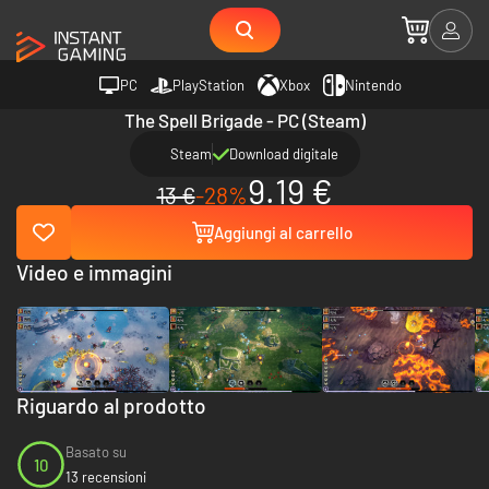
PC
PlayStation
Xbox
Nintendo
The Spell Brigade - PC (Steam)
Steam
Download digitale
9.19 €
13 €
-28%
Aggiungi al carrello
Video e immagini
Riguardo al prodotto
Basato su
10
13 recensioni