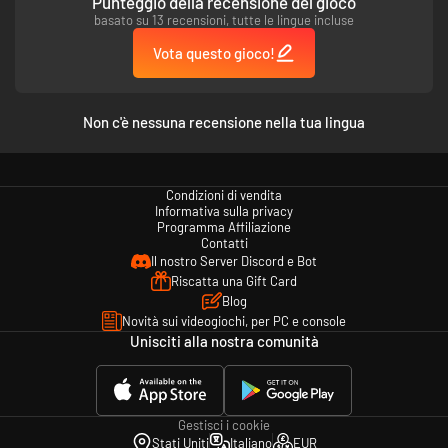
Punteggio della recensione del gioco
basato su 13 recensioni, tutte le lingue incluse
Vota questo gioco!
Non c'è nessuna recensione nella tua lingua
Condizioni di vendita
Informativa sulla privacy
PADRONEGGIA I TUOI INCANTESIMI
Programma Affiliazione
Migliora, incrementa e infondi i tuoi incantesimi con diversi tipi di elementi
Contatti
e potenziamenti. Combinali con i Sortilegi, le Missioni, le Reliquie e il
Il nostro Server Discord e Bot
numero di maghi nella tua squadra, e il potenziale per un caos puro e
Riscatta una Gift Card
sfrenato sarà infinito!
Blog
Novità sui videogiochi, per PC e console
Unisciti alla nostra comunità
Gestisci i cookie
Stati Uniti
Italiano
EUR