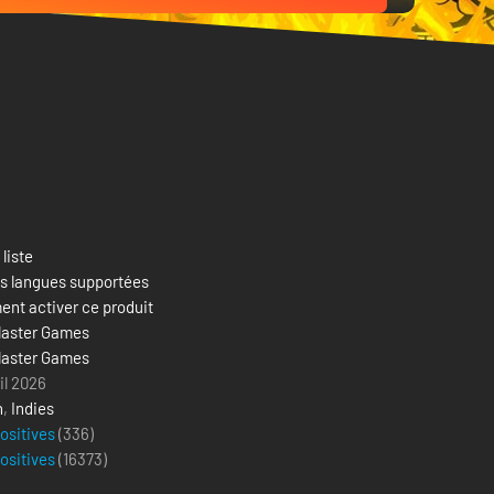
 liste
es langues supportées
nt activer ce produit
Blaster Games
Blaster Games
il 2026
n
,
Indies
positives
(336)
positives
(
16373
)