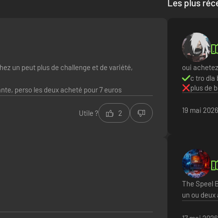
Les plus réc
ez un peut plus de challenge et de variété,
oui achete
c tro dla 
plus de b
nte, perso les deux acheté pour 7 euros
19 mai 202
Utile ?
2
The Speel B
un ou deux 