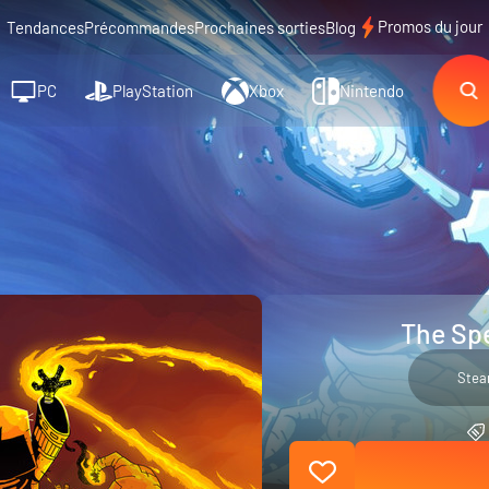
Promos du jour
Tendances
Précommandes
Prochaines sorties
Blog
PC
PlayStation
Xbox
Nintendo
The Spe
Ste