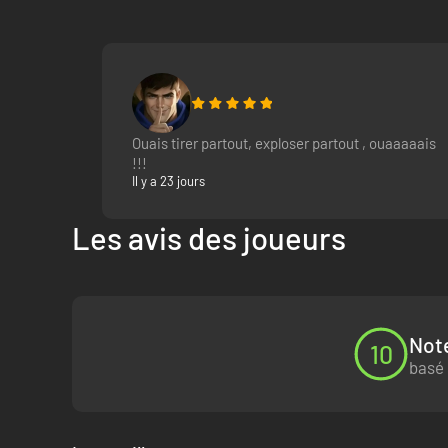
Ouais tirer partout, exploser partout , ouaaaaais
!!!
Il y a 23 jours
Les avis des joueurs
Note
10
basé 
AU MILLIEU DES FEUX CROISÉS
Affronter des armées entières est une entreprise risquée, m
pas de panique ! Vous pouvez tirer parti de vos échecs et u