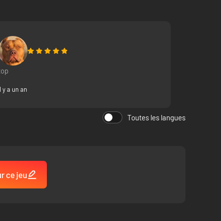
top
Il y a un an
Toutes les langues
r ce jeu
tages, mais il est difficile d'éviter les conflits. Mais
 renvoyer vos coéquipiers au combat.