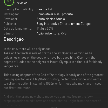
8.5
5 reviews
Country Compatibility:
See the list
Instalação:
Como ativar o seu produto
Developer:
Santa Monica Studio
Publisher:
Sony Interactive Entertainment Europe
Data de lançamento:
14 July 2015
Género:
Ação
,
Adventure
,
RPG
Descrição
In the end, there will be only chaos
Take on the fearless role of Kratos, the ex-Spartan warrior, as he
unleashes chaos on the gods who have betrayed him. Rise from the
depths of Hades to the heights of Mount Olympus in a final bid for bloody
vengeance.
This closing chapter of the God of War trilogy is easily one of the greatest
gaming spectacles in PlayStation history, perfect for anyone who wants
to relive the action in stunning 1080p, or for those who may have missed
out first time round.
And with the brand new photo mode, you can now freeze the jaw-
dropping action to edit, save and share photos – right from the heart of
the carnage.