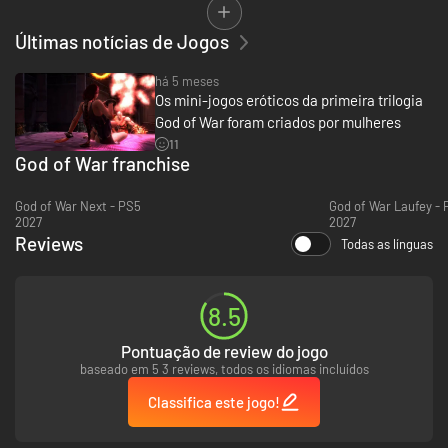
• All previous DLC costumes and content included.
Últimas notícias de Jogos
há 5 meses
Os mini-jogos eróticos da primeira trilogia
God of War foram criados por mulheres
11
God of War franchise
God of War Next - PS5
God of War Laufey - 
2027
2027
Reviews
Todas as línguas
8.5
Pontuação de review do jogo
baseado em 5 3 reviews, todos os idiomas incluídos
Classifica este jogo!