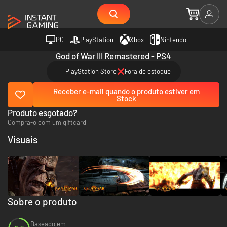
PC
PlayStation
Xbox
Nintendo
God of War III Remastered - PS4
PlayStation Store
Fora de estoque
Receber e-mail quando o produto estiver em
Stock
Produto esgotado?
Compra-o com um giftcard
Visuais
Sobre o produto
Baseado em