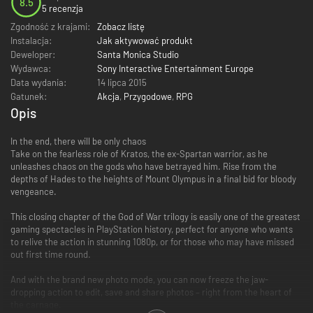
8.5
5 recenzja
Zgodność z krajami:
Zobacz listę
Instalacja:
Jak aktywować produkt
Deweloper:
Santa Monica Studio
Wydawca:
Sony Interactive Entertainment Europe
Data wydania:
14 lipca 2015
Gatunek:
Akcja
,
Przygodowe
,
RPG
Opis
In the end, there will be only chaos
Take on the fearless role of Kratos, the ex-Spartan warrior, as he
unleashes chaos on the gods who have betrayed him. Rise from the
depths of Hades to the heights of Mount Olympus in a final bid for bloody
vengeance.
This closing chapter of the God of War trilogy is easily one of the greatest
gaming spectacles in PlayStation history, perfect for anyone who wants
to relive the action in stunning 1080p, or for those who may have missed
out first time round.
And with the brand new photo mode, you can now freeze the jaw-
dropping action to edit, save and share photos – right from the heart of
the carnage.