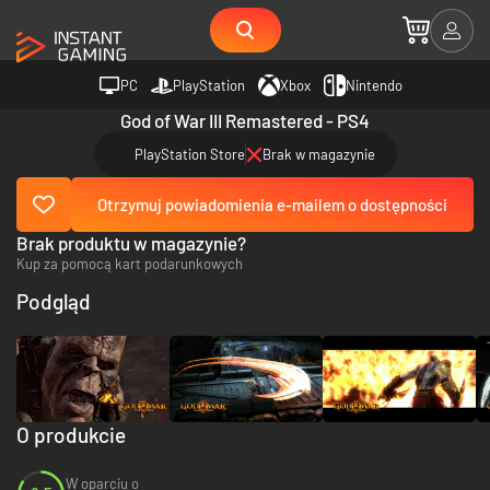
PC
PlayStation
Xbox
Nintendo
God of War III Remastered - PS4
PlayStation Store
Brak w magazynie
Otrzymuj powiadomienia e-mailem o dostępności
Brak produktu w magazynie?
Kup za pomocą kart podarunkowych
Podgląd
O produkcie
W oparciu o