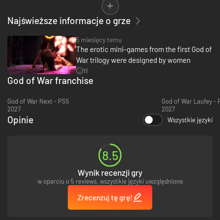
• All previous DLC costumes and content included.
Najświeższe informacje o grze
5 miesięcy temu
The erotic mini-games from the first God of
War trilogy were designed by women
11
God of War franchise
God of War Next - PS5
God of War Laufey - 
2027
2027
Opinie
Wszystkie języki
8.5
Wynik recenzji gry
w oparciu o 5 reviews, wszystkie języki uwzględnione
Zrecenzuj tę grę!