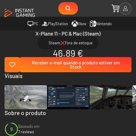
PC
PlayStation
Xbox
Nintendo
X-Plane 11 - PC & Mac (Steam)
Steam
Fora de estoque
46.89 €
Receber e-mail quando o produto estiver em
Stock
Visuais
Sobre o produto
Baseado em
9
7 reviews