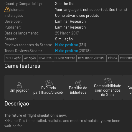
Country Compatibility:
See the list
Idiomas:
Your language is not supported. See the list
Instalação:
Como ativar o seu produto
Developer:
Laminar Research
Publisher:
Laminar Research
Data de lançamento:
29 March 2017
Género:
Simulação
Reviews recentes da Steam:
Muito positivo
(131)
Todas Reviews Steam:
Muito positivo
(
20178
)
SIMULAÇÃO
AVIAÇÃO
REALISTA
MUNDO ABERTO
REALIDADE VIRTUAL
FÍSICA
PRIMEIR
Game features
Compatibilidade
PvP, tela
Partilha de
Co
Um jogador
com comandos
partilhado/dividido
Biblioteca
c
da Xbox
Descrição
The future of flight simulation is now.
X-Plane 11 is the detailed, realistic, and modern simulator you’ve been
waiting for.