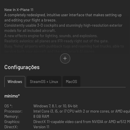
New in X-Plane 11
A completely redesigned, intuitive user interface that makes setting up
and editing your flight a breeze.
Consistently usable 3-D cockpits and stunningly high-resolution exterior
models for all included aircraft.
A new effects engine for lighting, sounds, and explosions.
Realistic avionics: all planes are IFR-ready right out of the gate.
Busy, “living” airports with pushback tugs and roaming fuel trucks, able to
service both your aircraft and the simulator’s AI planes.
New buildings & roads to better simulate European cities
…and more!
Configurações
Windows
SteamOS + Linux
MacOS
mínimo
*
OS *:
Windows 7, 8.1, or 10, 64-bit
Processor:
Intel Core i3, i5, or i7 CPU with 2 or more cores, or AMD equ
Memory:
8 GB RAM
Graphics:
DirectX 11-capable video card from NVIDIA or AMD w/512
DirectX:
Version 11