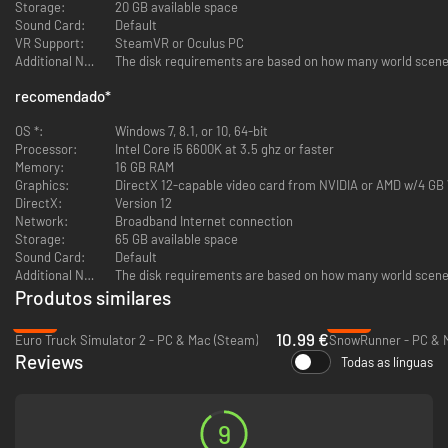
Storage:
20 GB available space
Sound Card:
Default
VR Support:
SteamVR or Oculus PC
Additional Notes:
recomendado
*
OS *:
Windows 7, 8.1, or 10, 64-bit
Processor:
Intel Core i5 6600K at 3.5 ghz or faster
Memory:
16 GB RAM
Graphics:
DirectX 12-capable video card from NVIDIA or AMD w/4 G
DirectX:
Version 12
Network:
Broadband Internet connection
Storage:
65 GB available space
Sound Card:
Default
Additional Notes:
Produtos similares
-45%
-62%
10.99 €
Euro Truck Simulator 2 - PC & Mac (Steam)
SnowRunner - PC & 
Reviews
Todas as línguas
9