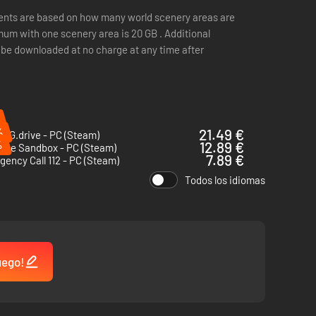
ents are based on how many world scenery areas are
be downloaded at no charge at any time after
%
21.49 €
NG.drive - PC (Steam)
%
12.89 €
erse Sandbox - PC (Steam)
7.89 €
ency Call 112 - PC (Steam)
Todos los idiomas
uego!