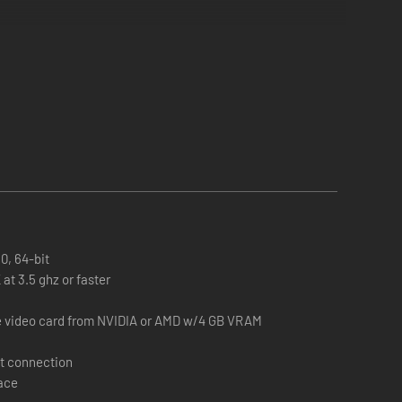
10, 64-bit
 at 3.5 ghz or faster
e video card from NVIDIA or AMD w/4 GB VRAM
t connection
pace