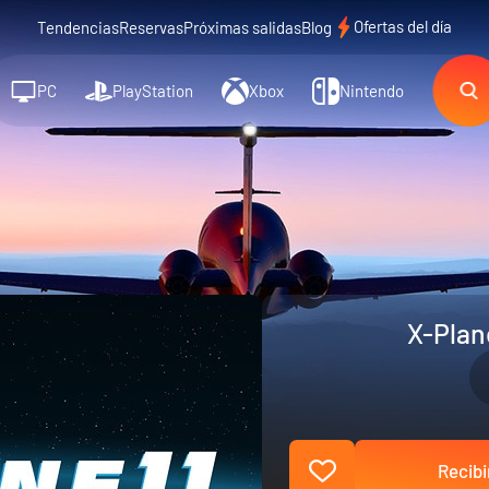
Ofertas del día
Tendencias
Reservas
Próximas salidas
Blog
PC
PlayStation
Xbox
Nintendo
X-Plan
Recibi