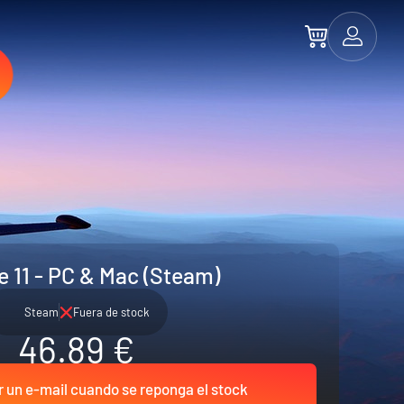
e 11 - PC & Mac (Steam)
Steam
Fuera de stock
46.89 €
r un e-mail cuando se reponga el stock