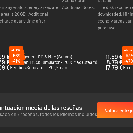
Sound Card:
Default
w many world scenery areas are
Additional Notes:
The disk requirem
downloaded. Minimum with one scenery area is 20 GB . Additional
charge at any time after
scenery areas can 
purchase
-61%
-4%
99 €
-56%
11.59 €
-58
SnowRunner - PC & Mac (Steam)
Beam
69 €
-41%
8.79 €
-47
American Truck Simulator - PC & Mac (Steam)
Univ
09 €
17.79 €
Fernbus Simulator - PC (Steam)
Emerg
untuación media de las reseñas
¡Valora este j
sada en 7 reseñas, todos los idiomas incluidos