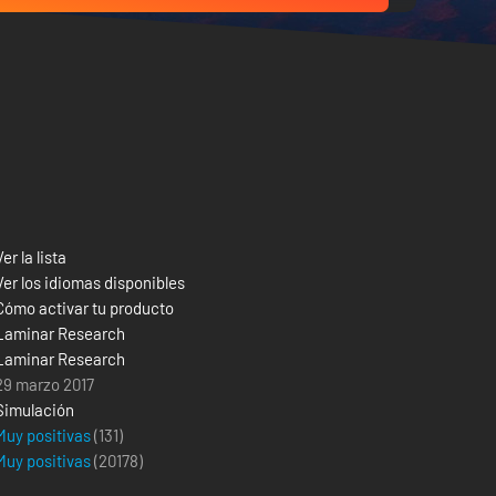
Ver la lista
Ver los idiomas disponibles
Cómo activar tu producto
Laminar Research
Laminar Research
29 marzo 2017
Simulación
Muy positivas
(131)
Muy positivas
(
20178
)