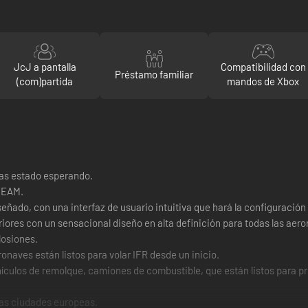
JcJ a pantalla
Compatibilidad con
Préstamo familiar
(com)partida
mandos de Xbox
has estado esperando.
STEAM.
ado, con una interfaz de usuario intuitiva que hará la configuración 
ores con un sensacional diseño en alta definición para todas las aero
losiones.
onaves están listos para volar IFR desde un inicio.
culos de remolque, camiones de combustible, que están listos para pre
las ciudades europeas.