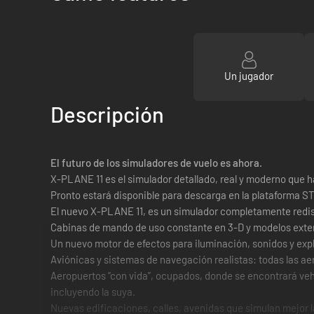
Un jugador
Descripción
El futuro de los simuladores de vuelo es ahora.
X-PLANE 11 es el simulador detallado, real y moderno que 
Pronto estará disponible para descarga en la plataforma 
El nuevo X-PLANE 11, es un simulador completamente rediseñ
Cabinas de mando de uso constante en 3-D y modelos exteri
Un nuevo motor de efectos para iluminación, sonidos y exp
Aviónicas y sistemas de navegación realistas: todas las aer
Aeropuertos “con vida”, ocupados, donde se encontrará vehí
incluyendo la suya.
Nuevas edificaciones, calles, avenidas que simulan mejor 