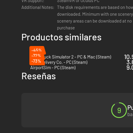
VR Support:
SteamVR or Oculus PC
Additional Notes:
The disk requirements are based on ho
downloaded. Minimum with one scenery area is 20 GB . Additional
scenery areas can be downloaded at no 
purchase
Productos similares
-45%
-72%
10.
Euro Truck Simulator 2 - PC & Mac (Steam)
-73%
3.
Easy Delivery Co. - PC (Steam)
9.
AirportSim - PC (Steam)
Reseñas
P
9
ba