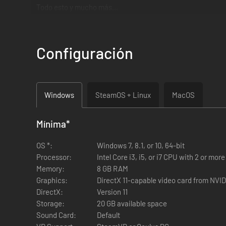
Todo esto y mucho más…
Configuración
Windows
SteamOS + Linux
MacOS
Mínima
*
OS *:
Windows 7, 8.1, or 10, 64-bit
Processor:
Intel Core i3, i5, or i7 CPU with 2 or mo
Memory:
8 GB RAM
Graphics:
DirectX 11-capable video card from NV
DirectX:
Version 11
Storage:
20 GB available space
Sound Card:
Default