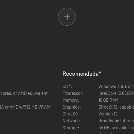
Recomendada
*
OS *:
Windows 7, 8.1, or 
re cores, or AMD equivalent
Processor:
Intel Core i5 6600K
Memory:
16 GB RAM
IDIA or AMD w/512 MB VRAM
Graphics:
DirectX 12-capabl
DirectX:
Version 12
Network:
Broadband Interne
Storage:
65 GB available s