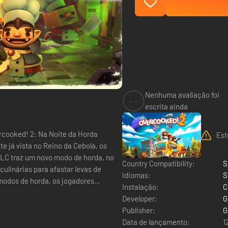
Nenhuma avaliação foi
--
escrita ainda
Est
 já vista no Reino da Cebola, os
DLC traz um novo modo de horda, no
Country Compatibility:
S
culinárias para afastar levas de
Idiomas:
S
Instalação:
C
Developer:
G
Publisher:
G
Data de lançamento:
1