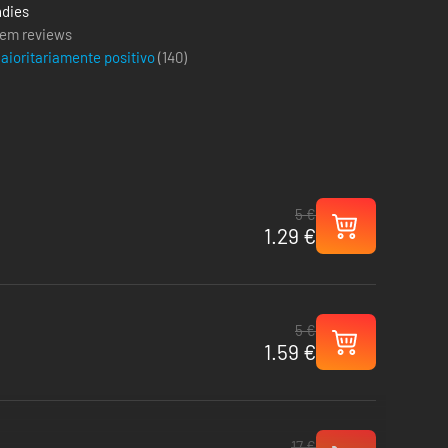
ndies
em reviews
aioritariamente positivo
(
140
)
5 €
1.29 €
5 €
1.59 €
17 €