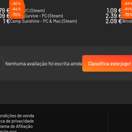
-95%
-92
79 €
-84%
1.09 €
-91
Embr - PC (Steam)
Full 
09 €
-70%
2.39 €
-79
How to Survive - PC (Steam)
The C
1 €
2.09 €
Camp Sunshine - PC & Mac (Steam)
Windl
-
Nenhuma avaliação foi escrita ainda
Classifica este jogo!
s do Kevin. Novas mecânicas! A guilhotina é uma nova forma eficiente d
ondições de venda
tica de privacidade
rama de Afiliação
acta-nos