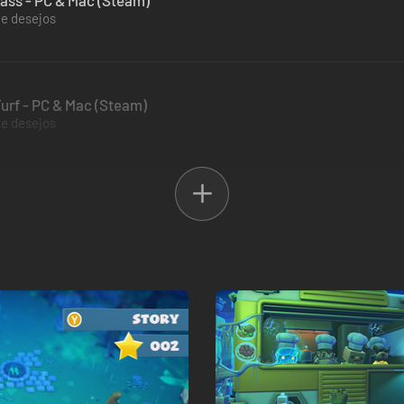
ass - PC & Mac (Steam)
de desejos
 Turf - PC & Mac (Steam)
de desejos