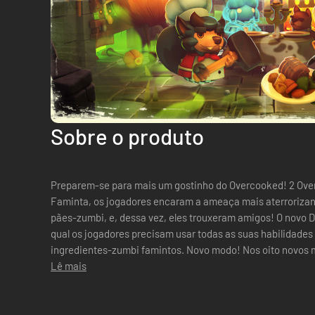
Sobre o produto
Preparem-se para mais um gostinho do Overcooked! 2 Overcooked! 2: Na Noite da Horda
Faminta, os jogadores encaram a ameaça mais aterrorizante
pães-zumbi, e, dessa vez, eles trouxeram amigos! O novo 
qual os jogadores precisam usar todas as suas habilidades 
ingredientes-zumbi famintos. Novo modo! Nos oito novos modos de horda, os jogadores
encaram levas de atacantes inimigos-zumbi, incluind...
Lê mais