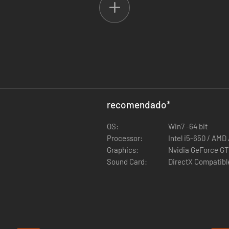
recomendado
*
encaram levas de atacantes inimigos-zumbi, incluindo os pães-zumbi
OS:
Win7 -64 bit
Processor:
Intel i5-650 / AM
Graphics:
Nvidia GeForce GT
Sound Card:
DirectX Compatibl