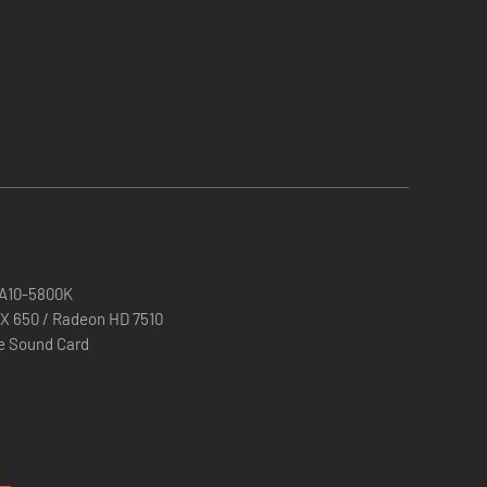
, maças-zumbi gigantes e pimentas-zumbi rápidas e
D A10-5800K
X 650 / Radeon HD 7510
e Sound Card