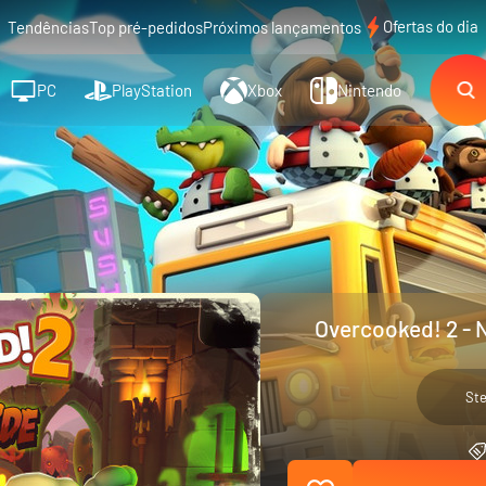
Ofertas do dia
Tendências
Top pré-pedidos
Próximos lançamentos
PC
PlayStation
Xbox
Nintendo
Overcooked! 2 - 
St