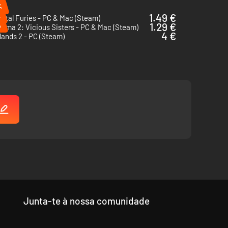
%
%
1.49 €
Metal Furies - PC & Mac (Steam)
%
1.29 €
oma 2: Vicious Sisters - PC & Mac (Steam)
4 €
ands 2 - PC (Steam)
e cortar ingredientes e a fornalha precisa ser abastecida
Junta-te à nossa comunidade