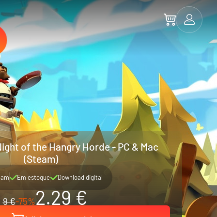
Night of the Hangry Horde - PC & Mac
(Steam)
eam
Em estoque
Download digital
2.29 €
9 €
-75%