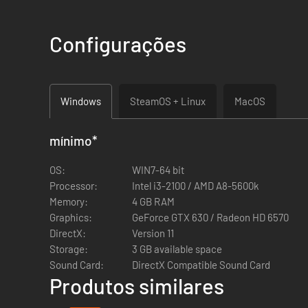
Configurações
Windows
SteamOS + Linux
MacOS
mínimo
*
Novo modo! Nos oito novos modos de horda, os jogadores 
OS:
WIN7-64 bit
picantes
Processor:
Intel i3-2100 / AMD A8-5600k
Memory:
4 GB RAM
Graphics:
GeForce GTX 630 / Radeon HD 6570
DirectX:
Version 11
Storage:
3 GB available space
Sound Card:
DirectX Compatible Sound Card
Produtos similares