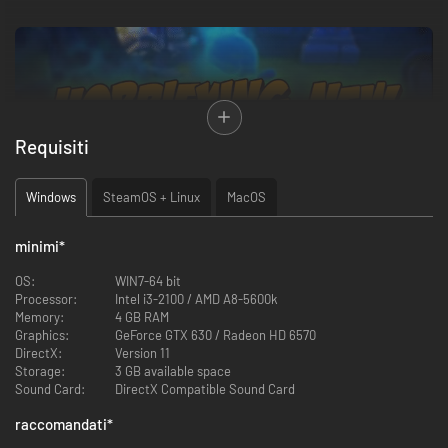
Requisiti
Windows
SteamOS + Linux
MacOS
minimi
*
OS:
WIN7-64 bit
Processor:
Intel i3-2100 / AMD A8-5600k
Memory:
4 GB RAM
Nuova modalità! Gli otto livelli della modalità a orda vedranno i giocatori
Graphics:
GeForce GTX 630 / Radeon HD 6570
affrontare ondate di nemici non morti, inclusi i non cotti, le gigantesche
DirectX:
Version 11
mele zombi e i veloci peperoncini zombie.
Storage:
3 GB available space
Sound Card:
DirectX Compatible Sound Card
raccomandati
*