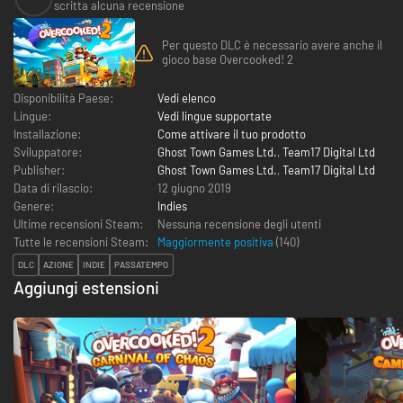
scritta alcuna recensione
Per questo DLC è necessario avere anche il
gioco base Overcooked! 2
Disponibilità Paese:
Vedi elenco
Lingue:
Vedi lingue supportate
Installazione:
Come attivare il tuo prodotto
Sviluppatore:
Ghost Town Games Ltd.
,
Team17 Digital Ltd
Publisher:
Ghost Town Games Ltd.
,
Team17 Digital Ltd
Data di rilascio:
12 giugno 2019
Genere:
Indies
Ultime recensioni Steam:
Nessuna recensione degli utenti
Tutte le recensioni Steam:
Maggiormente positiva
(
140
)
DLC
AZIONE
INDIE
PASSATEMPO
Aggiungi estensioni