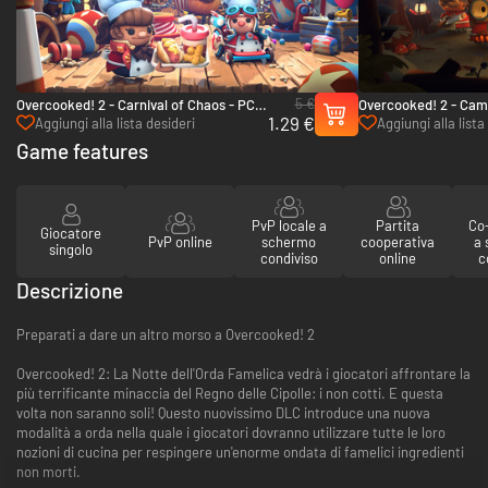
5 €
Overcooked! 2 - Carnival of Chaos - PC
Overcooked! 2 - Camp
1.29 €
& Mac (Steam)
& Mac (Steam)
Aggiungi alla lista desideri
Aggiungi alla lista
Game features
PvP locale a
Partita
Co-
Giocatore
PvP online
schermo
cooperativa
a
singolo
condiviso
online
c
Descrizione
Preparati a dare un altro morso a Overcooked! 2
Overcooked! 2: La Notte dell'Orda Famelica vedrà i giocatori affrontare la
più terrificante minaccia del Regno delle Cipolle: i non cotti. E questa
volta non saranno soli! Questo nuovissimo DLC introduce una nuova
modalità a orda nella quale i giocatori dovranno utilizzare tutte le loro
nozioni di cucina per respingere un'enorme ondata di famelici ingredienti
non morti.