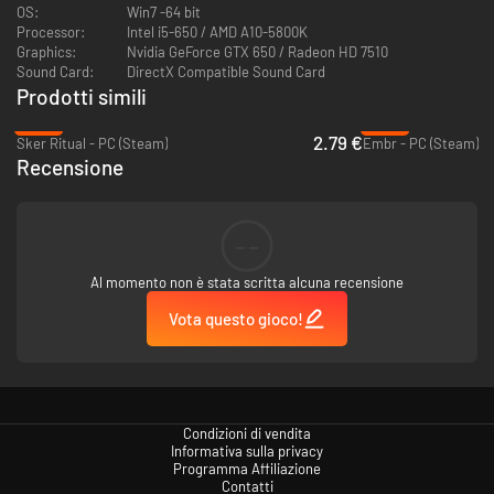
OS:
Win7 -64 bit
Processor:
Intel i5-650 / AMD A10-5800K
Graphics:
Nvidia GeForce GTX 650 / Radeon HD 7510
Sound Card:
DirectX Compatible Sound Card
Prodotti simili
-89%
-95%
2.79 €
Sker Ritual - PC (Steam)
Embr - PC (Steam)
Recensione
--
E anche 12 nuovi livelli! Nove nuove cucine e tre livelli nascosti di Kevin.
Al momento non è stata scritta alcuna recensione
Nuove meccaniche! La ghigliottina rappresenterà un nuovo ed efficiente
modo di tagliare gli ingredienti, e il forno dovrà essere alimentato con il
Vota questo gioco!
carbone per poter arrostire al meglio le tue cene
Condizioni di vendita
Informativa sulla privacy
Programma Affiliazione
Contatti