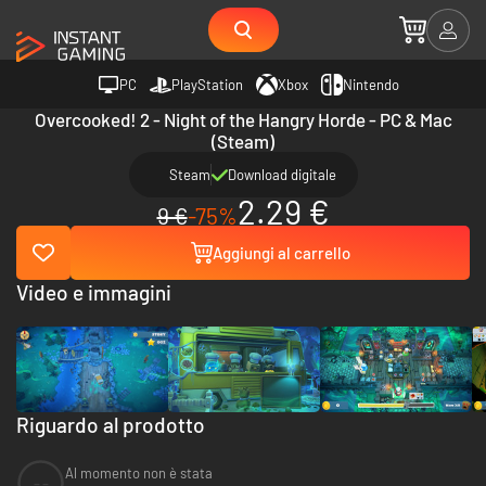
PC
PlayStation
Xbox
Nintendo
Overcooked! 2 - Night of the Hangry Horde - PC & Mac
(Steam)
Steam
Download digitale
2.29 €
9 €
-75%
Aggiungi al carrello
Video e immagini
Riguardo al prodotto
Al momento non è stata
--