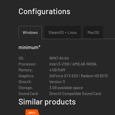
Configurations
Windows
SteamOS + Linux
MacOS
minimum
*
Ny spiltype! I otte hordebaner skal spillerne standse geng
OS:
WIN7-64 bit
Processor:
Intel i3-2100 / AMD A8-5600k
Memory:
4 GB RAM
Graphics:
GeForce GTX 630 / Radeon HD 6570
DirectX:
Version 11
Storage:
3 GB available space
Sound Card:
DirectX Compatible Sound Card
Similar products
-89%