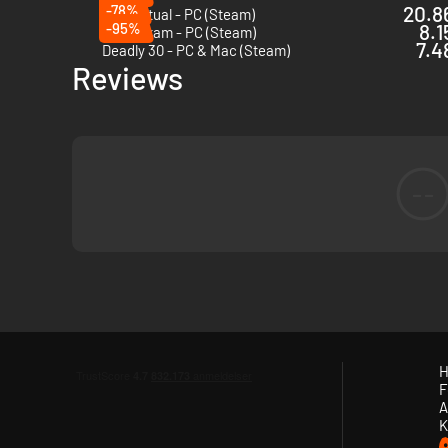
-78%
20.86
Sker Ritual - PC (Steam)
-95%
8.1
Final Exam - PC (Steam)
7.4
Deadly 30 - PC & Mac (Steam)
Reviews
--
Samt 12 nye baner! Ni nye køkkener og tre skjulte Kevinbane
H
F
A
K