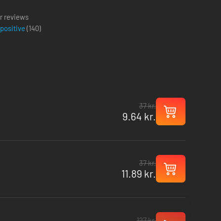
r reviews
 positive
(
140
)
37 kr.
9.64 kr.
37 kr.
11.89 kr.
127 kr.