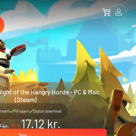
Night of the Hangry Horde - PC & Mac
(Steam)
team
På lager
Digital download
17.12 kr.
 kr.
-75%