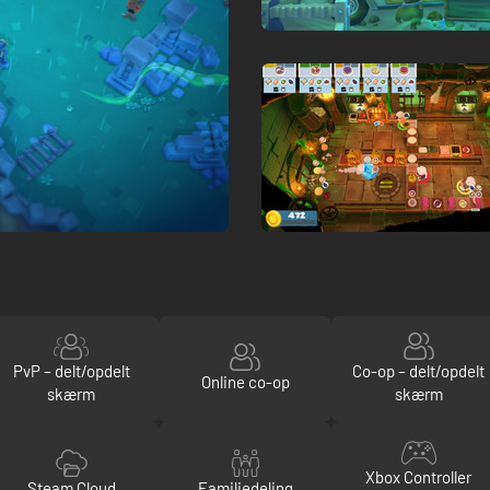
PvP – delt/opdelt
Co-op – delt/opdelt
Online co-op
skærm
skærm
Xbox Controller
Steam Cloud
Familiedeling