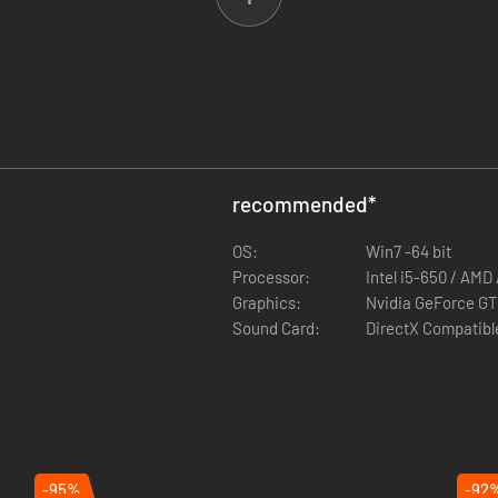
recommended
*
anger-angribere såsom de levende brød, store zombieæbler og hurtige z
OS:
Win7 -64 bit
Processor:
Intel i5-650 / AM
Graphics:
Nvidia GeForce GT
Sound Card:
DirectX Compatibl
-95%
-92