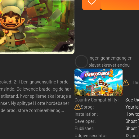
Ingen gennemgang er
--
blevet skrevet endnu
Thi
ensinde, De levende brøde, og de har
tilstand, hvor spillerne skal bruge al
Country Compatibility:
See the
ordebaner
Sprog:
Your la
nde brød, store zombieæbler og
Installation:
How to
Developer:
Ghost 
Publisher:
Ghost 
Udgivelsesdato:
12 juni