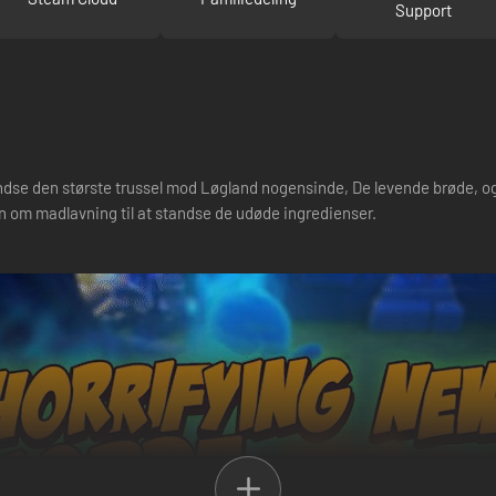
Support
andse den største trussel mod Løgland nogensinde, De levende brøde, o
den om madlavning til at standse de udøde ingredienser.