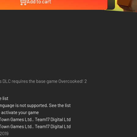
Add to cart
s DLC requires the base game Overcooked! 2
 list
nguage is not supported. See the list
 activate your game
Town Games Ltd.
,
Team17 Digital Ltd
Town Games Ltd.
,
Team17 Digital Ltd
 2019