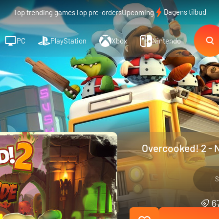
Dagens tilbud
Top trending games
Top pre-orders
Upcoming
PC
PlayStation
Xbox
Nintendo
Overcooked! 2 - 
S
67