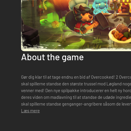
About the game
Gør dig klar til at tage endnu en bid af Overcooked! 2 Overcooked! 2: I Den gnavensultne horde
skal spillerne standse den største trussel mod Løgland nog
venner med! Den nye spilpakke introducerer en helt ny horde
deres viden om madlavning til at standse de udøde ingredienser. Ny spiltype! I otte h
skal spillerne standse genganger-angribere såsom de leve
hurtige zombie-ch...
Læs mere