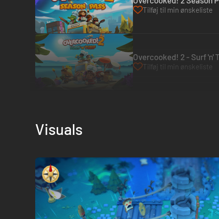
Overcooked! 2 Season P
Tilføj til min ønskeliste
Overcooked! 2 - Surf 'n'
Tilføj til min ønskeliste
Visuals