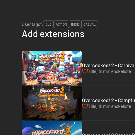
User tags*:
DLC
ACTION
INDIE
CASUAL
Add extensions
Overcooked! 2 - Carniva
Tilføj til min ønskeliste
Overcooked! 2 - Campfir
Tilføj til min ønskeliste