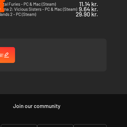
%
11.14 kr.
Metal Furies - PC & Mac (Steam)
%
9.64 kr.
oma 2: Vicious Sisters - PC & Mac (Steam)
29.90 kr.
ands 2 - PC (Steam)
l!
ienser på, og fyret skal fyldes med kul for at stege maden
Join our community