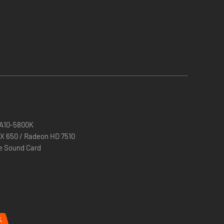
ombie-chilier
D A10-5800K
X 650 / Radeon HD 7510
e Sound Card
%