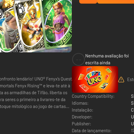
Nenhuma avaliação foi
--
escrita ainda
onfronto lendário! UNO® Fenyx’s Quest
Est
ortals Fenyx Rising™ e leva-te até à
ta as armadilhas de Tifão, liberta os
Country Compatibility:
S
 seres o primeiro a livrares-te da
Idiomas:
S
Instalação:
C
Developer:
U
Publisher:
U
Data de lançamento:
1