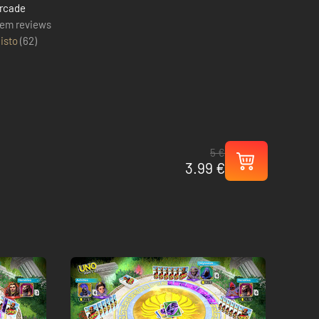
rcade
em reviews
isto
(
62
)
5 €
3.99 €