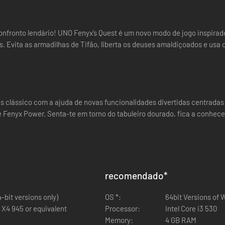
nfronto lendário! UNO Fenyx’s Quest é um novo modo de jogo inspirado
as. Evita as armadilhas de Tifão, liberta os deuses amaldiçoados e usa 
s clássico com a ajuda de novas funcionalidades divertidas centradas
 Fenyx Power. Senta-te em torno do tabuleiro dourado, fica a conhecer
recomendado
*
bit versions only)
OS *:
64bit Versions of
 X4 945 or equivalent
Processor:
Intel Core i3 530
Memory:
4 GB RAM