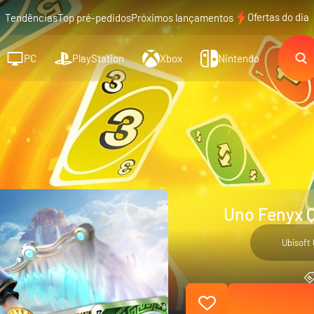
Ofertas do dia
Tendências
Top pré-pedidos
Próximos lançamentos
PC
PlayStation
Xbox
Nintendo
Uno Fenyx Q
Ubisoft