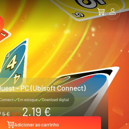
uest - PC (Ubisoft Connect)
 Connect
Em estoque
Download digital
2.19 €
5 €
-56%
Adicioner ao carrinho