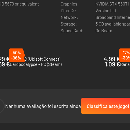
D 5670 or equivalent
Graphics:
NVIDIA GTX 560TI
DirectX:
Version 9.0
Network:
Broadband Interne
Storage:
3 GB available spa
Sound Card:
On Board
-50%
-17
29 €
-96%
4.99 €
-30
UNO - PC (Ubisoft Connect)
Bogos
69 €
1.09 €
Cardpocalypse - PC (Steam)
Rana 
-
Nenhuma avaliação foi escrita ainda
Classifica este jogo!