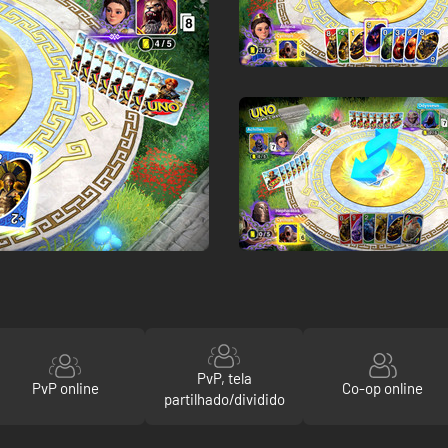
PvP, tela
PvP online
Co-op online
partilhado/dividido