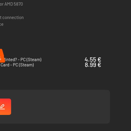
 or AMD 5870
t connection
ce
%
%
4.55 €
 Binted? - PC (Steam)
8.99 €
Card - PC (Steam)