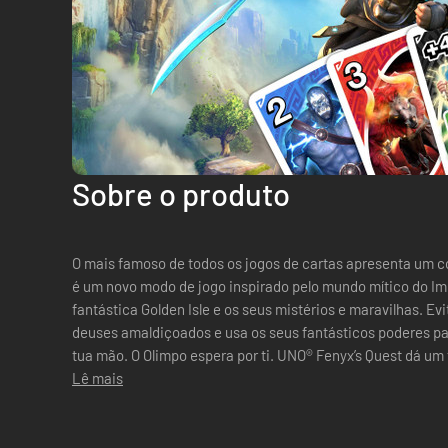
Sobre o produto
O mais famoso de todos os jogos de cartas apresenta um c
é um novo modo de jogo inspirado pelo mundo mítico do Imm
fantástica Golden Isle e os seus mistérios e maravilhas. Evi
deuses amaldiçoados e usa os seus fantásticos poderes para
tua mão. O Olimpo espera por ti. UNO® Fenyx’s Quest dá um toque mitológico ao jogo de cartas
clá...
Lê mais