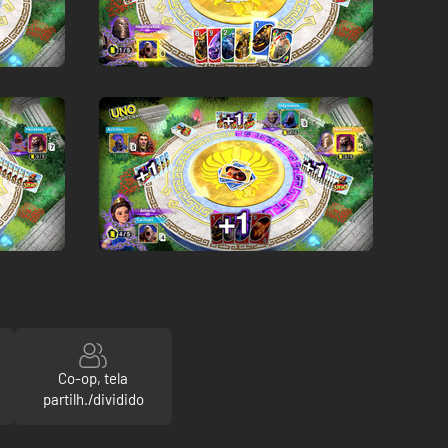
Co-op, tela
partilh./dividido