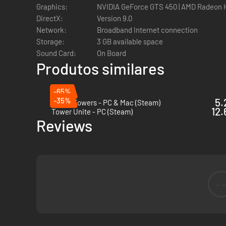
Graphics:
NVIDIA GeForce GTS 450 | AMD Radeon H
DirectX:
Version 9.0
Network:
Broadband Internet connection
Storage:
3 GB available space
Sound Card:
On Board
Produtos similares
-65%
-35%
5.
Tricky Towers - PC & Mac (Steam)
12.
Tower Unite - PC (Steam)
Reviews
-