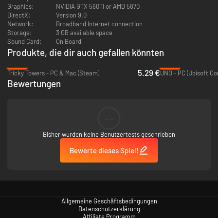
Graphics:
NVIDIA GTX 560TI or AMD 5870
DirectX:
Version 9.0
Network:
Broadband Internet connection
Storage:
3 GB available space
Sound Card:
On Board
Produkte, die dir auch gefallen könnten
-65%
-50%
5.29 €
Tricky Towers - PC & Mac (Steam)
UNO - PC (Ubisoft Co
Bewertungen
--
Bisher wurden keine Benutzertests geschrieben
Bewerte dieses Spiel!
Allgemeine Geschäftsbedingungen
Datenschutzerklärung
Affiliate Programm