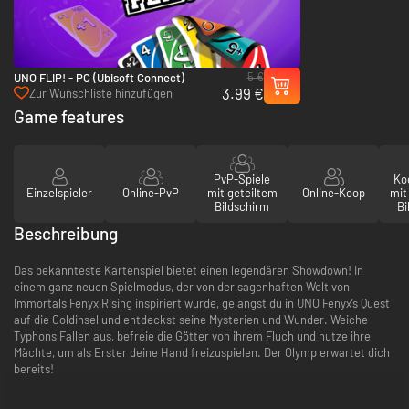
5 €
UNO FLIP! - PC (Ubisoft Connect)
3.99 €
Zur Wunschliste hinzufügen
Game features
PvP-Spiele
Ko
Einzelspieler
Online-PvP
mit geteiltem
Online-Koop
mit
Bildschirm
Bi
Beschreibung
Das bekannteste Kartenspiel bietet einen legendären Showdown! In
einem ganz neuen Spielmodus, der von der sagenhaften Welt von
Immortals Fenyx Rising inspiriert wurde, gelangst du in UNO Fenyx’s Quest
auf die Goldinsel und entdeckst seine Mysterien und Wunder. Weiche
Typhons Fallen aus, befreie die Götter von ihrem Fluch und nutze ihre
Mächte, um als Erster deine Hand freizuspielen. Der Olymp erwartet dich
bereits!