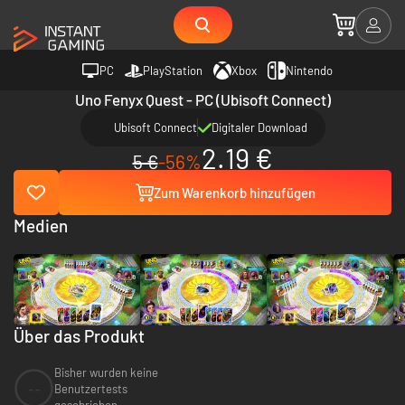
PC
PlayStation
Xbox
Nintendo
Uno Fenyx Quest - PC (Ubisoft Connect)
Ubisoft Connect
Digitaler Download
2.19 €
5 €
-56%
Zum Warenkorb hinzufügen
Medien
Über das Produkt
Bisher wurden keine
--
Benutzertests
geschrieben