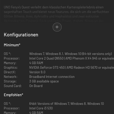
UNO Fenyx’s Quest verleiht dem klassischen Kartenspielerlebnis einen
sagenhaften Touch und bietet neue Features, die sich um die verfluchten
Götter Athena, Ares, Aphrodite und Hephaistos und zwei exklusive
Aktionskarten, Typhon's Trick und Fenyx Power, drehen. Nimm an der
goldenen Tafel platz, triff die Götter und erfülle Fenyx’s Quest. Du bist die
letzte Hoffnung der Götter!
Konfigurationen
Minimum
*
OS *:
Windows 7, Windows 8.1, Windows 10 (64-bit versions only)
Processor:
Intel Core 2 Quad Q9550 | AMD Phenom II X4 945 or equival
Memory:
4 GB RAM
Graphics:
NVIDIA GeForce GTS 450 | AMD Radeon HD 5670 or equivale
DirectX:
Version 9.0
Network:
Broadband Internet connection
Storage:
3 GB available space
Sound Card:
On Board
Empfohlen
*
OS *:
64bit Versions of Windows 7, Windows 8, Windows 10
Processor:
Intel Core i3 530
Memory:
4 GB RAM