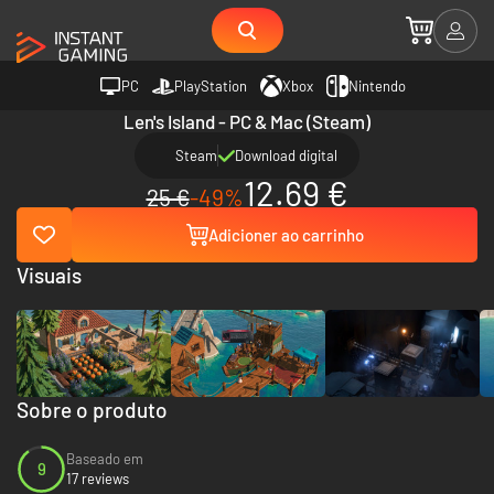
PC
PlayStation
Xbox
Nintendo
Len's Island - PC & Mac (Steam)
Steam
Download digital
12.69 €
25 €
-49%
Adicioner ao carrinho
Visuais
Sobre o produto
Baseado em
9
17 reviews