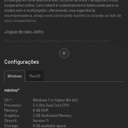
cooperativo online. Len's Island é cuidadosamente balanceado para os
modos solo e multijogador, oferecendo uma experiência
recompensadora, esteja você construindo sozinho ou lutando ao lado de
seus companheiros.
Jogue do seu Jeito
Seja você um guerreiro destemido, um construtor criativo ou um
fazendeiro habilidoso, suas escolhas moldam a sua aventura. Explore o
mundo no seu ritmo, refine seu conjunto de habilidades e avance por um
sistema de progressão flexível, guiado pelo seu estilo de jogo favorito.
Configurações
De um passeio no parque até um verdadeiro inferno na terra, selecione a
dificuldade que combina melhor com seu estilo, ou personalize
totalmente seu jogo ajustando as configurações de mundo para
Windows
MacOS
desbloquear possibilidades infinitas.
mínimo
*
OS *:
Windows 7 or higher (64-bit)
Processor:
2.4 Ghz Dual Core CPU
Memory:
8 GB RAM
Graphics:
2 GB Dedicated Memory
DirectX:
Version 11
Storage:
8 GB available space