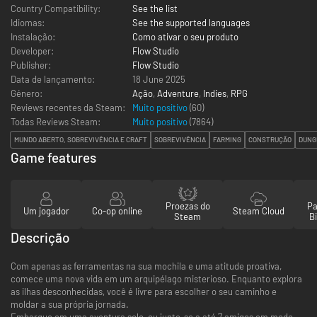
Country Compatibility:
See the list
Idiomas:
See the supported languages
Instalação:
Como ativar o seu produto
Developer:
Flow Studio
Publisher:
Flow Studio
Data de lançamento:
18 June 2025
Género:
Ação
,
Adventure
,
Indies
,
RPG
Reviews recentes da Steam:
Muito positivo
(60)
Todas Reviews Steam:
Muito positivo
(
7864
)
MUNDO ABERTO, SOBREVIVÊNCIA E CRAFT
SOBREVIVÊNCIA
FARMING
CONSTRUÇÃO
DUNG
Game features
Proezas do
Pa
Um jogador
Co-op online
Steam Cloud
Steam
Bi
Descrição
Com apenas as ferramentas na sua mochila e uma atitude proativa,
comece uma nova vida em um arquipélago misterioso. Enquanto explora
as ilhas desconhecidas, você é livre para escolher o seu caminho e
moldar a sua própria jornada.
Embarque em uma aventura solo, ou junte-se a até 7 amigos em modo