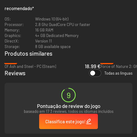
Colete, Construa e Explore
recomendado
*
Domine a arte da construção e encantamento para criar armas
OS:
Windows 10 (64-bit)
poderosas, armaduras resistentes e ferramentas essenciais de
Processor:
2.8 Ghz QuadCore CPU or faster
sobrevivência. Colete recursos do ambiente, refine-os e combine-os de
Memory:
16 GB RAM
inúmeras formas de acordo com seu estilo de jogo. Prepare alimentos,
Graphics:
4+ GB Dedicated Memory
crie poções e aprimore seu equipamento ao progredir, garantindo estar
DirectX:
Version 11
pronto para encarar o próximo grande desafio.
Storage:
8 GB available space
Produtos similares
-37%
-94%
18.99 €
Of Ash and Steel - PC (Steam)
Force of Nature 2: G
Reviews
Todas as línguas
9
Masmorras e Missões Desafiadoras
Pontuação de review do jogo
baseado em 17 3 reviews, todos os idiomas incluídos
Desça por masmorras perigosas para derrotar chefes desafiadores e
conquistar espólios valiosos. Cada partida é um teste de habilidade e
Classifica este jogo!
preparação, onde estratégia e perseverança determinam o sucesso.
Desvende histórias ocultas, cumpra missões e ganhe aprimoramentos
poderosos que te ajudarão a combater e a sobreviver. Quanto mais você