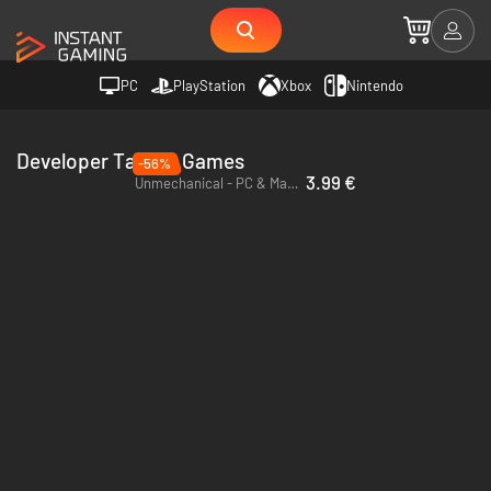
PC
PlayStation
Xbox
Nintendo
Developer Talawa Games
-56%
3.99 €
Unmechanical - PC & Mac (Steam)