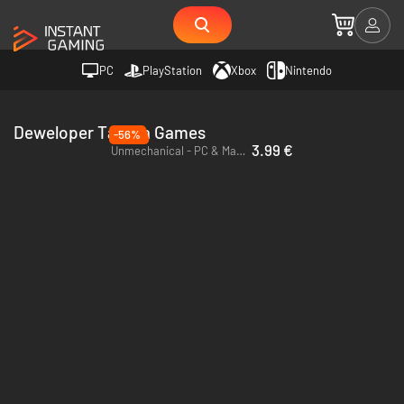
PC
PlayStation
Xbox
Nintendo
Deweloper Talawa Games
-56%
3.99 €
Unmechanical - PC & Mac (Steam)