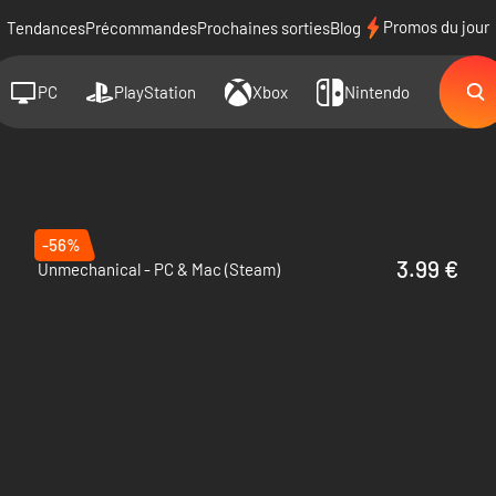
Promos du jour
Tendances
Précommandes
Prochaines sorties
Blog
PC
PlayStation
Xbox
Nintendo
-56%
3.99 €
Unmechanical - PC & Mac (Steam)