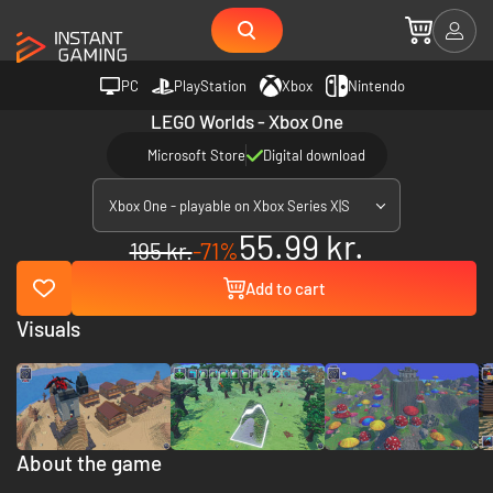
PC
PlayStation
Xbox
Nintendo
LEGO Worlds - Xbox One
Microsoft Store
Digital download
Xbox One - playable on Xbox Series X|S
55.99 kr.
195 kr.
-71%
Add to cart
Visuals
About the game