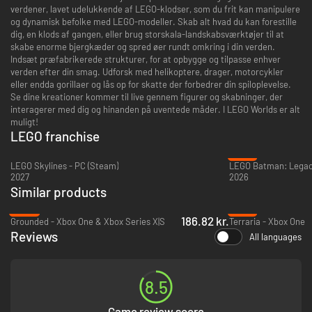
verdener, lavet udelukkende af LEGO-klodser, som du frit kan manipulere
og dynamisk befolke med LEGO-modeller. Skab alt hvad du kan forestille
dig, en klods af gangen, eller brug storskala-landskabsværktøjer til at
skabe enorme bjergkæder og spred øer rundt omkring i din verden.
Indsæt præfabrikerede strukturer, for at opbygge og tilpasse enhver
verden efter din smag. Udforsk med helikoptere, drager, motorcykler
eller endda gorillaer og lås op for skatte der forbedrer din spiloplevelse.
Se dine kreationer kommer til live gennem figurer og skabninger, der
interagerer med dig og hinanden på uventede måder. I LEGO Worlds er alt
muligt!
LEGO franchise
-31%
LEGO Skylines - PC (Steam)
2027
2026
Similar products
-38%
-47%
186.82 kr.
Grounded - Xbox One & Xbox Series X|S
Terraria - Xbox One
Reviews
All languages
8.5
Game review score