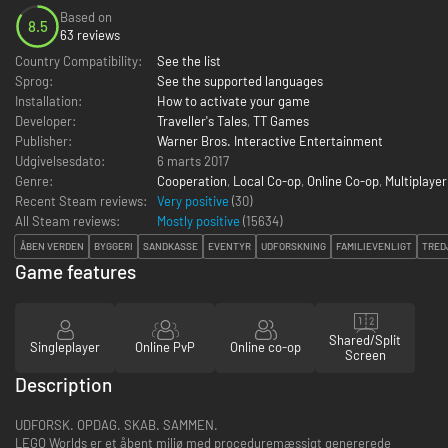
Based on
8.5
63 reviews
Country Compatibility:
See the list
Sprog:
See the supported languages
Installation:
How to activate your game
Developer:
Traveller's Tales
,
TT Games
Publisher:
Warner Bros. Interactive Entertainment
Udgivelsesdato:
6 marts 2017
Genre:
Cooperation
,
Local Co-op
,
Online Co-op
,
Multiplayer
Recent Steam reviews:
Very positive
(30)
All Steam reviews:
Mostly positive
(
15634
)
ÅBEN VERDEN
BYGGERI
SANDKASSE
EVENTYR
UDFORSKNING
FAMILIEVENLIGT
TRED
Game features
Shared/Split
Singleplayer
Online PvP
Online co-op
Screen
Description
UDFORSK. OPDAG. SKAB. SAMMEN.
LEGO Worlds er et åbent miljø med proceduremæssigt genererede