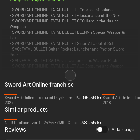
- SWORD ART ONLINE: FATAL BULLET - Collapse of Balance
- SWORD ART ONLINE: FATAL BULLET - Dissonance of the Nexus
- SWORD ART ONLINE: FATAL BULLET GGO Hero in the Making
Weapons
- SWORD ART ONLINE: FATAL BULLET LLENN's Special Weapon &
Hat
- SWORD ART ONLINE: FATAL BULLET Sinon ALO Outfit Set
- SAO: FATAL BULLET Guitar Rocket Launcher and Photon Sword
Pack
- SAO: FATAL BULLET SAO Asuna Costume and Weapon Pack
- SWORD ART ONLINE: FATAL BULLET ALO Costume and Weapon
Pack
- SWORD ART ONLINE: FATAL BULLET
- SWORD ART ONLINE: FATAL BULLET Complete Upgrade
Sword Art Online franchise
- SWORD ART ONLINE: FATAL BULLET SAO Kirito Costume - Male
-79%
-79%
- SWORD ART ONLINE: FATAL BULLET - Betrayal of Comrades
96.36 kr.
Sword Art Online Fractured Daydream - PC (Steam)
Sword Art Online: Lo
- SWORD ART ONLINE: FATAL BULLET - Ambush of the Imposters
2024
2018
- SWORD ART ONLINE: FATAL BULLET Danbo Head
Similar products
Få den totale oplevelse af SWORD ART ONLINE: FATAL BULLET med den
-15%
fulde udgave, der indeholder hovedspillet, tre DLC-pakker, udvidelsen
381.55 kr.
NieR Replicant ver.1.22474487139 - Xbox One
""Dissonance of the Nexus"" og bonusting inde i spillet!
Reviews
All languages
Dine valg vejer tungere og er hurtigere end en kugle.