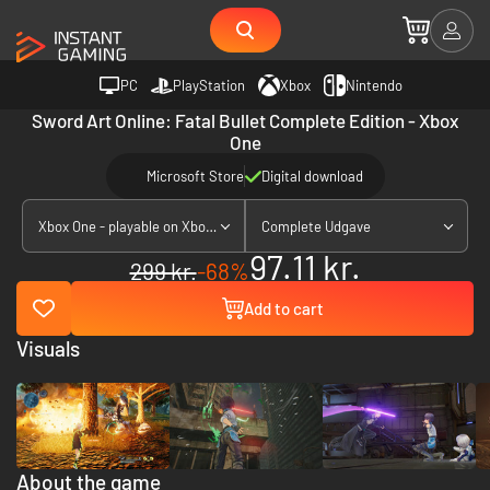
PC
PlayStation
Xbox
Nintendo
Sword Art Online: Fatal Bullet Complete Edition - Xbox
One
Microsoft Store
Digital download
Xbox One - playable on Xbox Series X|S
Complete Udgave
97.11 kr.
299 kr.
-68%
Add to cart
Visuals
About the game