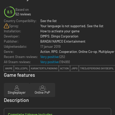
Based on
8.5
52 reviews
Country Compatibility:
See the list
Sprog:
Your language is not supported. See the list
Installation:
How to activate your game
Developer:
DIMPS
,
Dimps Corporation
Publisher:
BANDAI NAMCO Entertainment
Udgivelsesdato:
17 januar 2019
Genre:
Action
,
RPG
,
Cooperation
,
Online Co-op
,
Multiplayer
Recent Steam reviews:
Very positive
(25)
All Steam reviews:
Very positive
(
19499
)
ANIME
ROLLESPIL
KARAKTERTILPASNING
ACTION
JRPG
TREDJEPERSONS SKYDESPIL
Game features
Singleplayer
Online PvP
Description
Complete Udgave includes