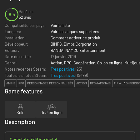
Basé sur
8.5
52 avis
Compatibilité par pays:
Voir la liste
Langues:
Voir les langues supportées
Installation:
Comment activer ce produit
Développeur:
DIMPS
,
Dimps Corporation
Editeur:
BANDAI NAMCO Entertainment
Date de sortie:
17 janvier 2019
Genre:
Action
,
RPG
,
Coopération
,
Co-op en ligne
,
Multijou
Notes récentes Steam:
Très positives
(25)
Toutes les notes Steam:
Très positives
(
19499
)
ANIME
RPG
PERSONNAGES PERSONNALISÉS
ACTION
RPG JAPONAIS
TIR À LA 3ᵉ PERS
Game features
Solo
JcJ en ligne
Description
Complete Edition inclut