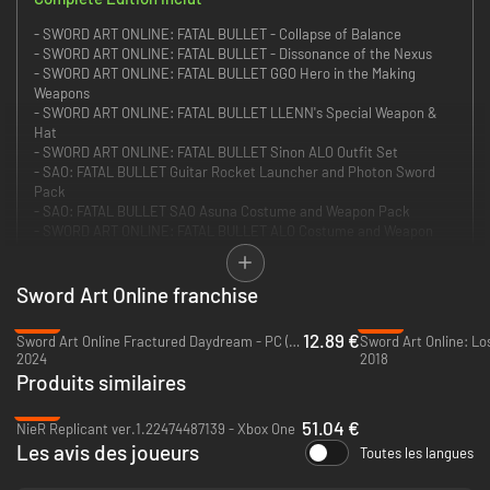
- SWORD ART ONLINE: FATAL BULLET - Collapse of Balance
- SWORD ART ONLINE: FATAL BULLET - Dissonance of the Nexus
- SWORD ART ONLINE: FATAL BULLET GGO Hero in the Making
Weapons
- SWORD ART ONLINE: FATAL BULLET LLENN's Special Weapon &
Hat
- SWORD ART ONLINE: FATAL BULLET Sinon ALO Outfit Set
- SAO: FATAL BULLET Guitar Rocket Launcher and Photon Sword
Pack
- SAO: FATAL BULLET SAO Asuna Costume and Weapon Pack
- SWORD ART ONLINE: FATAL BULLET ALO Costume and Weapon
Pack
- SWORD ART ONLINE: FATAL BULLET
- SWORD ART ONLINE: FATAL BULLET Complete Upgrade
Sword Art Online franchise
- SWORD ART ONLINE: FATAL BULLET SAO Kirito Costume - Male
-79%
-79%
- SWORD ART ONLINE: FATAL BULLET - Betrayal of Comrades
12.89 €
Sword Art Online Fractured Daydream - PC (Steam)
Sword Art Online: Lo
- SWORD ART ONLINE: FATAL BULLET - Ambush of the Imposters
2024
2018
- SWORD ART ONLINE: FATAL BULLET Danbo Head
Produits similaires
Vivez l'expérience SWORD ART ONLINE: FATAL BULLET complète avec
-15%
l'Édition complète, qui inclut le jeu principal, trois packs de contenu
51.04 €
NieR Replicant ver.1.22474487139 - Xbox One
téléchargeable, l'extension ""Dissonance of the Nexus"" et des objets
Les avis des joueurs
Toutes les langues
bonus en jeu !