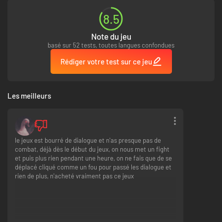
Vos choix ont plus d'impact qu'une balle.
Créez votre propre personnage et connectez-vous à Gun Gale Online, un
8.5
monde fait de métal et d'armes à feu. Rencontrez une IA de soutien très
rare appelée ArFA-sys, qui vous accompagnera dans toutes vos
Note du jeu
aventures.
basé sur 52 tests, toutes langues confondues
Découvrez un jeu de tir à la troisième personne intense et son histoire
unique, progressez comme dans un RPG dans le tout premier TPSRPG tiré
Rédiger votre test sur ce jeu
de Sword Art Online !
Personnalisez votre avatar et apprenez à maîtriser les nombreuses
armes et compétences à votre disposition !
Les meilleurs
Faites votre choix parmi 30 personnages jouables en mode JcJ en ligne,
parmi lesquels Alice et Eugeo de la saison 3 de l'animé SAO, ""Alicization"",
ainsi qu'Eiji et Yuna du film Sword Art Online: Ordinal Scale !
le jeux est bourré de dialogue et n'as presque pas de
combat, déjà dès le début du jeux, on nous met un fight
et puis plus rien pendant une heure, on ne fais que de se
déplacé cliqué comme un fou pour passé les dialogue et
rien de plus, n'acheté vraiment pas ce jeux