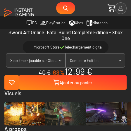
PC
PlayStation
Xbox
Nintendo
Sword Art Online: Fatal Bullet Complete Edition - Xbox
One
Microsoft Store
Téléchargement digital
Xbox One - jouable sur Xbox Series X|S
Complete Edition
12.99 €
40 €
-68%
Ajouter au panier
Visuels
À propos