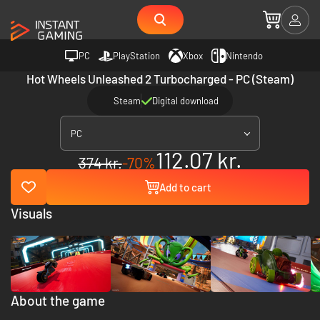
PC
PlayStation
Xbox
Nintendo
Hot Wheels Unleashed 2 Turbocharged - PC (Steam)
Steam
Digital download
PC
112.07 kr.
374 kr.
-70%
Add to cart
Visuals
About the game