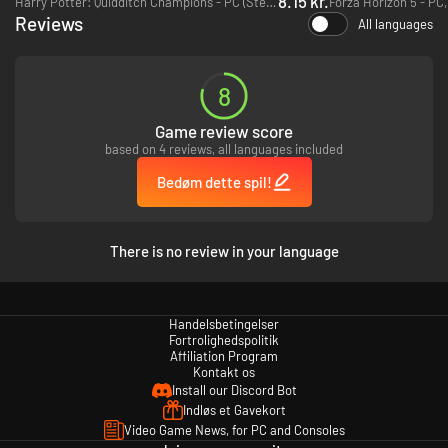
8.15 kr.
Harry Potter: Quidditch Champions - PC (Steam)
Reviews
All languages
LIGE SOM DU VIL HAVE DET
8
Er du en vovehals, der forvandler hvert løb til ren adrenalin? Eller måske
Game review score
er du typen, der kan lide at prøve dine grænser af? Sagde du “fan af store
based on 4 reviews, all languages included
uheld”? HOT WHEELS UNLEASHED 2 - Turbocharged byder på alt dette og
meget mere. Forskellige spiltyper til den slags "sjov", du synes om, offline
Bedøm dette spil!
og online.
SLIP DIN KREATIVITET FRI!
There is no review in your language
De mest roste baneeditors er tilbage! Skab din drømmebane med den
magtfulde Track Editor, eller brug de bedste skabelser fra fællesskabet!
And Og fede baner kræver selvfølgelig fede biler. Den nye og forbedrede
Livery Editor er klar: med nye værktøjer som Stickers Editor kan du
Handelsbetingelser
designe mønstre og former til dit mesterværk. Den bedste kommer helt
Fortrolighedspolitik
sikkert fra din fantasi!
Affiliation Program
Kontakt os
Install our Discord Bot
Indløs et Gavekort
Video Game News, for PC and Consoles