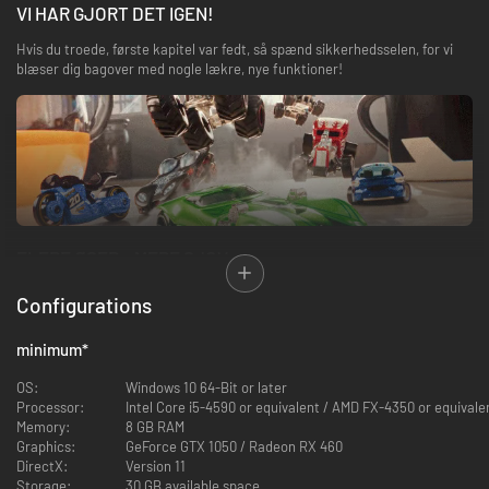
VI HAR GJORT DET IGEN!
Hvis du troede, første kapitel var fedt, så spænd sikkerhedsselen, for vi
blæser dig bagover med nogle lækre, nye funktioner!
FLERE ØSER – MERE SJOV
For det første: Gør plads på din virtuelle hylde, for du har adgang til mere
Configurations
end 130 køretøjer og endnu flere varianter! Ikke kun Hot Wheels Originals,
men også Hot Wheels Monster Trucks og køretøjer fra
minimum
*
underholdningsbranchen. Nu kan du også køre på motorcykler og ATV'er,
der hver har deres egen, unikke kørestil, så du kan tage hver bane på den
OS:
Windows 10 64-Bit or later
mest strategiske måde!
Processor:
Intel Core i5-4590 or equivalent / AMD FX-4350 or equivale
Et nyt system definerer køretøjernes kategorier, der kan opgraderes med
Memory:
8 GB RAM
dedikerede færdighedstræer, så de præsterer bedre. Din bil bliver
Graphics:
GeForce GTX 1050 / Radeon RX 460
ustoppelig!
DirectX:
Version 11
Storage:
30 GB available space