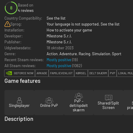
Based on
8
4 reviews
Country Compatibility:
See the list
Sprog:
Your language is not supported. See the list
Installation:
How to activate your game
Developer:
Milestone S.r.l.
Publisher:
Milestone S.r.l.
Udgivelsesdato:
18 oktober 2023
Genre:
Action
,
Adventure
,
Racing
,
Simulation
,
Sport
Recent Steam reviews:
Mostly positive
(19)
All Steam reviews:
Mostly positive
(
1062
)
GEFORCE NOW
ARKADE
FAMILIEVENLIGT
KØRSEL
DELT SKÆRM
PVP
LOKAL MUL
Game features
PvP –
Shared/Split
Singleplayer
Online PvP
delt/opdelt
Screen
præ
skærm
Description