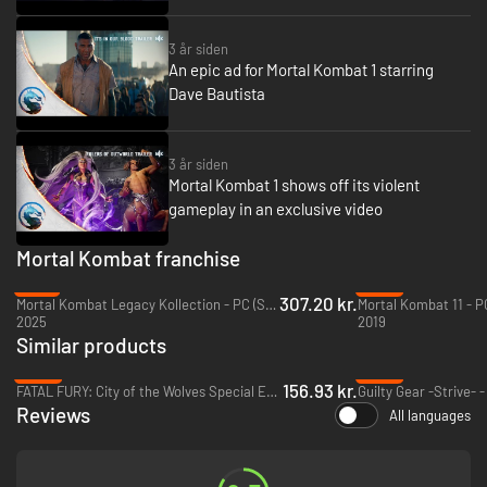
3 år siden
An epic ad for Mortal Kombat 1 starring
Dave Bautista
3 år siden
Mortal Kombat 1 shows off its violent
gameplay in an exclusive video
Mortal Kombat franchise
-16%
-94%
307.20 kr.
Mortal Kombat Legacy Kollection - PC (Steam)
Mortal Kombat 11 - P
2025
2019
Similar products
-65%
-69%
156.93 kr.
FATAL FURY: City of the Wolves Special Edition - PC (Steam)
Guilty Gear -Strive- 
Reviews
All languages