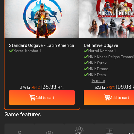
Standard Udgave - Latin America
Definitive Udgave
Mortal Kombat 1
Mortal Kombat 1
MK1: Khaos Reigns Expans
MK1: Cyrax
MK1: Ermac
MK1: Ferra
14 more
135.99 kr.
109.08 k
374 kr.
-64%
523 kr.
-79%
Add to cart
Add to cart
Game features