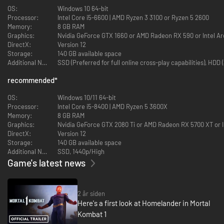
Invasions
OS:
Windows 10 64-bit
Processor:
Intel Core i5-6600 | AMD Ryzen 3 3100 or Ryzen 5 2600
Invasions er en dynamisk singleplayer-kampagne med en række
Memory:
8 GB RAM
forskellige udfordringer. Med indbygget progression og RPG-mekanikker
Graphics:
Nvidia GeForce GTX 1660 or AMD Radeon RX 590 or Intel A
blandet med MK1’s fantastiske kamphandling byder Invasions på dybe og
DirectX:
Version 12
engagerende udfordringer med masser af belønninger på vejen.
Storage:
140 GB available space
Additional Notes:
SSD (Preferred for full online cross-play capabilities), HD
recommended
*
OS:
Windows 10/11 64-bit
Processor:
Intel Core i5-8400 | AMD Ryzen 5 3600X
Memory:
8 GB RAM
Graphics:
Nvidia GeForce GTX 2080 Ti or AMD Radeon RX 5700 XT or I
Kameos
DirectX:
Version 12
Storage:
140 GB available space
Kameos forstærker drastisk hver kamp og hjælper holdkammerater med
Additional Notes:
SSD, 1440p/High
deres egne speciellle træk, kast og defensive manøvrer.
Game's latest news
2 år siden
Here's a first look at Homelander in Mortal
Kombat 1