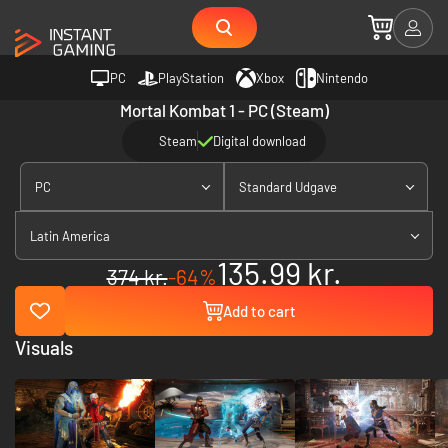
PC
PlayStation
Xbox
Nintendo
Mortal Kombat 1 - PC (Steam)
Steam
Digital download
PC
Standard Udgave
Latin America
135.99 kr.
374 kr.
-64%
Add to cart
Visuals