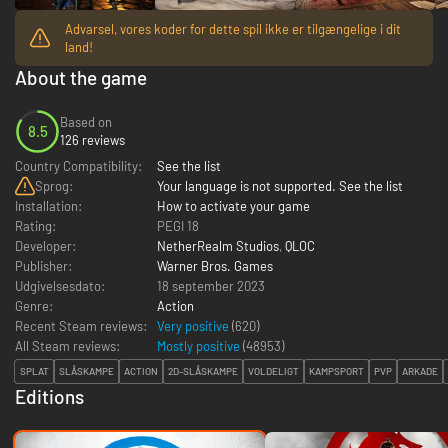
Advarsel, vores koder for dette spil ikke er tilgængelige i dit
land!
About the game
Based on
8.5
126 reviews
Country Compatibility:
See the list
Sprog:
Your language is not supported. See the list
Installation:
How to activate your game
Rating:
PEGI 18
Developer:
NetherRealm Studios
,
QLOC
Publisher:
Warner Bros. Games
Udgivelsesdato:
18 september 2023
Genre:
Action
Recent Steam reviews:
Very positive
(620)
All Steam reviews:
Mostly positive
(
48953
)
SPLAT
SLÅSKAMPE
ACTION
2D-SLÅSKAMPE
VOLDELIGT
KAMPSPORT
PVP
ARKADE
Editions