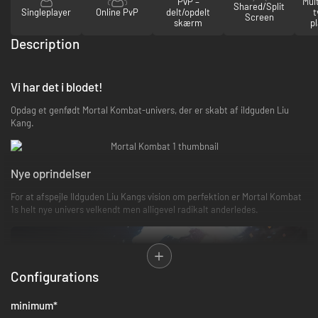
PvP –
Mul
Shared/Split
Singleplayer
Online PvP
delt/opdelt
t
Screen
skærm
p
Description
Vi har det i blodet!
Opdag et genfødt Mortal Kombat-univers, der er skabt af ildguden Liu
Kang.
Nye oprindelser
For at afspejle Ildguden Liu Kangs vision om perfektion er Mortal Kombat
1s helt nye univers velkendt men alligevel radikalt anderledes.
Configurations
minimum
*