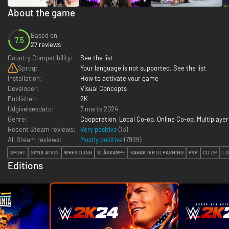
About the game
Based on
7.5
27 reviews
Country Compatibility:
See the list
Sprog:
Your language is not supported. See the list
Installation:
How to activate your game
Developer:
Visual Concepts
Publisher:
2K
Udgivelsesdato:
7 marts 2024
Genre:
Cooperation
,
Local Co-op
,
Online Co-op
,
Multiplayer
Recent Steam reviews:
Very positive
(13)
All Steam reviews:
Mostly positive
(
7939
)
SPORT
SIMULATION
WRESTLING
SLÅSKAMPE
KARAKTERTILPASNING
PVP
CO-OP
LO
Editions