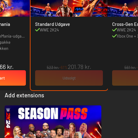
mania
Standard Udgave
Cross-Gen Ed
WWE 2K24
WWE 2K24
leMania-udgave
Xbox One + 
ig i
spakke
akken
.66 kr.
201.78 kr.
523 kr.
-61%
561 kr.
art
Udsolgt
Add extensions