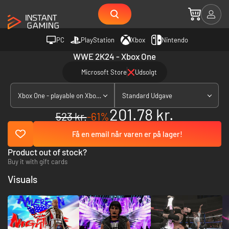
PC
PlayStation
Xbox
Nintendo
WWE 2K24 - Xbox One
Microsoft Store
Udsolgt
Xbox One - playable on Xbox Series X|S
Standard Udgave
201.78 kr.
523 kr.
-61%
Få en email når varen er på lager!
Product out of stock?
Buy it with gift cards
Visuals