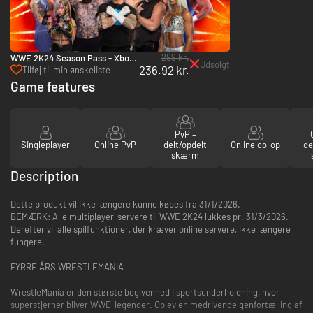
299 kr.
WWE 2K24 Season Pass - Xbox
Udsolgt
236.92 kr.
One & Xbox Series X|S
Tilføj til min ønskeliste
Game features
PvP –
Singleplayer
Online PvP
delt/opdelt
Online co-op
de
skærm
Description
Dette produkt vil ikke længere kunne købes fra 31/1/2026.
BEMÆRK: Alle multiplayer-servere til WWE 2K24 lukkes pr. 31/3/2026.
Derefter vil alle spilfunktioner, der kræver online servere, ikke længere
fungere.
FYRRE ÅRS WRESTLEMANIA
WrestleMania er den største begivenhed i sportsunderholdning, hvor
superstjerner bliver WWE-legender. Oplev en medrivende genfortælling af