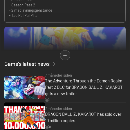
- Season Pass 2
- 2 madlavningsgenstande
- Tao Pai Pai Pillar
Game's latest news
• Oplev historien om DRAGON BALL Z fra episke begivenheder til mere
7 måneder siden
muntre side-missioner, inklusive aldrig før sete historiske øjeblikke, der
The Adventure Through the Demon Realm –
besvarer nogle af de brændende spørgsmål i DRAGON BALL-
Part 2 DLC for DRAGON BALL Z: KAKAROT
overleveringen for første gang!
gets a new trailer
1
7 måneder siden
DRAGON BALL Z: KAKAROT has sold over
10 million copies
8