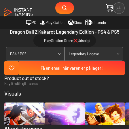
PC
PlayStation
Xbox
Nintendo
Dragon Ball Z Kakarot Legendary Edition - PS4 & PS5
PlayStation Store
Udsolgt
PS4 / PS5
Legendary Udgave
Få en email når varen er på lager!
Product out of stock?
Buy it with gift cards
Visuals
About the game