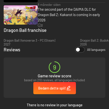
8 måneder siden
The second part of the DAIMA DLC for
Dragon Ball Z: Kakarot is coming in early
• Spil dig igennem ikoniske DRAGON BALL Z-kampe af en hidtil uset skala.
Kæmp henover vidstrakte slagmarker med forgængelige omgivelser, og
2026
oplev episke boss-kampe imod de mest ikoniske fjender (Raditz, Frieza,
2
Cell osv…). Forøg dit power-niveau via RPG-mekanikker og rejs dig til
Dragon Ball franchise
udfordringen!
Dragon Ball Xenoverse 3 - PC (Steam)
Dragon Ball Z: Budok
2027
2026
Reviews
All languages
9
Game review score
based on 210 reviews, all languages included
• Du skal ikke bare kæmpe som Z-fightere. Lev som dem! Fisk, flyv, spis,
træn, og kæmp dig vej igennem DRAGON BALL Z-sagaerne, dan
Bedøm dette spil!
venskaber og opbyg forhold til en omfattende række af DRAGON BALL-
figurer.
Genoplev historien om Goku og andre Z-fightere i DRAGON BALL Z:
There is no review in your language
KAKAROT! Foruden episke kampe byder DRAGON BALL Z også på en