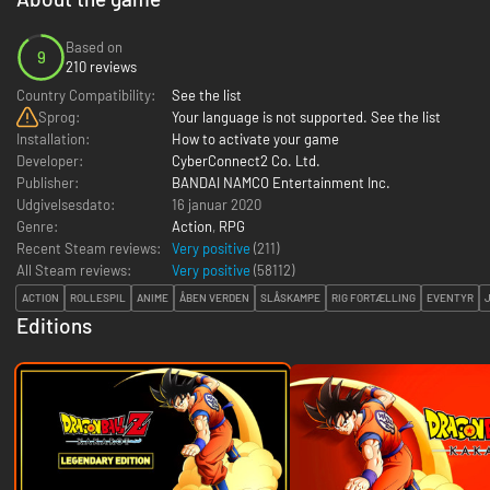
Based on
9
210 reviews
Country Compatibility:
See the list
Sprog:
Your language is not supported. See the list
Installation:
How to activate your game
Developer:
CyberConnect2 Co. Ltd.
Publisher:
BANDAI NAMCO Entertainment Inc.
Udgivelsesdato:
16 januar 2020
Genre:
Action
,
RPG
Recent Steam reviews:
Very positive
(211)
All Steam reviews:
Very positive
(
58112
)
ACTION
ROLLESPIL
ANIME
ÅBEN VERDEN
SLÅSKAMPE
RIG FORTÆLLING
EVENTYR
Editions