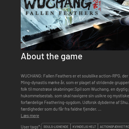
About the game
WUCHANG: Fallen Feathers er et soulslike action-RPG, der 
Ming-dynastis mørke år, som er plaget af stridende gruppe
folk til monstrøse skabninger.Spil som Wuchang, en dygtig p
hukommelsestab, som skal navigere sin usikre og mystiske f
forfærdelige Feathering-sygdom. Udforsk dybderne af Shu, 
færdigheder som du får fra faldne fjender. ...
Læs mere
User tags*:
SOULS-LIGNENDE
KVINDELIG HELT
ACTIONSPÆKKET RO