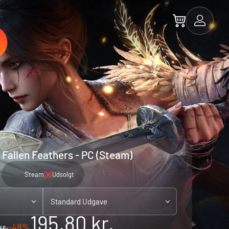
Fallen Feathers - PC (Steam)
Steam
Udsolgt
Standard Udgave
195.80 kr.
kr.
-48%