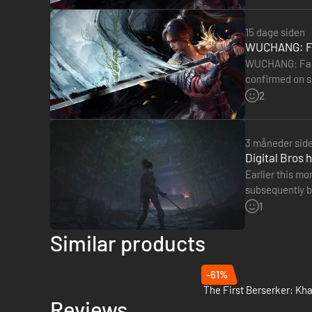
15 dage siden
WUCHANG: Fal
WUCHANG: Falle
confirmed on so
though, as WU
2
3 måneder sid
Digital Bros 
Earlier this m
subsequently be
acquired the r
1
Kæmp mod groteske væsner fra gamle fortællinger for at ud
Similar products
templer, tilgroede ruiner og mørke stier fyldt med fare. Som 
de hemmeligheder du afslører og de allierede, du vælger at 
-61%
The First Berserker: Kh
Reviews