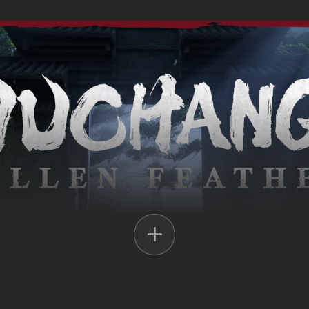
r foregår i landet Shu under det sene Ming-dynastis mørke år, som er p