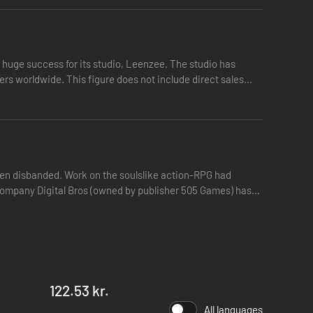
huge success for its studio, Leenzee. The studio has
ers worldwide. This figure does not include direct sales
een disbanded. Work on the soulslike action-RPG had
n company Digital Bros (owned by publisher 505 Games) has
ge. Din søgen efter sandheden vil føre dig gennem glemte
re afslutninger – som er bestemt af de valgte valg du tager,
122.53 kr.
All languages