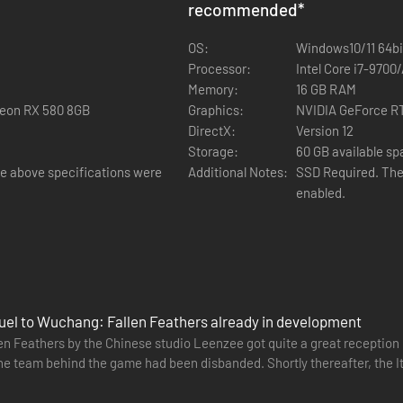
recommended
*
OS:
Windows10/11 64bi
Processor:
Intel Core i7-970
Memory:
16 GB RAM
eon RX 580 8GB
Graphics:
NVIDIA GeForce R
DirectX:
Version 12
Storage:
60 GB available s
 above specifications were
Additional Notes:
SSD Required. The
enabled.
ommelsestab, som skal navigere sin usikre og mystiske fortid, mens hu
quel to Wuchang: Fallen Feathers already in development
er som du får fra faldne fjender. Udvikl din kampstil ved at ofre sjæl
 Feathers by the Chinese studio Leenzee got quite a great reception upon
nal med mægtige fortryllelser, hvilket giver mulighed for en unik tilgang
game had been disbanded. Shortly thereafter, the Italian company Digital Bros (parent company of 505 Games)
at…