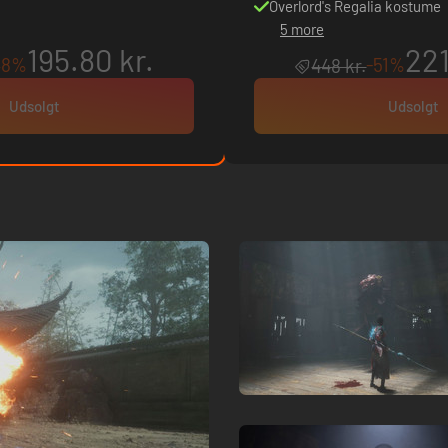
Overlord's Regalia kostume
5 more
195.80 kr.
221
48%
-51%
448 kr.
Udsolgt
Udsolgt