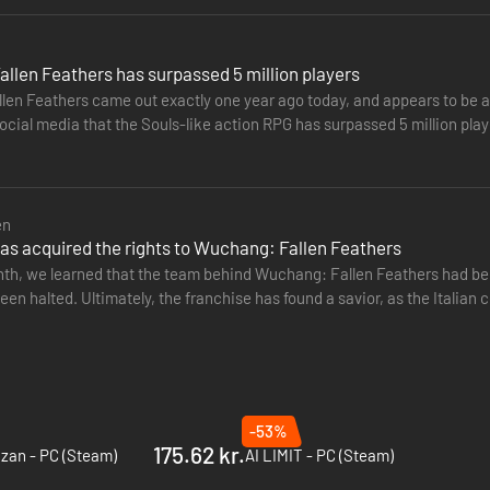
len Feathers has surpassed 5 million players
n Feathers came out exactly one year ago today, and appears to be a 
cial media that the Souls-like action RPG has surpassed 5 million play
CHANG: Fallen…
en
has acquired the rights to Wuchang: Fallen Feathers
onth, we learned that the team behind Wuchang: Fallen Feathers had b
en halted. Ultimately, the franchise has found a savior, as the Italia
ights. The…
fordre det fremkrybende mørke, som truer de få mennesker der er tilba
du genvinder Wuchangs tabte minder, vil dine valg føre dig til en af fle
stole på.
-53%
175.62 kr.
azan - PC (Steam)
AI LIMIT - PC (Steam)