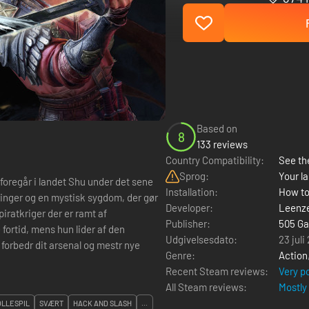
Based on
8
133 reviews
Country Compatibility:
See the
Sprog:
Your la
foregår i landet Shu under det sene
Installation:
How to
ringer og en mystisk sygdom, der gør
Developer:
Leenz
iratkriger der er ramt af
Publisher:
505 G
ortid, mens hun lider af den
Udgivelsesdato:
23 juli
forbedr dit arsenal og mestr nye
Genre:
Action
Recent Steam reviews:
Very p
All Steam reviews:
Mostly
LLESPIL
SVÆRT
HACK AND SLASH
...