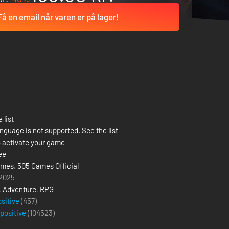
Få en email når varen er på lager!
 list
nguage is not supported. See the list
 activate your game
ee
ames
,
505 Games Official
 2025
,
Adventure
,
RPG
ositive
(457)
 positive
(
104523
)