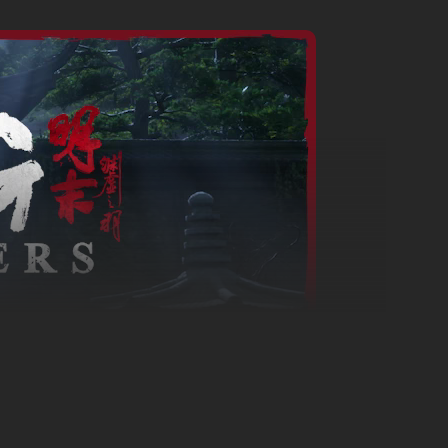
laget af stridende grupperinger og en mystisk sygdom, der