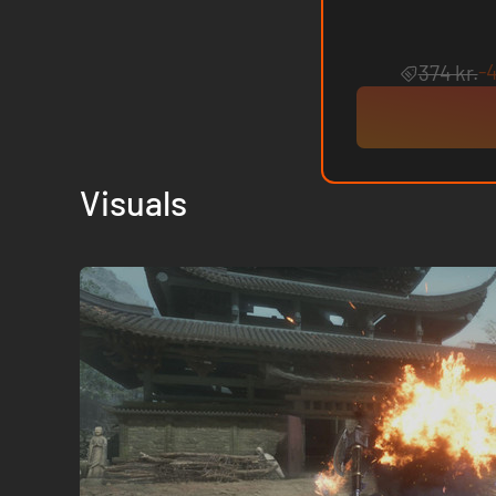
-
374 kr.
Visuals