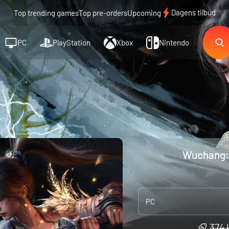
Dagens tilbud
Top trending games
Top pre-orders
Upcoming
PC
PlayStation
Xbox
Nintendo
Wuchang: 
PC
374 