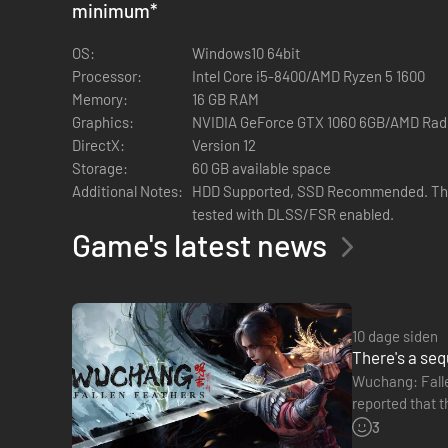
minimum
*
OS:
Windows10 64bit
Processor:
Intel Core i5-8400/AMD Ryzen 5 1600
Memory:
16 GB RAM
Graphics:
NVIDIA GeForce GTX 1060 6GB/AMD Rad
DirectX:
Version 12
Storage:
60 GB available space
Additional Notes:
HDD Supported, SSD Recommended. The
tested with DLSS/FSR enabled.
Game's latest news
10 dage siden
Spil som Wuchang, en dygtig piratkriger der er ramt af huk
There's a se
dybderne af Shu, forbedr dit arsenal og mestr nye færdighed
Wuchang: Fallen
finder på din actionfyldte rejse. Forstærk våbnene i dit arse
reported that the team behind the 
announced th
3