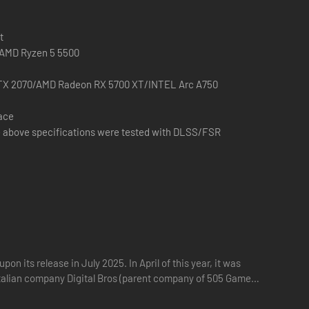
t
0/AMD Ryzen 5 5500
TX 2070/AMD Radeon RX 5700 XT/INTEL Arc A750
pace
 above specifications were tested with DLSS/FSR
n lider af den forfærdelige Feathering-sygdom. Udforsk
dent Red Mercury og bliv mester over nye teknikker som du
 its release in July 2025. In April of this year, it was
 til kamp og strategi, som er din helt egen.