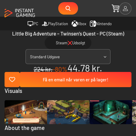
PC
PlayStation
Xbox
Nintendo
Little Big Adventure – Twinsen’s Quest - PC (Steam)
Steam
Udsolgt
Standard Udgave
44.78 kr.
224 kr.
-80%
Få en email når varen er på lager!
Visuals
About the game