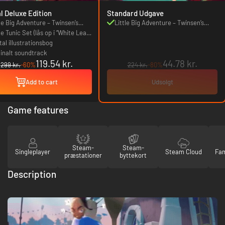
al Deluxe Edition
Standard Udgave
tle Big Adventure – Twinsen’s
Little Big Adventure – Twinsen’s
st
e Tunic Set (lås op i “White Leaf
Quest
rt”)
tal illustrationsbog
ginalt soundtrack
119.54 kr.
44.78 kr.
299 kr.
-60%
224 kr.
-80%
Add to cart
Udsolgt
Game features
Steam-
Steam-
Singleplayer
Steam Cloud
Fam
præstationer
byttekort
Description