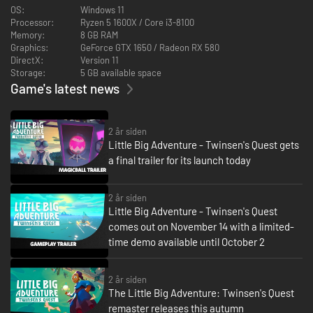
udforske smukke landskaber, løse indviklede gåder og stå ansigt til ansigt
OS:
Windows 11
med formidable fjender!
Processor:
Ryzen 5 1600X / Core i3-8100
Memory:
8 GB RAM
Uanset om du er en gammel, hardcore fan eller helt ny til serien, tilbyder
Graphics:
GeForce GTX 1650 / Radeon RX 580
Little Big Adventure - Twinsen's Quest et eventyr som ingen andre. Er du
DirectX:
Version 11
klar til at tage heltehatten på og komme Twinsun til undsætning?
Storage:
5 GB available space
Game's latest news
FEATURES
Lad dig rive med af spillets fængslende historie med dybe temaer.
Gå på opdagelse overalt på Twinsun med et nyt banelayout og
2 år siden
nydesignede betjeningselementer.
Little Big Adventure - Twinsen's Quest gets
Besejr fjender med en ny og forbedret magisk kugle.
a final trailer for its launch today
Nyd spillets helt nye kunstneriske iscenesættelse.
Fordyb dig i et nyt soundtrack af den oprindelige komponist.
2 år siden
Little Big Adventure - Twinsen's Quest
comes out on November 14 with a limited-
time demo available until October 2
2 år siden
The Little Big Adventure: Twinsen's Quest
remaster releases this autumn