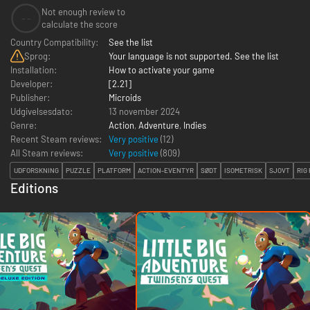
Not enough review to
--
calculate the score
Country Compatibility:
See the list
Sprog:
Your language is not supported. See the list
Installation:
How to activate your game
Developer:
[2.21]
Publisher:
Microids
Udgivelsesdato:
13 november 2024
Genre:
Action
,
Adventure
,
Indies
Recent Steam reviews:
Very positive
(12)
All Steam reviews:
Very positive
(
809
)
UDFORSKNING
PUZZLE
PLATFORM
ACTION-EVENTYR
SØDT
ISOMETRISK
SJOVT
RIG
Editions