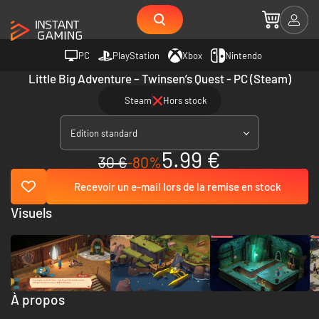
PC
PlayStation
Xbox
Nintendo
Little Big Adventure – Twinsen’s Quest - PC (Steam)
Steam
Hors stock
Edition standard
5.99 €
30 €
-80%
Recevoir un e-mail lors de la remise en stock
Visuels
À propos