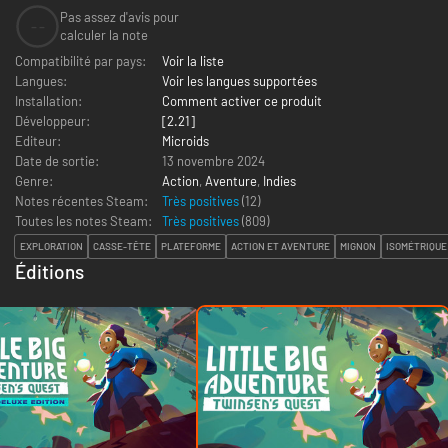
Pas assez d'avis pour
--
calculer la note
Compatibilité par pays:
Voir la liste
Langues:
Voir les langues supportées
Installation:
Comment activer ce produit
Développeur:
[2.21]
Editeur:
Microids
Date de sortie:
13 novembre 2024
Genre:
Action
,
Aventure
,
Indies
Notes récentes Steam:
Très positives
(12)
Toutes les notes Steam:
Très positives
(
809
)
EXPLORATION
CASSE-TÊTE
PLATEFORME
ACTION ET AVENTURE
MIGNON
ISOMÉTRIQUE
Éditions