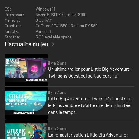
des puzzles complexes et affrontez de redoutables ennemis !
OS:
Windows 11
Processor:
Ryzen 5 1600X / Core i3-8100
Que vous soyez un fan de longue date ou un novice de la licence, Little Big
Memory:
8 GB RAM
Adventure - Twinsen's Quest propose une aventure atypique. Etes-vous
Graphics:
GeForce GTX 1650 / Radeon RX 580
prêt à devenir le héros dont Twinsun a besoin ?
DirectX:
Version 11
Storage:
5 GB available space
CARACTERISTIQUES
L'actualité du jeu
Découvrez une histoire captivante avec une thématique profonde.
Explorez Twinsun avec des commandes repensées dans un nouvel
agencement des niveaux.
il y a 2 ans
Eliminez vos ennemis avec une Balle Magique améliorée.
Un ultime trailer pour Little Big Adventure –
Découvrez une toute nouvelle direction artistique.
Twinsen’s Quest qui sort aujourd'hui
Plongez dans cet univers fantastique avec de nouvelles musiques du
compositeur original.
il y a 2 ans
Little Big Adventure – Twinsen’s Quest sort
le 14 novembre et s'offre une démo limitée
dans le temps
il y a 2 ans
La remasterisation Little Big Adventure: