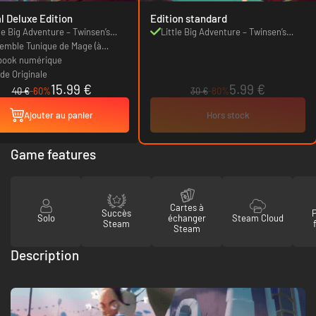
al Deluxe Edition
Edition standard
tle Big Adventure – Twinsen’s
Little Big Adventure – Twinsen’s
st
emble Tunique de Mage (à
Quest
oquer sur 'Désert de la Feuille
book numérique
nche')
de Originale
15.99 €
5.99 €
40 €
-60%
30 €
-80%
Ajouter au panier
Hors stock
Game features
Cartes à
Succès
Solo
échanger
Steam Cloud
Steam
Steam
Description