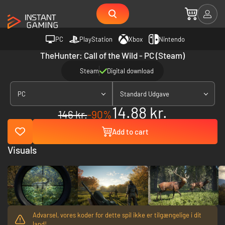
PC
PlayStation
Xbox
Nintendo
TheHunter: Call of the Wild - PC (Steam)
Steam
Digital download
PC
Standard Udgave
14.88 kr.
146 kr.
-90%
Add to cart
Visuals
Advarsel, vores koder for dette spil ikke er tilgængelige i dit
land!