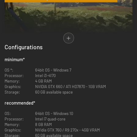
Configurations
DEN MEST REALISTISKE JAGTOPLEVELSE I EN ÅBEN VERDEN
minimum
*
Vandr frit rundt i nøje designede miljøer, og udforsk et stort udvalg af
OS *:
64bit OS - Windows 7
regioner og biomer med hver deres eget plante- og dyreliv. Oplev dyrs
Processor:
Intel i3-4170
komplekse adfærdsmønstre, dynamiske vejrforhold, hele dag- og
Memory:
4 GB RAM
natcyklusser, simuleret ballistik, realistisk akustik og dufte båret af
Graphics:
NVIDIA GTX 660 / ATI HD7870 - 1GB VRAM
vinden.
Storage:
60 GB available space
recommended
*
OS:
64bit OS - Windows 10
Processor:
Intel i7 quad-core
Memory:
8 GB RAM
Graphics:
NVidia GTX 760 / R9 270x - 4GB VRAM
Storage:
60 GB available space