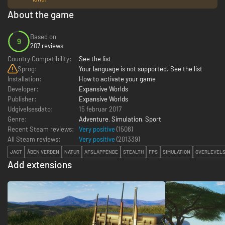
About the game
Based on
9
207 reviews
Country Compatibility:
See the list
Sprog:
Your language is not supported. See the list
Installation:
How to activate your game
Developer:
Expansive Worlds
Publisher:
Expansive Worlds
Udgivelsesdato:
15 februar 2017
Genre:
Adventure
,
Simulation
,
Sport
Recent Steam reviews:
Very positive
(1508)
All Steam reviews:
Very positive
(
201339
)
JAGT
ÅBEN VERDEN
NATUR
AFSLAPPENDE
STEALTH
FPS
SIMULATION
OVERLEVEL
Add extensions