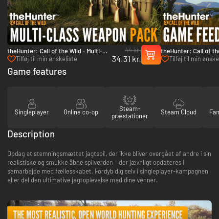
44 kr.
theHunter: Call of the Wild - Multi-
theHunter: Call of t
34.31 kr.
Class Weapon Pack - PC (Steam)
Feeder Pack 2 - PC 
Tilføj til min ønskeliste
Tilføj til min ønske
Game features
Steam-
Singleplayer
Online co-op
Steam Cloud
Fam
præstationer
Description
Opdag et stemningsmættet jagtspil, der ikke bliver overgået af andre i sin
realistiske og smukke åbne spilverden – der jævnligt opdateres i
samarbejde med fællesskabet. Fordyb dig selv i singleplayer-kampagnen
eller del den ultimative jagtoplevelse med dine venner.