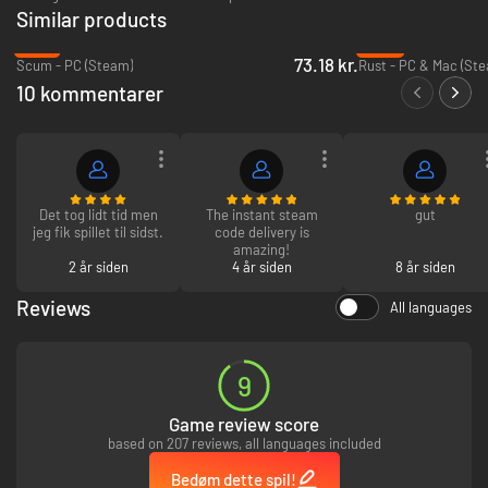
Similar products
-78%
-25%
73.18 kr.
Scum - PC (Steam)
Rust - PC & Mac (St
10 kommentarer
DIN JAGT. DIT VALG
Vælg mellem et stort udvalg af våben, ammunition og udstyr for at skabe
den ultimative jagtoplevelse. Med et bredt udvalg af dyreliv inkl.
præriehare, gråand, sort bjørn, elg og kronhjort skal du strategisk
udvælge det rette våben til dit bytte for at spore og overrumple dyrene
Det tog lidt tid men
The instant steam
gut
baseret på deres unikke adfærd og miljø.
jeg fik spillet til sidst.
code delivery is
amazing!
2 år siden
4 år siden
8 år siden
Reviews
All languages
9
Game review score
based on 207 reviews, all languages included
Bedøm dette spil!