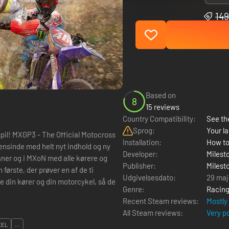
149
Based on
8
15 reviews
Country Compatibility:
See the
Sprog:
Your la
ocross
Installation:
How to
nsinde med helt nyt indhold og ny
Developer:
Milesto
baner og i MXoN med alle kørere og
Publisher:
Milesto
ørste, der prøver en af de ti
Udgivelsesdato:
29 maj
 din kører og din motorcykel, så de
Genre:
Racin
Recent Steam reviews:
Mostly
All Steam reviews:
Very p
KEL
...