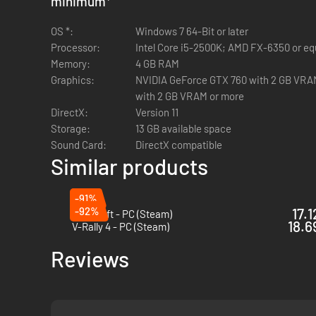
minimum
*
OS *:
Windows 7 64-Bit or later
Processor:
Intel Core i5-2500
Memory:
4 GB RAM
Graphics:
NVIDIA GeForce GTX 760 with 2 GB VRA
with 2 GB VRAM or more
DirectX:
Version 11
Storage:
13 GB available space
Sound Card:
DirectX compatible
Similar products
-91%
-92%
17.1
KartKraft - PC (Steam)
18.6
V-Rally 4 - PC (Steam)
Reviews