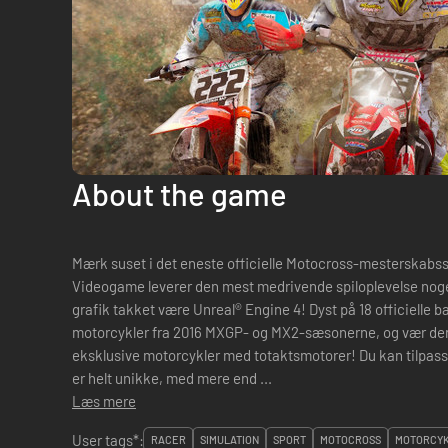
About the game
Mærk suset i det eneste officielle Motocross-mesterskabsspil! MXGP3 - The Official Mot
Videogame leverer den mest medrivende spiloplevelse noge
grafik takket være Unreal® Engine 4! Dyst på 18 officielle 
motorcykler fra 2016 MXGP- og MX2-sæsonerne, og vær den f
eksklusive motorcykler med totaktsmotorer! Du kan tilpasse
er helt unikke, med mere end ...
Læs mere
User tags*:
RACER
SIMULATION
SPORT
MOTOCROSS
MOTORCY