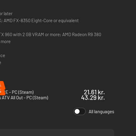
r later
Intel Core i5-6600K; AMD FX-8350 Eight-Core or equivalent
TX 960 with 2 GB VRAM or more; AMD Radeon R9 380
 more
ace
e
%
%
21.61 kr.
T CE - PC (Steam)
43.29 kr.
 ATV All Out - PC (Steam)
All languages