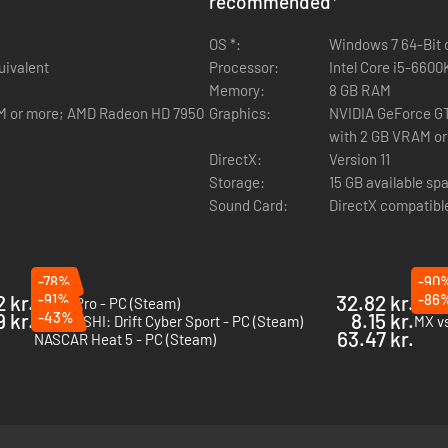
recommended
*
OS *:
Windows 7 64-Bit o
K; AMD FX-6350 or equivalent
Processor:
Memory:
8 GB RAM
M or more; AMD Radeon HD 7950
Graphics:
NVIDIA GeForce G
with 2 GB VRAM or
DirectX:
Version 11
Storage:
15 GB available sp
Sound Card:
DirectX compatibl
-78%
-90
2 kr.
-91%
32.82 kr.
-86
MXGP Pro - PC (Steam)
DRIF
9 kr.
-43%
8.15 kr.
FURIDASHI: Drift Cyber Sport - PC (Steam)
MX vs
63.47 kr.
NASCAR Heat 5 - PC (Steam)