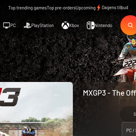
Dagens tilbud
Top trending games
Top pre-orders
Upcoming
PC
PlayStation
Xbox
Nintendo
MXGP3 - The Off
S
PC /