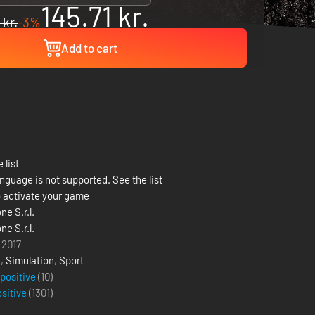
145.71 kr.
 kr.
-3%
Add to cart
 list
nguage is not supported. See the list
 activate your game
ne S.r.l.
ne S.r.l.
 2017
g
,
Simulation
,
Sport
 positive
(10)
ositive
(
1301
)