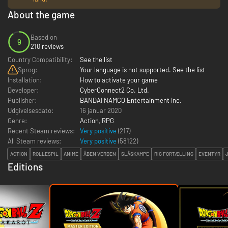
About the game
Based on
9
210 reviews
Country Compatibility:
See the list
Sprog:
Your language is not supported. See the list
Installation:
How to activate your game
Developer:
CyberConnect2 Co. Ltd.
Publisher:
BANDAI NAMCO Entertainment Inc.
Udgivelsesdato:
16 januar 2020
Genre:
Action
,
RPG
Recent Steam reviews:
Very positive
(217)
All Steam reviews:
Very positive
(
58122
)
ACTION
ROLLESPIL
ANIME
ÅBEN VERDEN
SLÅSKAMPE
RIG FORTÆLLING
EVENTYR
Editions