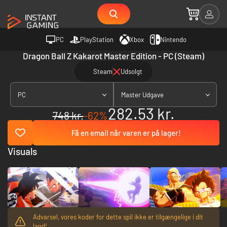
PC
PlayStation
Xbox
Nintendo
Dragon Ball Z Kakarot Master Edition - PC (Steam)
Steam
Udsolgt
PC
Master Udgave
282.53 kr.
748 kr.
-62%
Få en email når varen er på lager!
Visuals
Advarsel, vores koder for dette spil ikke er tilgængelige i dit
land!