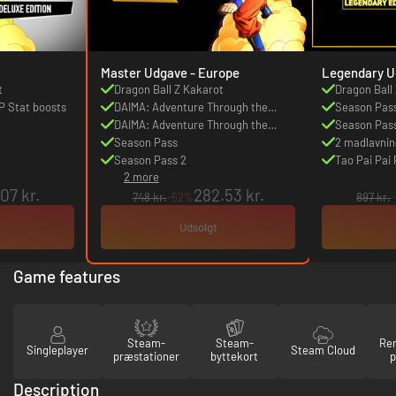
Master Udgave - Europe
t
Dragon Ball Z Kakarot
Dragon Ball
P Stat boosts
DAIMA: Adventure Through the
Season Pas
Demon Realm Pack
DAIMA: Adventure Through the
Season Pas
Demon Realm-pakkebonus
Season Pass
2 madlavni
Season Pass 2
Tao Pai Pai P
2 more
.07 kr.
282.53 kr.
748 kr.
-62%
897 kr.
Udsolgt
Game features
Steam-
Steam-
Re
Singleplayer
Steam Cloud
præstationer
byttekort
p
Description