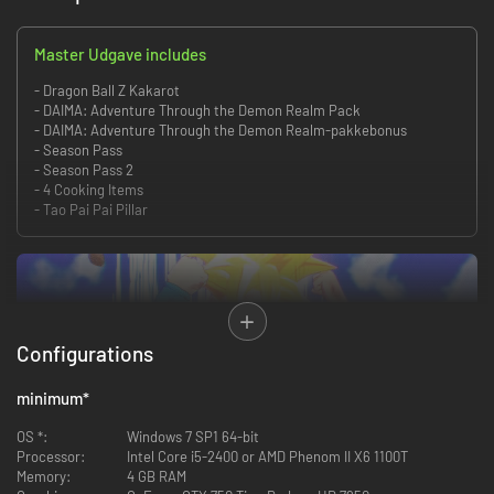
Master Udgave includes
- Dragon Ball Z Kakarot
- DAIMA: Adventure Through the Demon Realm Pack
- DAIMA: Adventure Through the Demon Realm-pakkebonus
- Season Pass
- Season Pass 2
- 4 Cooking Items
- Tao Pai Pai Pillar
Configurations
minimum
*
• Oplev historien om DRAGON BALL Z fra episke begivenheder til mere
OS *:
Windows 7 SP1 64-bit
muntre side-missioner, inklusive aldrig før sete historiske øjeblikke, der
Processor:
Intel Core i5-2400 or AMD Phenom II X6 1100T
besvarer nogle af de brændende spørgsmål i DRAGON BALL-
Memory:
4 GB RAM
overleveringen for første gang!