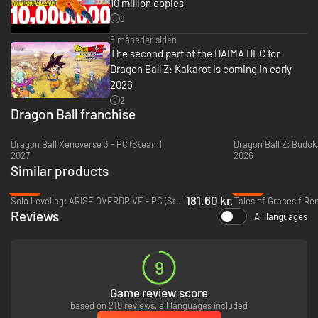
10 million copies
8
• Du skal ikke bare kæmpe som Z-fightere. Lev som dem! Fisk, flyv, spis,
træn, og kæmp dig vej igennem DRAGON BALL Z-sagaerne, dan
8 måneder siden
venskaber og opbyg forhold til en omfattende række af DRAGON BALL-
The second part of the DAIMA DLC for
figurer.
Dragon Ball Z: Kakarot is coming in early
Genoplev historien om Goku og andre Z-fightere i DRAGON BALL Z:
2026
KAKAROT! Foruden episke kampe byder DRAGON BALL Z også på en
2
verden fuld af spændende liv, som du skal kæmpe, fiske, spise og træne
Dragon Ball franchise
dig igennem med Goku, Gohan, Vegeta og andre hovedpersoner fra
serien.
Dragon Ball Xenoverse 3 - PC (Steam)
Dragon Ball Z: Budok
2027
2026
Udforsk de nye områder og eventyr på din vej gennem historien, og knyt
Similar products
stærke bånd til andre helte fra DRAGON BALL Z-universet.
-39%
-80%
181.60 kr.
Solo Leveling: ARISE OVERDRIVE - PC (Steam)
Tales of Graces f Re
Reviews
All languages
9
Game review score
based on 210 reviews, all languages included