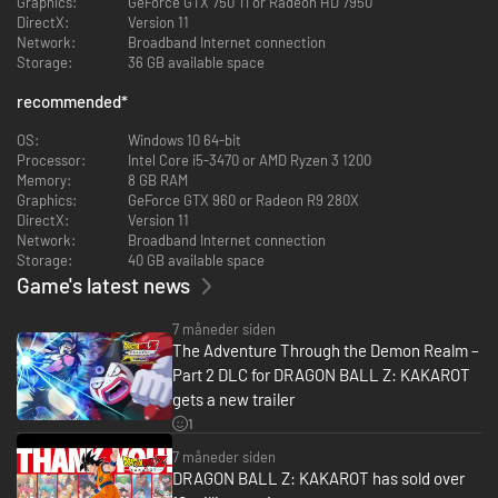
Graphics:
GeForce GTX 750 Ti or Radeon HD 7950
DirectX:
Version 11
Network:
Broadband Internet connection
Storage:
36 GB available space
recommended
*
OS:
Windows 10 64-bit
Processor:
Intel Core i5-3470 or AMD Ryzen 3 1200
Memory:
8 GB RAM
Graphics:
GeForce GTX 960 or Radeon R9 280X
DirectX:
Version 11
• Spil dig igennem ikoniske DRAGON BALL Z-kampe af en hidtil uset skala.
Network:
Broadband Internet connection
Kæmp henover vidstrakte slagmarker med forgængelige omgivelser, og
Storage:
40 GB available space
oplev episke boss-kampe imod de mest ikoniske fjender (Raditz, Frieza,
Cell osv…). Forøg dit power-niveau via RPG-mekanikker og rejs dig til
Game's latest news
udfordringen!
7 måneder siden
The Adventure Through the Demon Realm –
Part 2 DLC for DRAGON BALL Z: KAKAROT
gets a new trailer
1
7 måneder siden
DRAGON BALL Z: KAKAROT has sold over