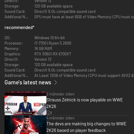
DirectX:
Version 12
spilbare WWE-superstjerner og legender, herunder The Rock, Triple H,
Storage:
120 GB available space
John Cena, Rhea Ripley og fanfavoritter som Rey Fénix, Rusev og Blake
Sound Card:
DirectX 9.0c compatible sound card
Monroe.
Additional Notes:
GPU must have at least 6GB of Video Memory | CPU must 
2K-SHOWCASE
recommended
*
Omskriv wrestlinghistorien, og genoplev CM Punks største rivaliseringer i
OS:
Windows 10 64-bit
en verden, hvor The Voice of the Voiceless aldrig forsvandt, herunder
Processor:
i7-7700 | Ryzen 5 2600
historiske fantasiscenarier. Punks kometkarriere, oprør og tilbagevenden
Memory:
16 GB RAM
gør dette til den mest personlige showcase til dato.
Graphics:
RTX 3060 | RX 6700XT
DirectX:
Version 12
NYE KAMPTYPER OG MEGET MERE
Storage:
120 GB available space
Sound Card:
DirectX 9.0c compatible sound card
Bring kaos til alle ringens hjørner med nye kamptyper, herunder I Quit,
Additional Notes:
At Least 12GB of Video Memory | CPU must support AVX2 &
Inferno, Dumpster og meget mere. Du kan også tage kampen op på The
Game's latest news
Island i den nye Scrapyard Brawl-arena, opleve et opdateret
udviklingssystem og teste dine evner i MyFaction med Quick Swap, en
teambaseret tilstand i højt tempo. Oplev interaktive entréer, nye
2 måneder siden
interaktioner med publikum samt spritnye kommentarer fra Booker T og
Strauss Zelnick is now playable on WWE
Wade Barrett.
2K26
1
TAG STYRINGEN OVER DIT UNIVERS
4 måneder siden
The devs are making big changes to WWE
Endelig er WWE Draft her i WWE 2K's sandboxtilstand, Universe, i WWE
2K26. Skab dit eget WWE-univers, hvor du kontrollerer ugentlige shows
2K26 based on player feedback