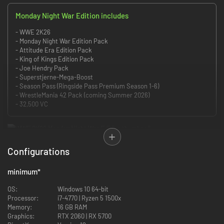
Monday Night War Edition includes
- WWE 2K26
- Monday Night War Edition Pack
- Attitude Era Edition Pack
- King of Kings Edition Pack
- Joe Hendry Pack
- Superstjerne-Mega-Boost
- Season Pass (Ringside Pass Premium Season 1-6)
- WrestleMania 42 Pack (coming Summer 2026)
- 32,500 VC
THE SHOW NEVER STOPS
Configurations
Kør verdens største show, og udlev din WWE-fandom til fulde. Oplev det
minimum
*
mest omfattende gameplay til dato med oprørske legender fra Attitude
Era og nutidens superstjerner.
OS:
Windows 10 64-bit
Processor:
i7-4770 | Ryzen 5 1500x
FLERE SUPERSTJERNER END NOGENSINDE
Memory:
16 GB RAM
Graphics:
RTX 2060 | RX 5700
Det mest stjernespækkede lineup i franchisens historie med over 400