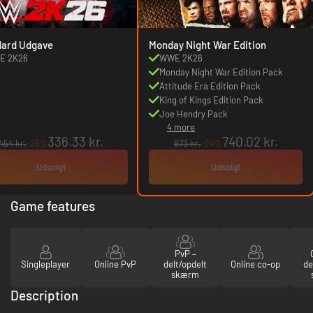
dard Udgave
Monday Night War Edition
E 2K26
WWE 2K26
Monday Night War Edition Pack
Attitude Era Edition Pack
King of Kings Edition Pack
Joe Hendry Pack
4 more
336.33 kr.
740.02 kr.
454 kr.
-26%
973 kr.
-24%
Udsolgt
Udsolgt
Game features
PvP –
Singleplayer
Online PvP
delt/opdelt
Online co-op
de
skærm
Description