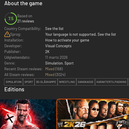
About the game
Based on
7.5
21 reviews
Country Compatibility:
See the list
Sprog:
Your language is not supported. See the list
Installation:
How to activate your game
Developer:
Visual Concepts
Publisher:
2K
Udgivelsesdato:
11 marts 2026
Genre:
Simulation
,
Sport
Recent Steam reviews:
Mixed
(168)
All Steam reviews:
Mixed
(
3024
)
SIMULATION
SPORT
3D-SLÅSKAMPE
WRESTLING
SANDKASSE
KARAKTERTILPASNING
Editions