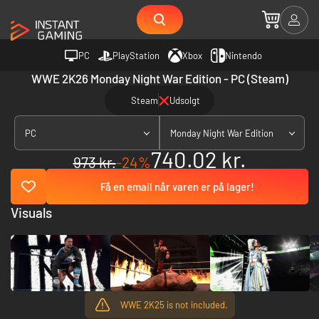
PC
PlayStation
Xbox
Nintendo
WWE 2K26 Monday Night War Edition - PC (Steam)
Steam
Udsolgt
PC
Monday Night War Edition
740.02 kr.
973 kr.
-24%
Få en email når varen er på lager!
Visuals
WWE 2K25 is not included.