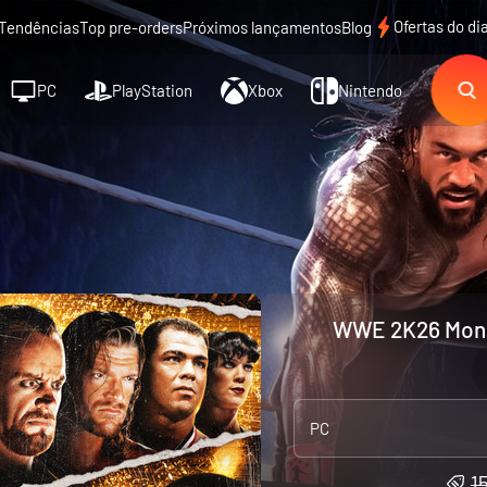
Ofertas do di
Tendências
Top pre-orders
Próximos lançamentos
Blog
PC
PlayStation
Xbox
Nintendo
WWE 2K26 Monda
PC
1