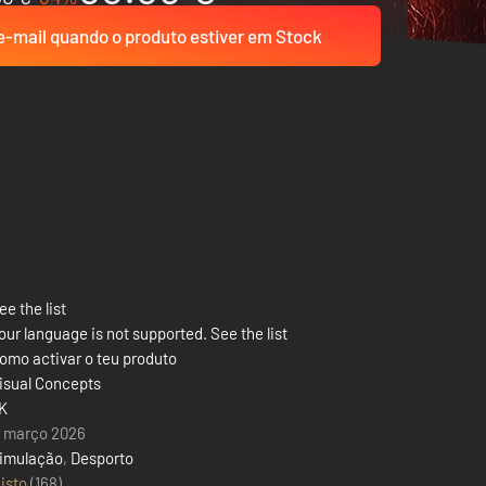
-mail quando o produto estiver em Stock
ee the list
our language is not supported. See the list
omo activar o teu produto
isual Concepts
K
1 março 2026
imulação
,
Desporto
isto
(168)