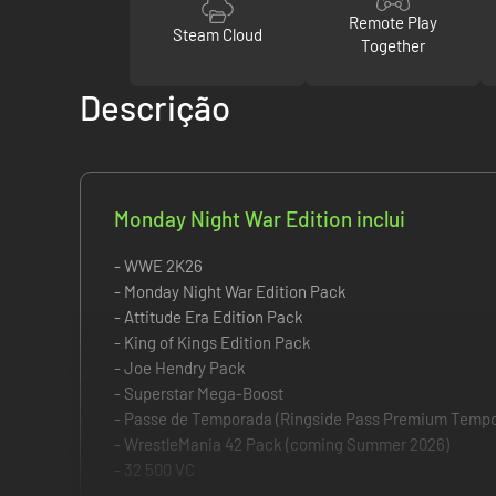
Remote Play
Steam Cloud
Together
Descrição
Monday Night War Edition inclui
- WWE 2K26
- Monday Night War Edition Pack
- Attitude Era Edition Pack
- King of Kings Edition Pack
- Joe Hendry Pack
- Superstar Mega-Boost
- Passe de Temporada (Ringside Pass Premium Tempo
- WrestleMania 42 Pack (coming Summer 2026)
- 32 500 VC