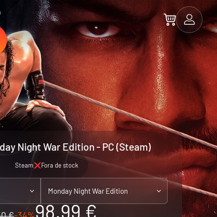
a
y Night War Edition - PC (Steam)
Steam
Fora de stock
Monday Night War Edition
98.99 €
50 €
-34%