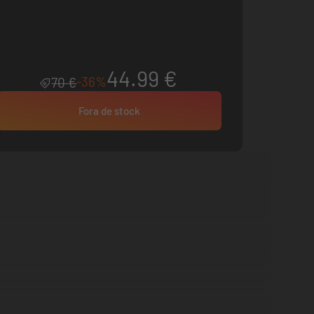
44.99 €
-36%
70 €
Fora de stock