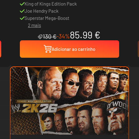
King of Kings Edition Pack
Joe Hendry Pack
Superstar Mega-Boost
2 mais
85.99 €
-34%
130 €
Adicionar ao carrinho