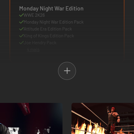
Monday Night War Edition
WWE 2K26
Monday Night War Edition Pack
Attitude Era Edition Pack
King of Kings Edition Pack
Joe Hendry Pack
4 mais