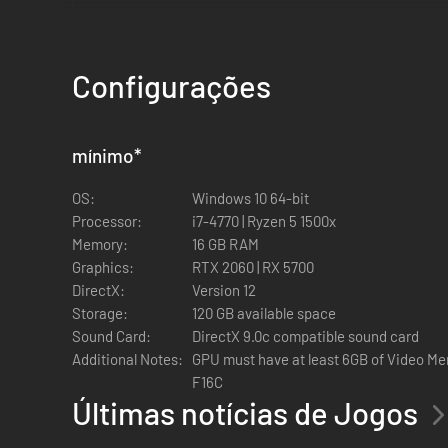
Configurações
O ESPETÁCULO NUNCA PARA
Comanda o maior espetáculo do mundo à tua maneira e viv
mínimo
*
Era e as Superestrelas de hoje.
OS:
Windows 10 64-bit
MAIS SUPERESTRELAS DO QUE NUNCA
Processor:
i7-4770 | Ryzen 5 1500x
Memory:
16 GB RAM
Apresentamos o elenco mais completo da história do franch
Graphics:
RTX 2060 | RX 5700
como Rey Fénix, Rusev e Blake Monroe.
DirectX:
Version 12
SHOWCASE 2K
Storage:
120 GB available space
Sound Card:
DirectX 9.0c compatible sound card
Reescreve a história do wrestling e revive as maiores riv
Additional Notes:
GPU must have at least 6GB of Video M
ascensão, rebelião e regresso de Punk tornam este Showc
F16C
Últimas notícias de Jogos
NOVOS TIPOS DE COMBATES E MUITO MAI