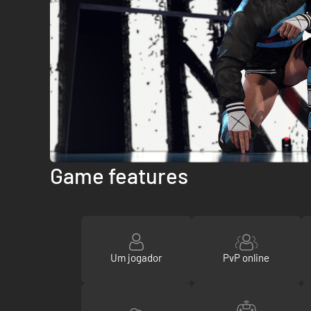
Game features
Um jogador
PvP online