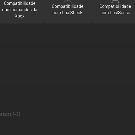
Compatibilidade
Compatibilidade
Compatibilidade
com comandos da
com DualShock
com DualSense
Xbox
radas 1–6)