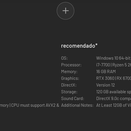
e ao máximo a tua paixão pela WWE. Experimenta a jogabilidade mais 
recomendado
*
OS:
Windows 10 64-bit
Processor:
i7-7700 | Ryzen 5 
Memory:
16 GB RAM
ise, com mais de 400 Superestrelas e Lendas da WWE jogáveis, incluin
Graphics:
RTX 3060 | RX 670
DirectX:
Version 12
Storage:
120 GB available s
Sound Card:
DirectX 9.0c comp
alidades de CM Punk num mundonde "A Voz dos que não têm voz" nunca de
emory | CPU must support AVX2 &
Additional Notes:
At Least 12GB of 
ase o mais pessoal de sempre.
S