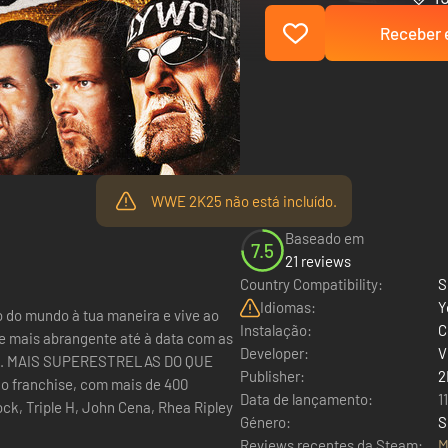
Receber e
WWE 2K25 não está incluído.
Baseado em
7.5
21 reviews
Country Compatibility:
S
Idiomas:
Y
o mundo à tua maneira e vive ao
Instalação:
C
e mais abrangente até à data com as
Developer:
V
hoje. MAIS SUPERESTRELAS DO QUE
Publisher:
2
o franchise, com mais de 400
Data de lançamento:
1
ck, Triple H, John Cena, Rhea Ripley
Género:
S
Reviews recentes da Steam:
M