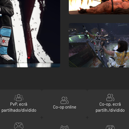
PvP, ecrã
Co-op, ecrã
Co-op online
partilhado/dividido
partilh./dividido