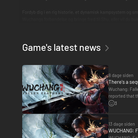
Fordyb dig i en rig historie, et dynamisk kampsystem og sm
Wuchangs forbandelse og bringe fred til Shu, eller vil du b
Game's latest news
8 dage siden
There's a se
Wuchang: Fallen
reported that the team behind the 
announced th
3
13 dage siden
WUCHANG: Fal
WUCHANG: Falle