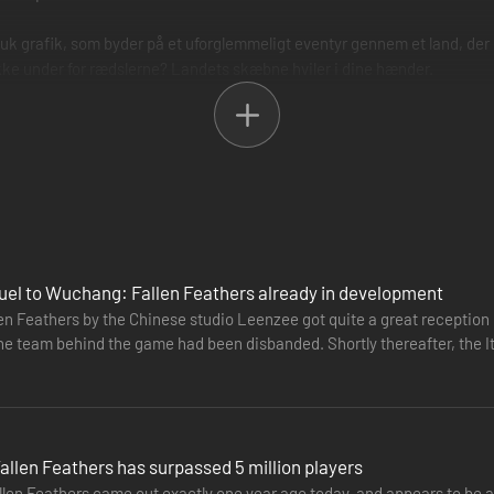
uk grafik, som byder på et uforglemmeligt eventyr gennem et land, der 
ukke under for rædslerne? Landets skæbne hviler i dine hænder.
quel to Wuchang: Fallen Feathers already in development
 Feathers by the Chinese studio Leenzee got quite a great reception upon
game had been disbanded. Shortly thereafter, the Italian company Digital Bros (parent company of 505 Games)
at…
len Feathers has surpassed 5 million players
n Feathers came out exactly one year ago today, and appears to be a 