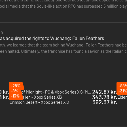
cial media that the Souls-like action RPG has surpassed 5 million play
CHANG: Fallen…
en
has acquired the rights to Wuchang: Fallen Feathers
onth, we learned that the team behind Wuchang: Fallen Feathers had b
en halted. Ultimately, the franchise has found a savior, as the Italia
ights. The…
-28%
-88
 kr.
-8%
242.87 kr.
-31
South of Midnight - PC & Xbox Series X|S (Microsoft Store)
Atlas
 kr.
-13%
343.78 kr.
Atlas Fallen - Xbox Series X|S
392.37 kr.
Crimson Desert - Xbox Series X|S