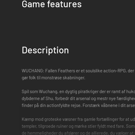
Game features
Description
WUCHANG: Fallen Feathers er et soulslike action-RPG, der 
gør folk til monstrøse skabninger.
Spil som Wuchang, en dygtig piratkriger der er ramt af huk
dybderne af Shu, forbedr dit arsenal og mestr nye færdighed
finder på din actionfyldte rejse. Forstærk våbnene i dit arse
Kæmp mod groteske væsner fra gamle fortællinger for at ud
templer, tilgroede ruiner og mørke stier fyldt med fare. Som 
de hemmeligheder du afslører og de allierede, du vælger at 