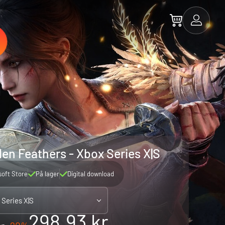
en Feathers - Xbox Series X|S
soft Store
På lager
Digital download
 Series X|S
298.93 kr.