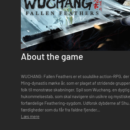
About the game
WUCHANG: Fallen Feathers er et soulslike action-RPG, der 
Ming-dynastis mørke år, som er plaget af stridende gruppe
folk til monstrøse skabninger. Spil som Wuchang, en dygtig piratkriger der er ramt af
hukommelsestab, som skal navigere sin usikre og mystiske f
forfærdelige Feathering-sygdom. Udforsk dybderne af Shu, 
færdigheder som du får fra faldne fjender...
Læs mere