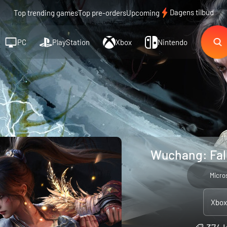
Dagens tilbud
Top trending games
Top pre-orders
Upcoming
PC
PlayStation
Xbox
Nintendo
Wuchang: Fall
Micro
Xbox