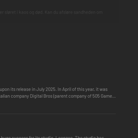
er sløret i kaos og død. Kan du afsløre sandheden om
 its release in July 2025. In April of this year, it was
huge success for its studio, Leenzee. The studio has