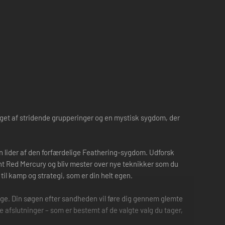
aget af stridende grupperinger og en mystisk sygdom, der
n lider af den forfærdelige Feathering-sygdom. Udforsk
dent Red Mercury og bliv mester over nye teknikker som du
 til kamp og strategi, som er din helt egen.
ge. Din søgen efter sandheden vil føre dig gennem glemte
re afslutninger – som er bestemt af de valgte valg du tager,