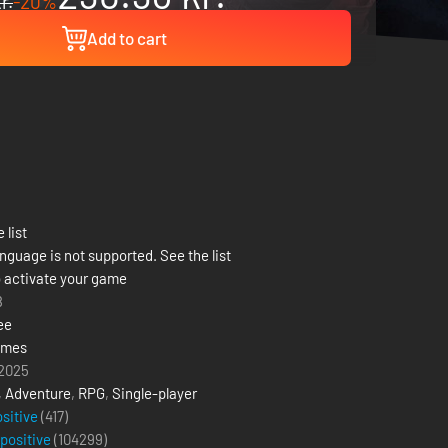
r.
-20%
Add to cart
 list
nguage is not supported. See the list
 activate your game
8
ee
ames
 2025
,
Adventure
,
RPG
,
Single-player
ositive
(417)
 positive
(
104299
)