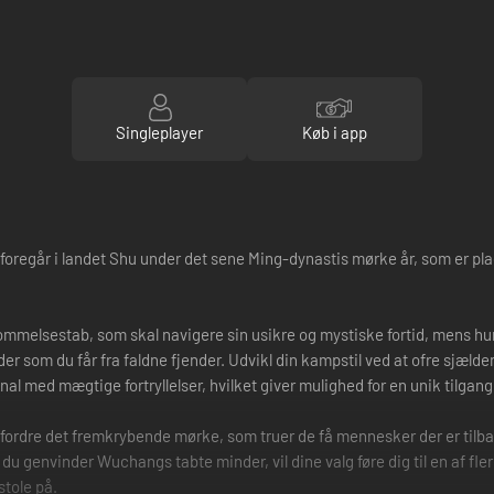
Singleplayer
Køb i app
foregår i landet Shu under det sene Ming-dynastis mørke år, som er pl
ommelsestab, som skal navigere sin usikre og mystiske fortid, mens hu
er som du får fra faldne fjender. Udvikl din kampstil ved at ofre sjæl
nal med mægtige fortryllelser, hvilket giver mulighed for en unik tilgang
fordre det fremkrybende mørke, som truer de få mennesker der er tilba
du genvinder Wuchangs tabte minder, vil dine valg føre dig til en af fle
stole på.