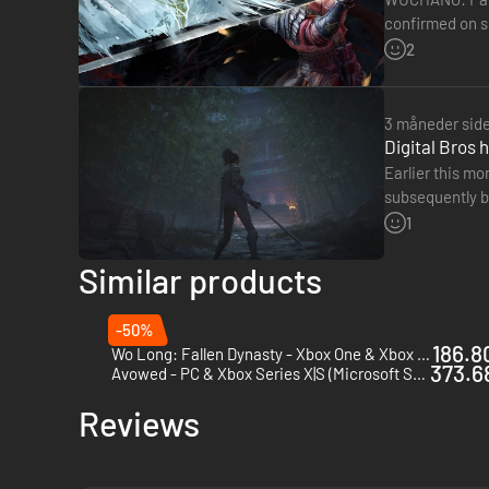
confirmed on so
though, as WU
2
3 måneder sid
Digital Bros 
Earlier this m
subsequently be
acquired the r
1
Similar products
-50%
186.80
Wo Long: Fallen Dynasty - Xbox One & Xbox Series X|S
373.68
Avowed - PC & Xbox Series X|S (Microsoft Store)
Reviews