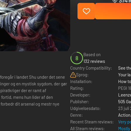
374 k
Based on
8
132 reviews
Country Compatibility:
See the
Sprog:
Your la
foregår i landet Shu under det sene
Installation:
How to
ringer og en mystisk sygdom, der gør
Rating:
PEGI 1
Developer:
Leenz
ortid, mens hun lider af den
Publisher:
505 G
forbedr dit arsenal og mestr nye
Udgivelsesdato:
23 juli
Genre:
Action
Recent Steam reviews:
Very p
All Steam reviews:
Mostly