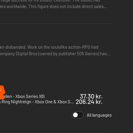
ers worldwide. This figure does not include direct sales
een disbanded. Work on the soulslike action-RPG had
n company Digital Bros (owned by publisher 505 Games) has
%
%
37.30 kr.
 Fallen - Xbox Series X|S
206.24 kr.
Elden Ring Nightreign - Xbox One & Xbox Series X|S
All languages