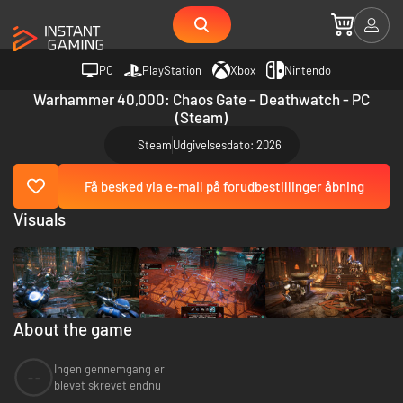
PC
PlayStation
Xbox
Nintendo
Warhammer 40,000: Chaos Gate – Deathwatch - PC
(Steam)
Steam
Udgivelsesdato: 2026
Få besked via e-mail på forudbestillinger åbning
Visuals
About the game
Ingen gennemgang er
--
blevet skrevet endnu