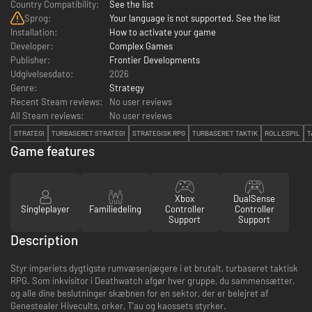
Country Compatibility:
See the list
Sprog:
Your language is not supported. See the list
Installation:
How to activate your game
Developer:
Complex Games
Publisher:
Frontier Developments
Udgivelsesdato:
2026
Genre:
Strategy
Recent Steam reviews:
No user reviews
All Steam reviews:
No user reviews
STRATEGI
TURBASERET STRATEGI
STRATEGISK RPG
TURBASERET TAKTIK
ROLLESPIL
T
Game features
Xbox
DualSense
Singleplayer
Familiedeling
Controller
Controller
Support
Support
Description
Styr imperiets dygtigste rumvæsenjægere i et brutalt, turbaseret taktisk
RPG. Som inkvisitor i Deathwatch afgør hver gruppe, du sammensætter,
og alle dine beslutninger skæbnen for en sektor, der er belejret af
Genestealer Hivecults, orker, T’au og kaossets styrker.