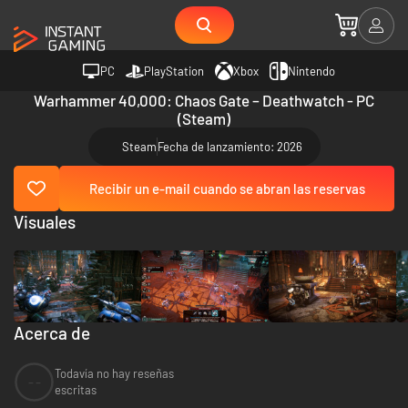
PC
PlayStation
Xbox
Nintendo
Warhammer 40,000: Chaos Gate – Deathwatch - PC
(Steam)
Steam
Fecha de lanzamiento: 2026
Recibir un e-mail cuando se abran las reservas
Visuales
Acerca de
Todavía no hay reseñas
--
escritas