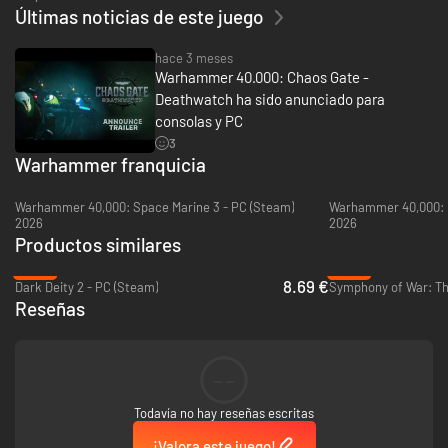
Últimas noticias de este juego
UN SECTOR EN GUERRA
hace 3 meses
Lucha en mundos devastados de la expansión Tyrian y enfréntate a siete
Warhammer 40.000: Chaos Gate -
facciones enemigas diferentes. Cada una cuenta con características
específicas, retos de combate y desafíos tácticos únicos. Tu equipo debe
Deathwatch ha sido anunciado para
adaptarse... o perecer.
consolas y PC
3
FORJA TU PROPIA GUERRA EN EL MODO ESCARAMUZA
Warhammer franquicia
Para los comandantes que buscan la acción sin límites, el modo
Escaramuza ofrece batallas independientes. Forma tu Kill Team, prueba
Warhammer 40,000: Space Marine 3 - PC (Steam)
Warhammer 40,000: B
combinaciones de escuadrones inéditas, desarrolla distintas estrategias
2026
2026
y enfréntate a facciones en nuevos encuentros. Perfecciona tu
Productos similares
estrategia o desafía tus límites: el modo Escaramuza te proporciona
-62%
-94%
control absoluto.
8.69 €
Dark Deity 2 - PC (Steam)
Reseñas
--
Todavía no hay reseñas escritas
¡Valora este juego!