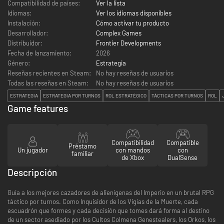
Compatibilidad de países:
Ver la lista
Idiomas:
Ver los idiomas disponibles
Instalación:
Cómo activar tu producto
Desarrollador:
Complex Games
Distribuidor:
Frontier Developments
Fecha de lanzamiento:
2026
Género:
Estrategia
Reseñas recientes en Steam:
No hay reseñas de usuarios
Todas las reseñas en Steam:
No hay reseñas de usuarios
ESTRATEGIA
ESTRATEGIA POR TURNOS
ROL ESTRATÉGICO
TÁCTICAS POR TURNOS
ROL
Game features
Compatibilidad
Compatible
Préstamo
Un jugador
con mandos
con
familiar
de Xbox
DualSense
Descripción
Guía a los mejores cazadores de alienígenas del Imperio en un brutal RPG
táctico por turnos. Como Inquisidor de los Vigías de la Muerte, cada
escuadrón que formes y cada decisión que tomes dará forma al destino
de un sector asediado por los Cultos Colmena Genestealers, los Orkos, los