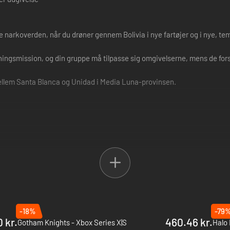
lle narkoverden, når du drøner gennem Bolivia i nye fartøjer og i nye, te
edningsmission, og din gruppe må tilpasse sig omgivelserne, mens de for
ellem Santa Blanca og Unidad i Media Luna-provinsen.
-18%
-79
 kr.
460.46 kr.
Gotham Knights - Xbox Series X|S