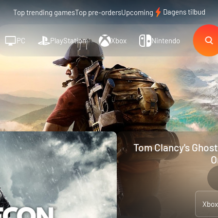
Dagens tilbud
Top trending games
Top pre-orders
Upcoming
PC
PlayStation
Xbox
Nintendo
Tom Clancy's Ghost
O
Xbox