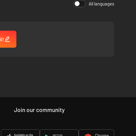
All languages
l!
Join our community
Chrome