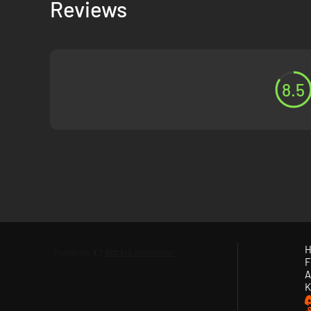
Reviews
8.5
H
F
A
K