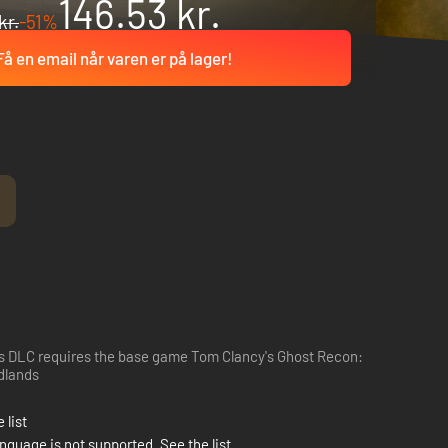
146.53 kr.
kr.
-51%
Få en email når varen er på lager!
!
s DLC requires the base game Tom Clancy's Ghost Recon:
dlands
 list
nguage is not supported. See the list