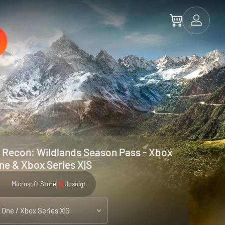
 Recon: Wildlands Season Pass - Xbox
ne & Xbox Series X|S
Microsoft Store
Udsolgt
 One / Xbox Series X|S