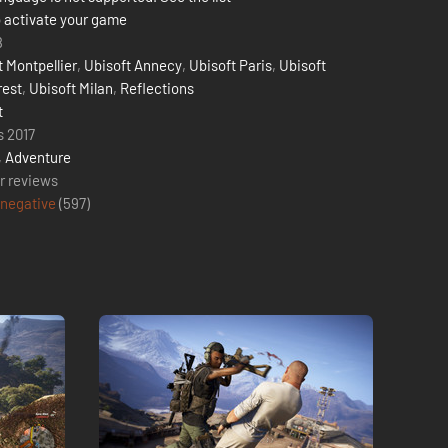
 activate your game
8
t Montpellier
,
Ubisoft Annecy
,
Ubisoft Paris
,
Ubisoft
est
,
Ubisoft Milan
,
Reflections
t
s 2017
,
Adventure
r reviews
 negative
(
597
)