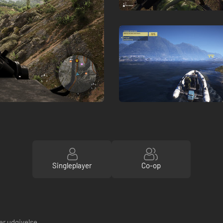
Singleplayer
Co-op
er udgivelse