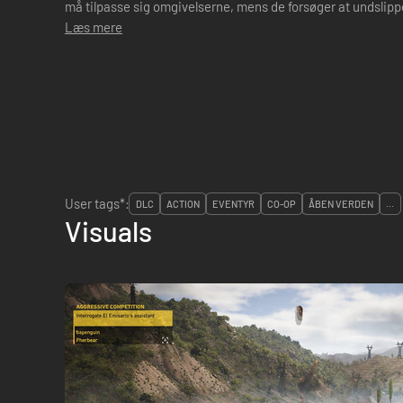
må tilpasse sig omgivelserne, mens de forsøger at undslipp
Læs mere
User tags*:
DLC
ACTION
EVENTYR
CO-OP
ÅBEN VERDEN
...
Visuals