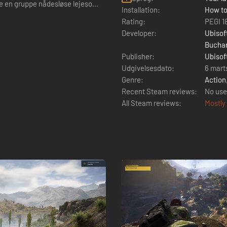
e en gruppe nådesløse lejeso...
Installation:
How to
Rating:
PEGI 1
Developer:
Ubisof
Buchar
Publisher:
Ubisof
Udgivelsesdato:
6 mart
Genre:
Action
Recent Steam reviews:
No use
All Steam reviews:
Mostly