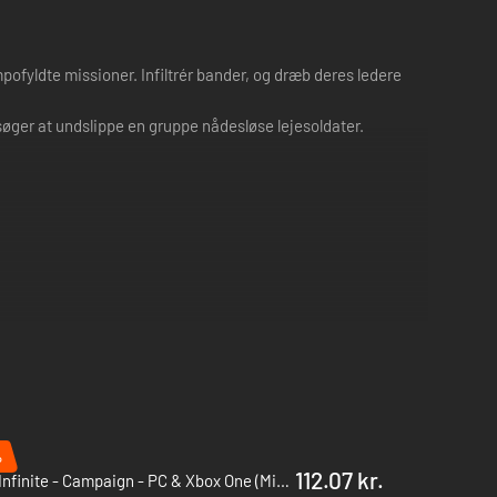
mpofyldte missioner. Infiltrér bander, og dræb deres ledere
søger at undslippe en gruppe nådesløse lejesoldater.
%
112.07 kr.
Halo Infinite - Campaign - PC & Xbox One (Microsoft Store)