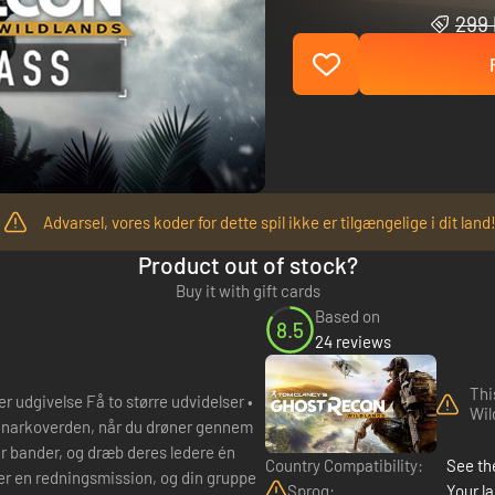
299 
Advarsel, vores koder for dette spil ikke er tilgængelige i dit land
Product out of stock?
Buy it with gift cards
Based on
8.5
24 reviews
Thi
ørre udvidelser •
Wil
le narkoverden, når du drøner gennem
trér bander, og dræb deres ledere én
Country Compatibility:
See the
Sprog:
Your la