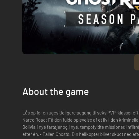
About the game
Lås op for en uges tidligere adgang til seks PVP-klasser efter udgivelse Få to st
Narco Road: Få den fulde oplevelse af et liv i den kriminel
Bolivia i nye fartøjer og i nye, tempofyldte missioner. Infil
efter én. • Fallen Ghosts: Din helikopter bliver skudt ned efter en redningsmission, og din gruppe