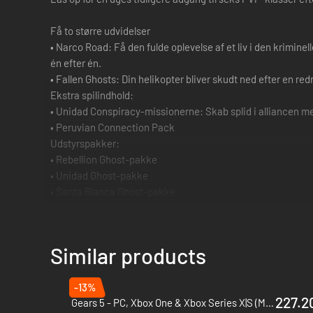
Få to større udvidelser
• Narco Road: Få den fulde oplevelse af et liv i den krimine
én efter én.
• Fallen Ghosts: Din helikopter bliver skudt ned efter en r
Ekstra spilindhold:
• Unidad Conspiracy-missionerne: Skab splid i alliancen m
• Peruvian Connection Pack
Udstyrspakker:
• Rebellion Ghost-pakke
• Unidad Ghost-pakke
• Santa Blanca Ghost-pakke
Eksklusivt fartøj
• Boliviansk minibus
Similar products
Digitalt indhold som fx XP-booster
-13%
227.20
Gears 5 - PC, Xbox One & Xbox Series X|S (Microsoft Store)